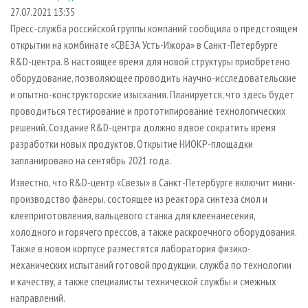
СУШКА ДРЕВЕСИНЫ
ПЕРСОНЫ
КОНТАКТЫ
РЕКЛАМА
27.07.2021 13:35
Пресс-служба российской группы компаний сообщила о предстоящем
ПРОИЗВОДСТВО ДРЕВЕСНЫХ ПЛИТ
МОБИЛЬНЫЕ ВЫСТАВКИ
РЕКЛАМА НА САЙТЕ
открытии на комбинате «СВЕЗА Усть-Ижора» в Санкт-Петербурге
ДЕРЕВЯННОЕ ДОМОСТРОЕНИЕ
ОФИЦИАЛЬНЫЕ ДЕЛЕГАЦИИ
R&D-центра. В настоящее время для новой структуры приобретено
ПРОИЗВОДСТВО МЕБЕЛИ
оборудование, позволяющее проводить научно-исследовательские
ПРИОРИТЕТНЫЕ ИНВЕСТПРОЕКТЫ
и опытно-конструкторские изыскания. Планируется, что здесь будет
БИОЭНЕРГЕТИКА
RUSSIAN FORESTRY REVIEW
проводиться тестирование и прототипирование технологических
ЦБП
ГАЗЕТА ЛЕСПРОМФОРУМ
решений. Создание R&D-центра должно вдвое сократить время
разработки новых продуктов. Открытие НИОКР-площадки
ИНСТРУМЕНТ И МАТЕРИАЛЫ
БИБЛИОТЕКА СПЕЦИАЛИСТА
запланировано на сентябрь 2021 года.
Известно, что R&D-центр «Свезы» в Санкт-Петербурге включит мини-
производство фанеры, состоящее из реактора синтеза смол и
клееприготовления, вальцевого станка для клеенанесения,
холодного и горячего прессов, а также раскроечного оборудования.
Также в новом корпусе разместятся лаборатория физико-
механических испытаний готовой продукции, служба по технологии
и качеству, а также специалисты технической службы и смежных
направлений.