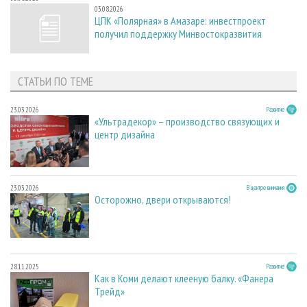
03.08.2026
ЦПК «Полярная» в Амазаре: инвестпроект
получил поддержку Минвостокразвития
СТАТЬИ ПО ТЕМЕ
23.03.2026
Развитие
«Ультрадекор» – производство связующих и
центр дизайна
23.03.2026
В центре внимания
Осторожно, двери открываются!
28.11.2025
Развитие
Как в Коми делают клееную балку. «Фанера
Трейд»