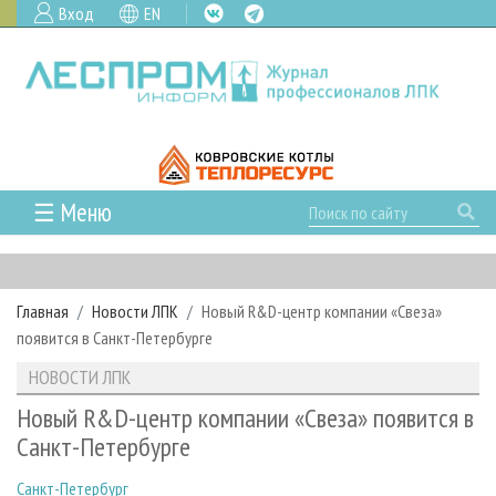
Вход
EN
☰ Меню
ГЛАВНАЯ
РУБРИКИ И ТЕМЫ
Главная
Новости ЛПК
Новый R&D-центр компании «Свеза»
РУБРИКИ ЖУРНАЛА
НОВОСТИ
появится в Санкт-Петербурге
ЛЕСНОЕ ХОЗЯЙСТВО
КАЛЕНДАРЬ СОБЫТИЙ
ПРОЕКТЫ ЛПИ
НОВОСТИ ЛПК
ЛЕСОЗАГОТОВКА
НОВОСТИ ЛПК
АНАЛИТИКА
АРХИВ
Новый R&D-центр компании «Свеза» появится в
ЛЕСОПИЛЕНИЕ
НОВОСТИ ЖУРНАЛА
ПРЕДПРИЯТИЯ ЛПК
АРХИВ ЖУРНАЛОВ
Санкт-Петербурге
О ЖУРНАЛЕ
ДЕРЕВООБРАБОТКА
НОВОСТИ КОМПАНИЙ
ЛЕСНЫЕ РЕГИОНЫ РОССИИ
СТАТЬИ
ПОДПИСКА
РЕКЛАМОДАТЕЛЯМ
Санкт-Петербург