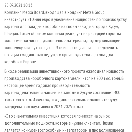
СУШКА ДРЕВЕСИНЫ
ПЕРСОНЫ
КОНТАКТЫ
РЕКЛАМА
28.07.2021 10:13
Компания Metsä Board, входящая в холдинг Metsä Group,
ПРОИЗВОДСТВО ДРЕВЕСНЫХ ПЛИТ
МОБИЛЬНЫЕ ВЫСТАВКИ
РЕКЛАМА НА САЙТЕ
инвестирует 210 млн евро в увеличение мощностей по производству
ДЕРЕВЯННОЕ ДОМОСТРОЕНИЕ
ОФИЦИАЛЬНЫЕ ДЕЛЕГАЦИИ
картона для складных коробок на своем заводе в городе Хусум,
ПРОИЗВОДСТВО МЕБЕЛИ
Швеция. Таким образом компания реагирует на растущий спрос на
ПРИОРИТЕТНЫЕ ИНВЕСТПРОЕКТЫ
экологически чистые упаковочные материалы, поддерживающие
БИОЭНЕРГЕТИКА
RUSSIAN FORESTRY REVIEW
экономику замкнутого цикла. Эти инвестиции призваны укрепить
ЦБП
ГАЗЕТА ЛЕСПРОМФОРУМ
позиции холдинга как ведущего производителя картона для
коробок в Европе.
ИНСТРУМЕНТ И МАТЕРИАЛЫ
БИБЛИОТЕКА СПЕЦИАЛИСТА
В ходе реализации инвестиционного проекта ежегодная мощность
производства коробочного картона увеличится на 200 тыс. тонн. В
настоящее время годовая производительность
картоноделательной машины на заводе в Хусуме составляет 400
тыс. тонн в год. Известно, что дополнительные мощности будут
запущены в эксплуатацию в 2024-2025 годах.
«Это значительная инвестиция, которая принесет на рынок
дополнительные мощности, которые нужны клиентам. Husum
является конкурентоспособным интегратором, и продолжающееся