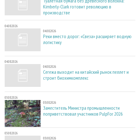
Туалетная бумага без древесного волокна:
Kimberly-Clark готовит революцию в
производстве
04.08.2026
04.08.2026
Реки вместо дорог: «Свеза» расширяет водную
логистику
04.08.2026
04.08.2026
Сегежа выходит на китайский рынок пеллет и
строит биохимкомплекс
03.08.2026
03.08.2026
Заместитель Министра промышленности
поприветствовал участников PulpFor 2026
03.08.2026
03.08.2026