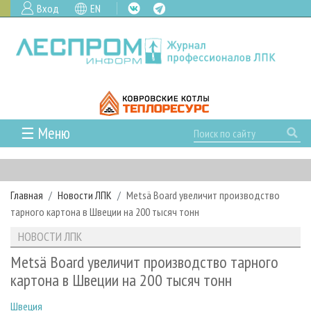
Вход
EN
☰ Меню
ГЛАВНАЯ
РУБРИКИ И ТЕМЫ
Главная
Новости ЛПК
Metsä Board увеличит производство
РУБРИКИ ЖУРНАЛА
НОВОСТИ
тарного картона в Швеции на 200 тысяч тонн
ЛЕСНОЕ ХОЗЯЙСТВО
КАЛЕНДАРЬ СОБЫТИЙ
ПРОЕКТЫ ЛПИ
НОВОСТИ ЛПК
ЛЕСОЗАГОТОВКА
НОВОСТИ ЛПК
АНАЛИТИКА
АРХИВ
Metsä Board увеличит производство тарного
ЛЕСОПИЛЕНИЕ
НОВОСТИ ЖУРНАЛА
ПРЕДПРИЯТИЯ ЛПК
АРХИВ ЖУРНАЛОВ
картона в Швеции на 200 тысяч тонн
О ЖУРНАЛЕ
ДЕРЕВООБРАБОТКА
НОВОСТИ КОМПАНИЙ
ЛЕСНЫЕ РЕГИОНЫ РОССИИ
СТАТЬИ
ПОДПИСКА
РЕКЛАМОДАТЕЛЯМ
Швеция