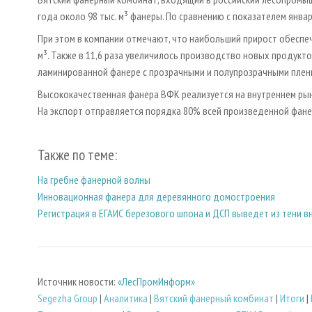
года около 98 тыс. м³ фанеры. По сравнению с показателем янва
При этом в компании отмечают, что наибольший прирост обеспеч
м³. Также в 11,6 раза увеличилось производство новых продуктов
ламинированной фанере с прозрачными и полупрозрачными плен
Высококачественная фанера ВФК реализуется на внутреннем рынк
На экспорт отправляется порядка 80% всей произведенной фане
Также по теме:
На гребне фанерной волны
Инновационная фанера для деревянного домостроения
Регистрация в ЕГАИС березового шпона и ДСП выведет из тени 
Источник новости:
«ЛесПромИнформ»
Segezha Group
|
Аналитика
|
Вятский фанерный комбинат
|
Итоги
|