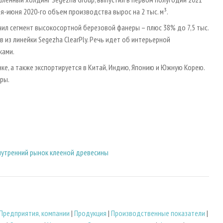
ря-июня 2020-го объем производства вырос на 2 тыс. м³.
ил сегмент высокосортной березовой фанеры – плюс 38% до 7,5 тыс.
 из линейки Segezha ClearPly. Речь идет об интерьерной
ками.
е, а также экспортируется в Китай, Индию, Японию и Южную Корею.
ры.
внутренний рынок клееной древесины
Предприятия, компании
|
Продукция
|
Производственные показатели
|