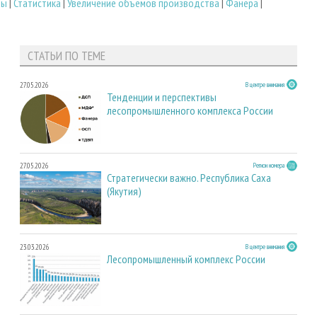
ры
|
Статистика
|
Увеличение объемов производства
|
Фанера
|
СТАТЬИ ПО ТЕМЕ
27.05.2026
В центре внимания
Тенденции и перспективы
лесопромышленного комплекса России
27.05.2026
Регион номера
Стратегически важно. Республика Саха
(Якутия)
23.03.2026
В центре внимания
Лесопромышленный комплекс России