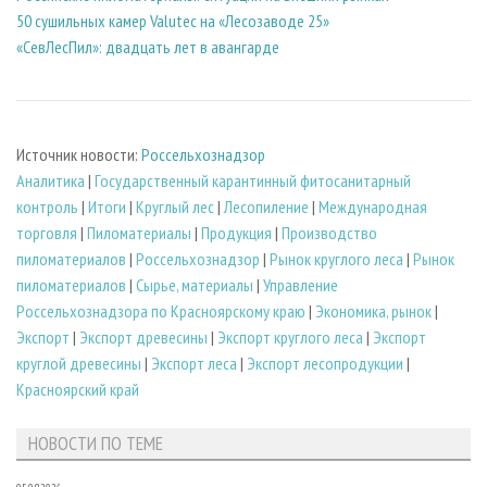
50 сушильных камер Valutec на «Лесозаводе 25»
«СевЛесПил»: двадцать лет в авангарде
Источник новости:
Россельхознадзор
Аналитика
|
Государственный карантинный фитосанитарный
контроль
|
Итоги
|
Круглый лес
|
Лесопиление
|
Международная
торговля
|
Пиломатериалы
|
Продукция
|
Производство
пиломатериалов
|
Россельхознадзор
|
Рынок круглого леса
|
Рынок
пиломатериалов
|
Сырье, материалы
|
Управление
Россельхознадзора по Красноярскому краю
|
Экономика, рынок
|
Экспорт
|
Экспорт древесины
|
Экспорт круглого леса
|
Экспорт
круглой древесины
|
Экспорт леса
|
Экспорт лесопродукции
|
Красноярский край
НОВОСТИ ПО ТЕМЕ