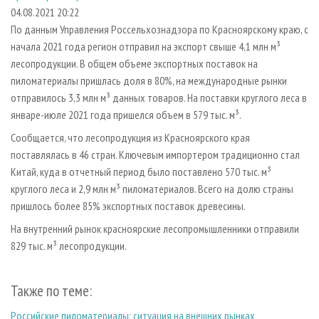
СУШКА ДРЕВЕСИНЫ
ПЕРСОНЫ
КОНТАКТЫ
РЕКЛАМА
04.08.2021 20:22
По данным Управления Россельхознадзора по Красноярскому краю, с
ПРОИЗВОДСТВО ДРЕВЕСНЫХ ПЛИТ
МОБИЛЬНЫЕ ВЫСТАВКИ
РЕКЛАМА НА САЙТЕ
начала 2021 года регион отправил на экспорт свыше 4,1 млн м³
ДЕРЕВЯННОЕ ДОМОСТРОЕНИЕ
ОФИЦИАЛЬНЫЕ ДЕЛЕГАЦИИ
лесопродукции. В общем объеме экспортных поставок на
ПРОИЗВОДСТВО МЕБЕЛИ
пиломатериалы пришлась доля в 80%, на международные рынки
ПРИОРИТЕТНЫЕ ИНВЕСТПРОЕКТЫ
отправилось 3,3 млн м³ данных товаров. На поставки круглого леса в
БИОЭНЕРГЕТИКА
RUSSIAN FORESTRY REVIEW
январе-июле 2021 года пришелся объем в 579 тыс. м³.
ЦБП
ГАЗЕТА ЛЕСПРОМФОРУМ
Сообщается, что лесопродукция из Красноярского края
ИНСТРУМЕНТ И МАТЕРИАЛЫ
БИБЛИОТЕКА СПЕЦИАЛИСТА
поставлялась в 46 стран. Ключевым импортером традиционно стал
Китай, куда в отчетный период было поставлено 570 тыс. м³
круглого леса и 2,9 млн м³ пиломатериалов. Всего на долю страны
пришлось более 85% экспортных поставок древесины.
На внутренний рынок красноярские лесопромышленники отправили
829 тыс. м³ лесопродукции.
Также по теме:
Российские пиломатериалы: ситуация на внешних рынках