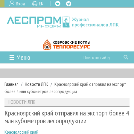
Вход
EN
☰ Меню
ГЛАВНАЯ
РУБРИКИ И ТЕМЫ
Главная
Новости ЛПК
Красноярский край отправил на экспорт
РУБРИКИ ЖУРНАЛА
НОВОСТИ
более 4 млн кубометров лесопродукции
ЛЕСНОЕ ХОЗЯЙСТВО
КАЛЕНДАРЬ СОБЫТИЙ
ПРОЕКТЫ ЛПИ
НОВОСТИ ЛПК
ЛЕСОЗАГОТОВКА
НОВОСТИ ЛПК
АНАЛИТИКА
АРХИВ
Красноярский край отправил на экспорт более 4
ЛЕСОПИЛЕНИЕ
НОВОСТИ ЖУРНАЛА
ПРЕДПРИЯТИЯ ЛПК
АРХИВ ЖУРНАЛОВ
млн кубометров лесопродукции
О ЖУРНАЛЕ
ДЕРЕВООБРАБОТКА
НОВОСТИ КОМПАНИЙ
ЛЕСНЫЕ РЕГИОНЫ РОССИИ
СТАТЬИ
ПОДПИСКА
РЕКЛАМОДАТЕЛЯМ
Красноярский край