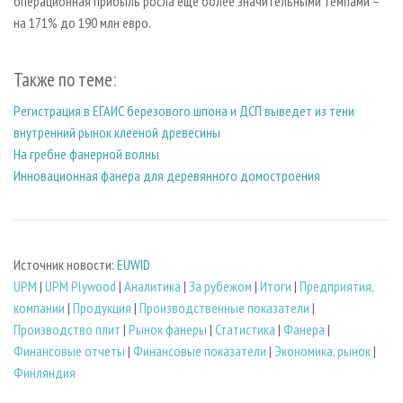
операционная прибыль росла еще более значительными темпами –
на 171% до 190 млн евро.
Также по теме:
Регистрация в ЕГАИС березового шпона и ДСП выведет из тени
внутренний рынок клееной древесины
На гребне фанерной волны
Инновационная фанера для деревянного домостроения
Источник новости:
EUWID
UPM
|
UPM Plywood
|
Аналитика
|
За рубежом
|
Итоги
|
Предприятия,
компании
|
Продукция
|
Производственные показатели
|
Производство плит
|
Рынок фанеры
|
Статистика
|
Фанера
|
Финансовые отчеты
|
Финансовые показатели
|
Экономика, рынок
|
Финляндия