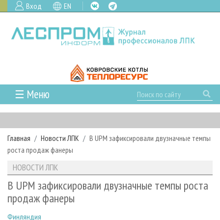
Вход
EN
☰ Меню
ГЛАВНАЯ
РУБРИКИ И ТЕМЫ
Главная
Новости ЛПК
В UPM зафиксировали двузначные темпы
РУБРИКИ ЖУРНАЛА
НОВОСТИ
роста продаж фанеры
ЛЕСНОЕ ХОЗЯЙСТВО
КАЛЕНДАРЬ СОБЫТИЙ
ПРОЕКТЫ ЛПИ
НОВОСТИ ЛПК
ЛЕСОЗАГОТОВКА
НОВОСТИ ЛПК
АНАЛИТИКА
АРХИВ
В UPM зафиксировали двузначные темпы роста
ЛЕСОПИЛЕНИЕ
НОВОСТИ ЖУРНАЛА
ПРЕДПРИЯТИЯ ЛПК
АРХИВ ЖУРНАЛОВ
продаж фанеры
О ЖУРНАЛЕ
ДЕРЕВООБРАБОТКА
НОВОСТИ КОМПАНИЙ
ЛЕСНЫЕ РЕГИОНЫ РОССИИ
СТАТЬИ
ПОДПИСКА
РЕКЛАМОДАТЕЛЯМ
Финляндия