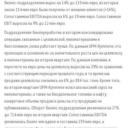
бизнес-подразделения вырос на 14% до 119 млн евро, из которых
около 114 млн евро были получены от внешних клиентов (+16%).
Сопоставимая EBITDA выросла на 6% до 19 млн евро. Сопоставимая
EBIT выросла на 9% до 12 млн евро.
Подразделение биопереработки, в котором консолидированы
операции, связанные с целлюлозой, пиломатериалами и
биотопливом, снова работает лучше. По данным UPM-Kymmene, это
произошло в основном из-за значительного роста цен на целлюлозу
и пиломатериалы во втором квартале. По данным компании, в
пересчете на евро цены на целлюлозу выросли на 29% по сравнению
с соответствующим периодом прошлого года, в то время как
продажи целлюлозы снизились на 6% до 884 тыс. тонн. Кроме того,
во втором квартале UPM-Kymmene испытала высокий спрос на
пиломатериалы, а также на биодизельное топливо и нафту;
конкретные объемы продаж и цены на эту продукцию не
публиковались. Оборот бизнес-подразделения увеличился на 27%
до 714 млн евро во втором квартале. Сопоставимая EBITDA
увеличилась более чем вдвое и составила 239 млн евро, а