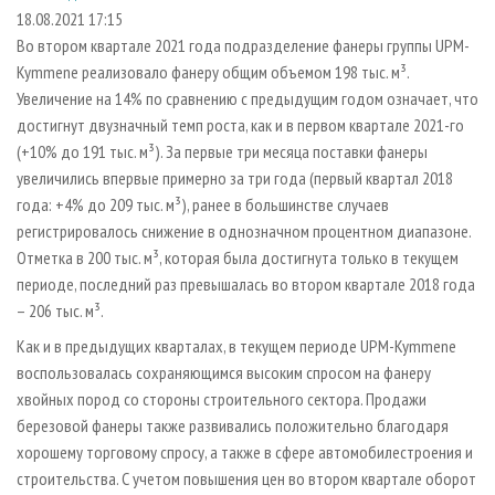
СУШКА ДРЕВЕСИНЫ
ПЕРСОНЫ
КОНТАКТЫ
РЕКЛАМА
18.08.2021 17:15
Во втором квартале 2021 года подразделение фанеры группы UPM-
ПРОИЗВОДСТВО ДРЕВЕСНЫХ ПЛИТ
МОБИЛЬНЫЕ ВЫСТАВКИ
РЕКЛАМА НА САЙТЕ
Kymmene реализовало фанеру общим объемом 198 тыс. м³.
ДЕРЕВЯННОЕ ДОМОСТРОЕНИЕ
ОФИЦИАЛЬНЫЕ ДЕЛЕГАЦИИ
Увеличение на 14% по сравнению с предыдущим годом означает, что
ПРОИЗВОДСТВО МЕБЕЛИ
достигнут двузначный темп роста, как и в первом квартале 2021-го
ПРИОРИТЕТНЫЕ ИНВЕСТПРОЕКТЫ
(+10% до 191 тыс. м³). За первые три месяца поставки фанеры
БИОЭНЕРГЕТИКА
RUSSIAN FORESTRY REVIEW
увеличились впервые примерно за три года (первый квартал 2018
ЦБП
ГАЗЕТА ЛЕСПРОМФОРУМ
года: +4% до 209 тыс. м³), ранее в большинстве случаев
регистрировалось снижение в однозначном процентном диапазоне.
ИНСТРУМЕНТ И МАТЕРИАЛЫ
БИБЛИОТЕКА СПЕЦИАЛИСТА
Отметка в 200 тыс. м³, которая была достигнута только в текущем
периоде, последний раз превышалась во втором квартале 2018 года
– 206 тыс. м³.
Как и в предыдущих кварталах, в текущем периоде UPM-Kymmene
воспользовалась сохраняющимся высоким спросом на фанеру
хвойных пород со стороны строительного сектора. Продажи
березовой фанеры также развивались положительно благодаря
хорошему торговому спросу, а также в сфере автомобилестроения и
строительства. С учетом повышения цен во втором квартале оборот