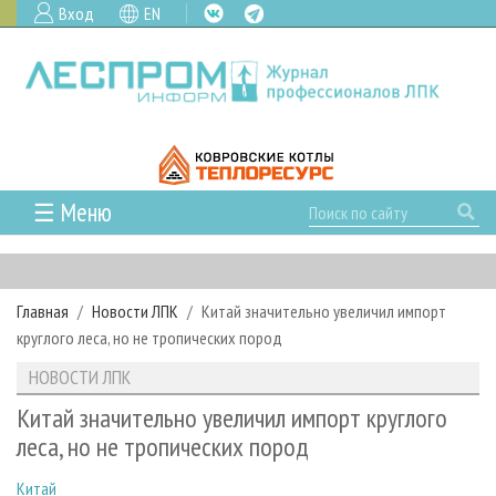
Вход
EN
☰ Меню
ГЛАВНАЯ
РУБРИКИ И ТЕМЫ
Главная
Новости ЛПК
Китай значительно увеличил импорт
РУБРИКИ ЖУРНАЛА
НОВОСТИ
круглого леса, но не тропических пород
ЛЕСНОЕ ХОЗЯЙСТВО
КАЛЕНДАРЬ СОБЫТИЙ
ПРОЕКТЫ ЛПИ
НОВОСТИ ЛПК
ЛЕСОЗАГОТОВКА
НОВОСТИ ЛПК
АНАЛИТИКА
АРХИВ
Китай значительно увеличил импорт круглого
ЛЕСОПИЛЕНИЕ
НОВОСТИ ЖУРНАЛА
ПРЕДПРИЯТИЯ ЛПК
АРХИВ ЖУРНАЛОВ
леса, но не тропических пород
О ЖУРНАЛЕ
ДЕРЕВООБРАБОТКА
НОВОСТИ КОМПАНИЙ
ЛЕСНЫЕ РЕГИОНЫ РОССИИ
СТАТЬИ
ПОДПИСКА
РЕКЛАМОДАТЕЛЯМ
Китай