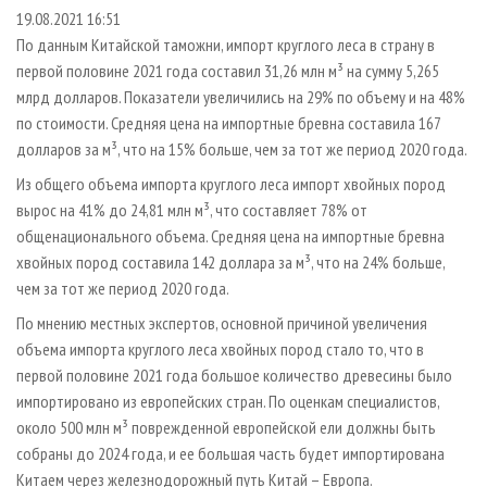
СУШКА ДРЕВЕСИНЫ
ПЕРСОНЫ
КОНТАКТЫ
РЕКЛАМА
19.08.2021 16:51
По данным Китайской таможни, импорт круглого леса в страну в
ПРОИЗВОДСТВО ДРЕВЕСНЫХ ПЛИТ
МОБИЛЬНЫЕ ВЫСТАВКИ
РЕКЛАМА НА САЙТЕ
первой половине 2021 года составил 31,26 млн м³ на сумму 5,265
ДЕРЕВЯННОЕ ДОМОСТРОЕНИЕ
ОФИЦИАЛЬНЫЕ ДЕЛЕГАЦИИ
млрд долларов. Показатели увеличились на 29% по объему и на 48%
ПРОИЗВОДСТВО МЕБЕЛИ
по стоимости. Средняя цена на импортные бревна составила 167
ПРИОРИТЕТНЫЕ ИНВЕСТПРОЕКТЫ
долларов за м³, что на 15% больше, чем за тот же период 2020 года.
БИОЭНЕРГЕТИКА
RUSSIAN FORESTRY REVIEW
Из общего объема импорта круглого леса импорт хвойных пород
ЦБП
ГАЗЕТА ЛЕСПРОМФОРУМ
вырос на 41% до 24,81 млн м³, что составляет 78% от
ИНСТРУМЕНТ И МАТЕРИАЛЫ
БИБЛИОТЕКА СПЕЦИАЛИСТА
общенационального объема. Средняя цена на импортные бревна
хвойных пород составила 142 доллара за м³, что на 24% больше,
чем за тот же период 2020 года.
По мнению местных экспертов, основной причиной увеличения
объема импорта круглого леса хвойных пород стало то, что в
первой половине 2021 года большое количество древесины было
импортировано из европейских стран. По оценкам специалистов,
около 500 млн м³ поврежденной европейской ели должны быть
собраны до 2024 года, и ее большая часть будет импортирована
Китаем через железнодорожный путь Китай – Европа.