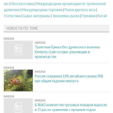
лес
|
Лесозаготовка
|
Международная организация по тропической
древесине
|
Международная торговля
|
Рынок круглого леса
|
Статистика
|
Сырье, материалы
|
Экономика, рынок
|
Германия
|
Китай
НОВОСТИ ПО ТЕМЕ
04.08.2026
04.08.2026
Туалетная бумага без древесного волокна:
Kimberly-Clark готовит революцию в
производстве
04.08.2026
04.08.2026
Россия сохранила 10% китайского рынка ЛПК
при общем падении импорта
04.08.2026
04.08.2026
В ЯНАО количество грозовых пожаров выросло
в 15 раз по сравнению с прошлым годом