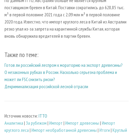
По данным ITTO, Австралия больше не является крупным
поставщиком бревен в Китай. Поставки сократились до 628,85 тыс.
м³ в первой половине 2021 года с 2,09 млн м³ в первой половине
2020 года. Известно, что импорт круглого леса в Китай из Австралии
резко упал из-за запрета на карантинной службы Китая, которая
вновь обнаружила вредителей в партии бревен.
Также по теме:
Готов ли российский леспром к мораторию на экспорт древесины?
О незаконных рубках в России. Насколько серьезна проблема и
может ли FSC снизить риски?
Декриминализация российской лесной отрасли
Источник новости:
ITTO
Аналитика
|
За рубежом
|
Импорт
|
Импорт древесины
|
Импорт
круглого леса
|
Импорт необработанной древесины
|
Итоги
|
Круглый