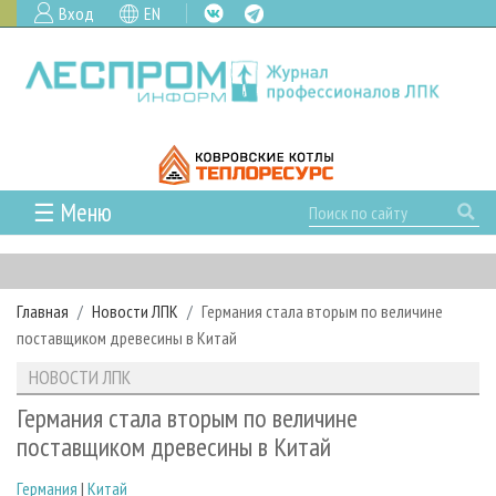
Вход
EN
☰ Меню
ГЛАВНАЯ
РУБРИКИ И ТЕМЫ
Главная
Новости ЛПК
Германия стала вторым по величине
РУБРИКИ ЖУРНАЛА
НОВОСТИ
поставщиком древесины в Китай
ЛЕСНОЕ ХОЗЯЙСТВО
КАЛЕНДАРЬ СОБЫТИЙ
ПРОЕКТЫ ЛПИ
НОВОСТИ ЛПК
ЛЕСОЗАГОТОВКА
НОВОСТИ ЛПК
АНАЛИТИКА
АРХИВ
Германия стала вторым по величине
ЛЕСОПИЛЕНИЕ
НОВОСТИ ЖУРНАЛА
ПРЕДПРИЯТИЯ ЛПК
АРХИВ ЖУРНАЛОВ
поставщиком древесины в Китай
О ЖУРНАЛЕ
ДЕРЕВООБРАБОТКА
НОВОСТИ КОМПАНИЙ
ЛЕСНЫЕ РЕГИОНЫ РОССИИ
СТАТЬИ
ПОДПИСКА
РЕКЛАМОДАТЕЛЯМ
Германия
|
Китай