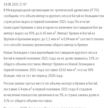
СУШКА ДРЕВЕСИНЫ
ПЕРСОНЫ
КОНТАКТЫ
РЕКЛАМА
19.08.2021 17:07
В Международной организации по тропической древесине (ITTO)
ПРОИЗВОДСТВО ДРЕВЕСНЫХ ПЛИТ
МОБИЛЬНЫЕ ВЫСТАВКИ
РЕКЛАМА НА САЙТЕ
сообщили, что объем импорта круглого леса в Китай из большинства
ДЕРЕВЯННОЕ ДОМОСТРОЕНИЕ
ОФИЦИАЛЬНЫЕ ДЕЛЕГАЦИИ
стран резко вырос в первой половине 2021 года. По итогам
ПРОИЗВОДСТВО МЕБЕЛИ
полугодия Германия стала вторым по величине поставщиком Китая:
ПРИОРИТЕТНЫЕ ИНВЕСТПРОЕКТЫ
импорт вырос на 95% до 6,43 млн м³. Импорт бревен в Китай из
БИОЭНЕРГЕТИКА
RUSSIAN FORESTRY REVIEW
Уругвая и Бразилии вырос до 1,1 млн м³ и 0,94 млн м³ соответственно,
ЦБП
ГАЗЕТА ЛЕСПРОМФОРУМ
что способствовало увеличению общего импорта бревен.
ИНСТРУМЕНТ И МАТЕРИАЛЫ
БИБЛИОТЕКА СПЕЦИАЛИСТА
Новая Зеландия стала крупнейшим поставщиком круглого леса в
Китай в первой половине 2021 года, на ее долю пришлось 32% от
общего объема поставок. Импорт бревен из Новой Зеландии в
первой половине 2021 года составил 10,02 млн м³, что на 58%
больше, чем за тот же период 2020 года.
Россия заняла третье место по объему экспорта бревен в Китай,
поставив 3,4 млн м³ в первой половине 2021 года. В годовом
исчислении показатель увеличился на 3%, и страна заняла долю в
11% от общего объема поставок.