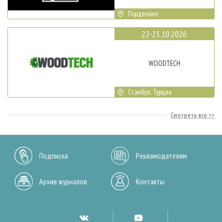
Порденоне
22-25.10.2026
WOODTECH
Стамбул, Турция
Смотреть все
Подписка
Рекламодателям
Архив журналов
Контакты