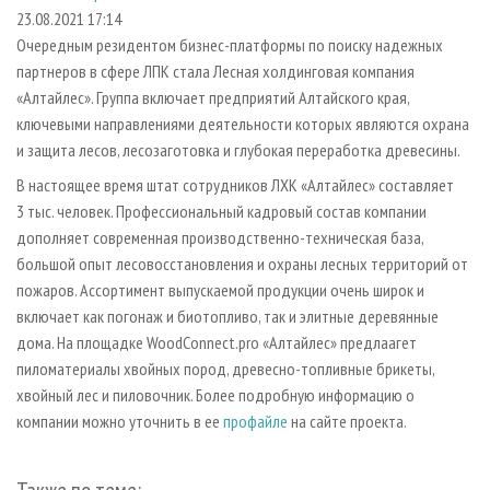
СУШКА ДРЕВЕСИНЫ
ПЕРСОНЫ
КОНТАКТЫ
РЕКЛАМА
23.08.2021 17:14
Очередным резидентом бизнес-платформы по поиску надежных
ПРОИЗВОДСТВО ДРЕВЕСНЫХ ПЛИТ
МОБИЛЬНЫЕ ВЫСТАВКИ
РЕКЛАМА НА САЙТЕ
партнеров в сфере ЛПК стала Лесная холдинговая компания
ДЕРЕВЯННОЕ ДОМОСТРОЕНИЕ
ОФИЦИАЛЬНЫЕ ДЕЛЕГАЦИИ
«Алтайлес». Группа включает предприятий Алтайского края,
ПРОИЗВОДСТВО МЕБЕЛИ
ключевыми направлениями деятельности которых являются охрана
ПРИОРИТЕТНЫЕ ИНВЕСТПРОЕКТЫ
и защита лесов, лесозаготовка и глубокая переработка древесины.
БИОЭНЕРГЕТИКА
RUSSIAN FORESTRY REVIEW
В настоящее время штат сотрудников ЛХК «Алтайлес» составляет
ЦБП
ГАЗЕТА ЛЕСПРОМФОРУМ
3 тыс. человек. Профессиональный кадровый состав компании
ИНСТРУМЕНТ И МАТЕРИАЛЫ
БИБЛИОТЕКА СПЕЦИАЛИСТА
дополняет современная производственно-техническая база,
большой опыт лесовосстановления и охраны лесных территорий от
пожаров. Ассортимент выпускаемой продукции очень широк и
включает как погонаж и биотопливо, так и элитные деревянные
дома. На площадке WoodConnect.pro «Алтайлес» предлаагет
пиломатериалы хвойных пород, древесно-топливные брикеты,
хвойный лес и пиловочник. Более подробную информацию о
компании можно уточнить в ее
профайле
на сайте проекта.