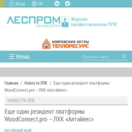
Вход
EN
☰ Меню
ГЛАВНАЯ
РУБРИКИ И ТЕМЫ
Главная
Новости ЛПК
Еще один резидент платформы
РУБРИКИ ЖУРНАЛА
НОВОСТИ
WoodConnect.pro – ЛХК «Алтайлес»
ЛЕСНОЕ ХОЗЯЙСТВО
КАЛЕНДАРЬ СОБЫТИЙ
ПРОЕКТЫ ЛПИ
НОВОСТИ ЛПК
ЛЕСОЗАГОТОВКА
НОВОСТИ ЛПК
АНАЛИТИКА
АРХИВ
Еще один резидент платформы
ЛЕСОПИЛЕНИЕ
НОВОСТИ ЖУРНАЛА
ПРЕДПРИЯТИЯ ЛПК
АРХИВ ЖУРНАЛОВ
WoodConnect.pro – ЛХК «Алтайлес»
О ЖУРНАЛЕ
ДЕРЕВООБРАБОТКА
НОВОСТИ КОМПАНИЙ
ЛЕСНЫЕ РЕГИОНЫ РОССИИ
СТАТЬИ
ПОДПИСКА
РЕКЛАМОДАТЕЛЯМ
Алтайский край