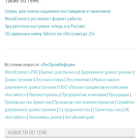
Также по теме:
Сервис для поиска надежных поставщиков и заказчиков
WoodConnect.pro меняет формат работы
Эра рентгена наступила теперь и в России!
50 сушильных камер Valutec на «Лесозаводе 25»
Источник новости:
«ЛесПромИнформ»
WoodConnect.PRO
|
Бизнес для бизнеса
|
Деревянное домостроение
|
Домостроение
|
Лесозаготовка
|
Лесопиление
|
Малоэтажное
деревянное домостроение
|
ООО «Лесная холдинговая компания
«Алтайлес»
|
Пиломатериалы
|
Предприятия, компании
|
Продукция
|
Производство брикетов
|
Производство пиломатериалов
|
Серийное
деревянное домостроение
|
Сотрудничество
|
Строительство
|
ХК
«Алтайлес»
|
Экономика, рынок
|
Алтайский край
НОВОСТИ ПО ТЕМЕ