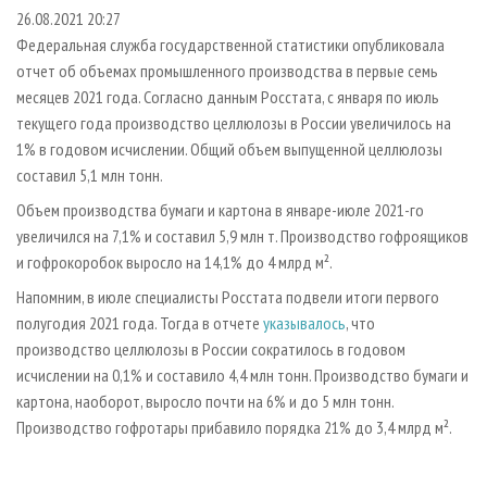
СУШКА ДРЕВЕСИНЫ
ПЕРСОНЫ
КОНТАКТЫ
РЕКЛАМА
26.08.2021 20:27
Федеральная служба государственной статистики опубликовала
ПРОИЗВОДСТВО ДРЕВЕСНЫХ ПЛИТ
МОБИЛЬНЫЕ ВЫСТАВКИ
РЕКЛАМА НА САЙТЕ
отчет об объемах промышленного производства в первые семь
ДЕРЕВЯННОЕ ДОМОСТРОЕНИЕ
ОФИЦИАЛЬНЫЕ ДЕЛЕГАЦИИ
месяцев 2021 года. Согласно данным Росстата, с января по июль
ПРОИЗВОДСТВО МЕБЕЛИ
текущего года производство целлюлозы в России увеличилось на
ПРИОРИТЕТНЫЕ ИНВЕСТПРОЕКТЫ
1% в годовом исчислении. Общий объем выпущенной целлюлозы
БИОЭНЕРГЕТИКА
RUSSIAN FORESTRY REVIEW
составил 5,1 млн тонн.
ЦБП
ГАЗЕТА ЛЕСПРОМФОРУМ
Объем производства бумаги и картона в январе-июле 2021-го
ИНСТРУМЕНТ И МАТЕРИАЛЫ
БИБЛИОТЕКА СПЕЦИАЛИСТА
увеличился на 7,1% и составил 5,9 млн т. Производство гофроящиков
и гофрокоробок выросло на 14,1% до 4 млрд м².
Напомним, в июле специалисты Росстата подвели итоги первого
полугодия 2021 года. Тогда в отчете
указывалось
, что
производство целлюлозы в России сократилось в годовом
исчислении на 0,1% и составило 4,4 млн тонн. Производство бумаги и
картона, наоборот, выросло почти на 6% и до 5 млн тонн.
Производство гофротары прибавило порядка 21% до 3,4 млрд м².