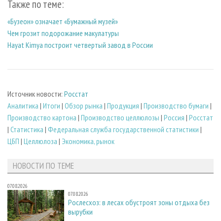
Также по теме:
«Бузеон» означает «Бумажный музей»
Чем грозит подорожание макулатуры
Hayat Kimya построит четвертый завод в России
Источник новости:
Росстат
Аналитика
|
Итоги
|
Обзор рынка
|
Продукция
|
Производство бумаги
|
Производство картона
|
Производство целлюлозы
|
Россия
|
Росстат
|
Статистика
|
Федеральная служба государственной статистики
|
ЦБП
|
Целлюлоза
|
Экономика, рынок
НОВОСТИ ПО ТЕМЕ
07.08.2026
07.08.2026
Рослесхоз: в лесах обустроят зоны отдыха без
вырубки