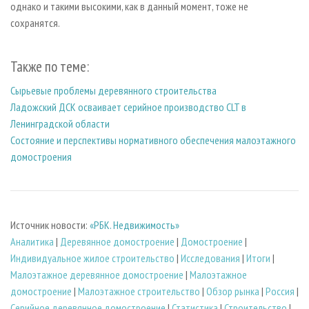
однако и такими высокими, как в данный момент, тоже не
сохранятся.
Также по теме:
Сырьевые проблемы деревянного строительства
Ладожский ДСК осваивает серийное производство CLT в
Ленинградской области
Состояние и перспективы нормативного обеспечения малоэтажного
домостроения
Источник новости:
«РБК. Недвижимость»
Аналитика
|
Деревянное домостроение
|
Домостроение
|
Индивидуальное жилое строительство
|
Исследования
|
Итоги
|
Малоэтажное деревянное домостроение
|
Малоэтажное
домостроение
|
Малоэтажное строительство
|
Обзор рынка
|
Россия
|
Серийное деревянное домостроение
|
Статистика
|
Строительство
|