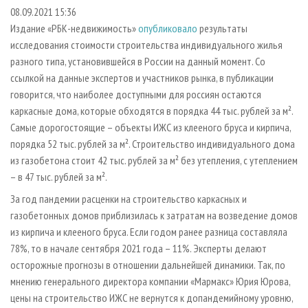
СУШКА ДРЕВЕСИНЫ
ПЕРСОНЫ
КОНТАКТЫ
РЕКЛАМА
08.09.2021 15:36
Издание «РБК-недвижимость»
опубликовало
результаты
ПРОИЗВОДСТВО ДРЕВЕСНЫХ ПЛИТ
МОБИЛЬНЫЕ ВЫСТАВКИ
РЕКЛАМА НА САЙТЕ
исследования стоимости строительства индивидуального жилья
ДЕРЕВЯННОЕ ДОМОСТРОЕНИЕ
ОФИЦИАЛЬНЫЕ ДЕЛЕГАЦИИ
разного типа, установившейся в России на данный момент. Со
ПРОИЗВОДСТВО МЕБЕЛИ
ссылкой на данные экспертов и участников рынка, в публикации
ПРИОРИТЕТНЫЕ ИНВЕСТПРОЕКТЫ
говорится, что наиболее доступными для россиян остаются
БИОЭНЕРГЕТИКА
RUSSIAN FORESTRY REVIEW
каркасные дома, которые обходятся в порядка 44 тыс. рублей за м².
ЦБП
ГАЗЕТА ЛЕСПРОМФОРУМ
Самые дорогостоящие – объекты ИЖС из клееного бруса и кирпича,
порядка 52 тыс. рублей за м². Строительство индивидуального дома
ИНСТРУМЕНТ И МАТЕРИАЛЫ
БИБЛИОТЕКА СПЕЦИАЛИСТА
из газобетона стоит 42 тыс. рублей за м² без утепления, с утеплением
– в 47 тыс. рублей за м².
За год пандемии расценки на строительство каркасных и
газобетонных домов приблизилась к затратам на возведение домов
из кирпича и клееного бруса. Если годом ранее разница составляла
78%, то в начале сентября 2021 года – 11%. Эксперты делают
осторожные прогнозы в отношении дальнейшей динамики. Так, по
мнению генерального директора компании «Мармакс» Юрия Юрова,
цены на строительство ИЖС не вернутся к допандемийному уровню,