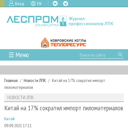
Вход
EN
☰ Меню
ГЛАВНАЯ
РУБРИКИ И ТЕМЫ
Главная
Новости ЛПК
Китай на 17% сократил импорт
РУБРИКИ ЖУРНАЛА
НОВОСТИ
пиломатериалов
ЛЕСНОЕ ХОЗЯЙСТВО
КАЛЕНДАРЬ СОБЫТИЙ
ПРОЕКТЫ ЛПИ
НОВОСТИ ЛПК
ЛЕСОЗАГОТОВКА
НОВОСТИ ЛПК
АНАЛИТИКА
АРХИВ
Китай на 17% сократил импорт пиломатериалов
ЛЕСОПИЛЕНИЕ
НОВОСТИ ЖУРНАЛА
ПРЕДПРИЯТИЯ ЛПК
АРХИВ ЖУРНАЛОВ
О ЖУРНАЛЕ
Китай
ДЕРЕВООБРАБОТКА
НОВОСТИ КОМПАНИЙ
ЛЕСНЫЕ РЕГИОНЫ РОССИИ
СТАТЬИ
ПОДПИСКА
РЕКЛАМОДАТЕЛЯМ
09.09.2021 17:11