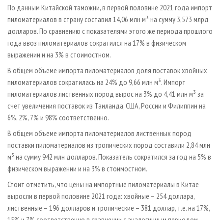
СУШКА ДРЕВЕСИНЫ
ПЕРСОНЫ
По данным Китайской таможни, в первой половине 2021 года импорт
КОНТАКТЫ
РЕКЛАМА
пиломатериалов в страну составил 14,06 млн м³ на сумму 3,573 млрд
ПРОИЗВОДСТВО ДРЕВЕСНЫХ ПЛИТ
МОБИЛЬНЫЕ ВЫСТАВКИ
РЕКЛАМА НА САЙТЕ
долларов. По сравнению с показателями этого же периода прошлого
ДЕРЕВЯННОЕ ДОМОСТРОЕНИЕ
ОФИЦИАЛЬНЫЕ ДЕЛЕГАЦИИ
года ввоз пиломатериалов сократился на 17% в физическом
выражении и на 3% в стоимостном.
ПРОИЗВОДСТВО МЕБЕЛИ
ПРИОРИТЕТНЫЕ ИНВЕСТПРОЕКТЫ
В общем объеме импорта пиломатериалов доля поставок хвойных
БИОЭНЕРГЕТИКА
RUSSIAN FORESTRY REVIEW
пиломатериалов сократилась на 24% до 9,66 млн м³. Импорт
ЦБП
ГАЗЕТА ЛЕСПРОМФОРУМ
пиломатериалов лиственных пород вырос на 3% до 4,41 млн м³ за
ИНСТРУМЕНТ И МАТЕРИАЛЫ
БИБЛИОТЕКА СПЕЦИАЛИСТА
счет увеличения поставок из Таиланда, США, России и Филиппин на
6%, 2%, 7% и 98% соответственно.
В общем объеме импорта пиломатериалов лиственных пород
поставки пиломатериалов из тропических пород составили 2,84 млн
м³ на сумму 942 млн долларов. Показатель сократился за год на 5% в
физическом выражении и на 3% в стоимостном.
Стоит отметить, что цены на импортные пиломатериалы в Китае
выросли в первой половине 2021 года: хвойные – 254 доллара,
лиственные – 196 долларов и тропические – 381 доллар, т.е. на 17%,
15% и 7% соответственно в сравнении с аналогичным периодом