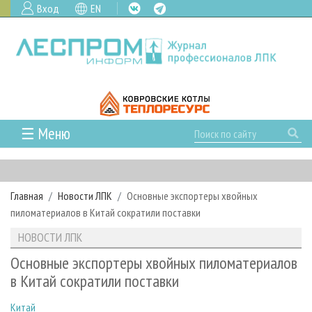
Вход
EN
☰ Меню
ГЛАВНАЯ
РУБРИКИ И ТЕМЫ
Главная
Новости ЛПК
Основные экспортеры хвойных
РУБРИКИ ЖУРНАЛА
НОВОСТИ
пиломатериалов в Китай сократили поставки
ЛЕСНОЕ ХОЗЯЙСТВО
КАЛЕНДАРЬ СОБЫТИЙ
ПРОЕКТЫ ЛПИ
НОВОСТИ ЛПК
ЛЕСОЗАГОТОВКА
НОВОСТИ ЛПК
АНАЛИТИКА
АРХИВ
Основные экспортеры хвойных пиломатериалов
ЛЕСОПИЛЕНИЕ
НОВОСТИ ЖУРНАЛА
ПРЕДПРИЯТИЯ ЛПК
АРХИВ ЖУРНАЛОВ
в Китай сократили поставки
О ЖУРНАЛЕ
ДЕРЕВООБРАБОТКА
НОВОСТИ КОМПАНИЙ
ЛЕСНЫЕ РЕГИОНЫ РОССИИ
СТАТЬИ
ПОДПИСКА
РЕКЛАМОДАТЕЛЯМ
Китай