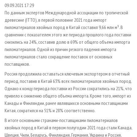
СУШКА ДРЕВЕСИНЫ
ПЕРСОНЫ
КОНТАКТЫ
РЕКЛАМА
09.09.2021 17:29
По данным экспертов Международной ассоциации по тропической
ПРОИЗВОДСТВО ДРЕВЕСНЫХ ПЛИТ
МОБИЛЬНЫЕ ВЫСТАВКИ
РЕКЛАМА НА САЙТЕ
древесине (ITTO), в первой половине 2021 года импорт
ДЕРЕВЯННОЕ ДОМОСТРОЕНИЕ
ОФИЦИАЛЬНЫЕ ДЕЛЕГАЦИИ
пиломатериалов хвойных пород в Китай составил 9,66 млн м³. В
ПРОИЗВОДСТВО МЕБЕЛИ
сравнении с показателем этого же периода прошлого года поставки
ПРИОРИТЕТНЫЕ ИНВЕСТПРОЕКТЫ
снизились на 24%, составив долю в 69% от общего объема импорта
БИОЭНЕРГЕТИКА
RUSSIAN FORESTRY REVIEW
пиломатериалов. Одной из причин резкого падения импорта
ЦБП
ГАЗЕТА ЛЕСПРОМФОРУМ
пиломатериалов стало сокращение поставок от основных
поставщиков.
ИНСТРУМЕНТ И МАТЕРИАЛЫ
БИБЛИОТЕКА СПЕЦИАЛИСТА
Россия продолжила оставаться ключевым экспортером в отчетный
период, поставив в Китай 63% всех пиломатериалов хвойных пород.
Однако к концу периода поставки из России сократились на 21%, что
привело к снижению общего объема импорта. Кроме того, импорт из
Канады и Финляндии, ранее являвшихся основными поставщиками
Китая, сократился на 51% и 28% соответственно.
В итоге основными странами-поставщиками пиломатериалов
хвойных пород в Китай в первом полугодии 2021 года стали Канада,
Швеция, Чили, Беларусь, Финляндия, Германия, Украина и Россия,