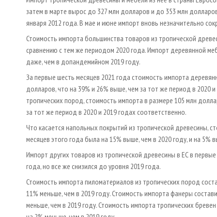
затем в марте вырос до 327 млн долларов и до 353 млн долларов
января 2012 года. В мае и июне импорт вновь незначительно со
Стоимость импорта большинства товаров из тропической древеси
сравнению с тем же периодом 2020 года. Импорт деревянной меб
даже, чем в допандемийном 2019 году.
За первые шесть месяцев 2021 года стоимость импорта деревянн
долларов, что на 39% и 26% выше, чем за тот же период в 2020 
тропических пород, стоимость импорта в размере 105 млн долла
за тот же период в 2020 и 2019 годах соответственно.
Что касается напольных покрытий из тропической древесины, ст
месяцев этого года была на 15% выше, чем в 2020 году, и на 5% в
Импорт других товаров из тропической древесины в ЕС в первые
года, но все же снизился до уровня 2019 года.
Стоимость импорта пиломатериалов из тропических пород состави
11% меньше, чем в 2019 году. Стоимость импорта фанеры составил
меньше, чем в 2019 году. Стоимость импорта тропических бревен 
на 2% меньше, чем в 2019 году.