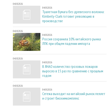
04.08.2026
04.08.2026
Туалетная бумага без древесного волокна:
Kimberly-Clark готовит революцию в
производстве
04.08.2026
04.08.2026
Россия сохранила 10% китайского рынка
ЛПК при общем падении импорта
04.08.2026
04.08.2026
В ЯНАО количество грозовых пожаров
выросло в 15 раз по сравнению с прошлым
годом
04.08.2026
04.08.2026
Сегежа выходит на китайский рынок пеллет
и строит биохимкомплекс