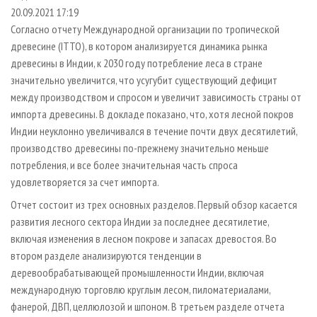
СУШКА ДРЕВЕСИНЫ
ПЕРСОНЫ
КОНТАКТЫ
РЕКЛАМА
20.09.2021 17:19
Согласно отчету Международной организации по тропической
ПРОИЗВОДСТВО ДРЕВЕСНЫХ ПЛИТ
МОБИЛЬНЫЕ ВЫСТАВКИ
РЕКЛАМА НА САЙТЕ
древесине (ITTO), в котором анализируется динамика рынка
ДЕРЕВЯННОЕ ДОМОСТРОЕНИЕ
ОФИЦИАЛЬНЫЕ ДЕЛЕГАЦИИ
древесины в Индии, к 2030 году потребление леса в стране
ПРОИЗВОДСТВО МЕБЕЛИ
значительно увеличится, что усугубит существующий дефицит
ПРИОРИТЕТНЫЕ ИНВЕСТПРОЕКТЫ
между производством и спросом и увеличит зависимость страны от
БИОЭНЕРГЕТИКА
RUSSIAN FORESTRY REVIEW
импорта древесины. В докладе показано, что, хотя лесной покров
ЦБП
ГАЗЕТА ЛЕСПРОМФОРУМ
Индии неуклонно увеличивался в течение почти двух десятилетий,
производство древесины по-прежнему значительно меньше
ИНСТРУМЕНТ И МАТЕРИАЛЫ
БИБЛИОТЕКА СПЕЦИАЛИСТА
потребления, и все более значительная часть спроса
удовлетворяется за счет импорта.
Отчет состоит из трех основных разделов. Первый обзор касается
развития лесного сектора Индии за последнее десятилетие,
включая изменения в лесном покрове и запасах древостоя. Во
втором разделе анализируются тенденции в
деревообрабатывающей промышленности Индии, включая
международную торговлю круглым лесом, пиломатериалами,
фанерой, ДВП, целлюлозой и шпоном. В третьем разделе отчета