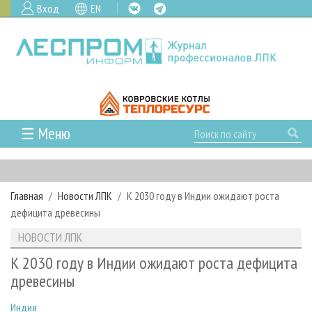
Вход
EN
☰ Меню
ГЛАВНАЯ
РУБРИКИ И ТЕМЫ
Главная
Новости ЛПК
К 2030 году в Индии ожидают роста
РУБРИКИ ЖУРНАЛА
НОВОСТИ
дефицита древесины
ЛЕСНОЕ ХОЗЯЙСТВО
КАЛЕНДАРЬ СОБЫТИЙ
ПРОЕКТЫ ЛПИ
НОВОСТИ ЛПК
ЛЕСОЗАГОТОВКА
НОВОСТИ ЛПК
АНАЛИТИКА
АРХИВ
К 2030 году в Индии ожидают роста дефицита
ЛЕСОПИЛЕНИЕ
НОВОСТИ ЖУРНАЛА
ПРЕДПРИЯТИЯ ЛПК
АРХИВ ЖУРНАЛОВ
древесины
О ЖУРНАЛЕ
ДЕРЕВООБРАБОТКА
НОВОСТИ КОМПАНИЙ
ЛЕСНЫЕ РЕГИОНЫ РОССИИ
СТАТЬИ
ПОДПИСКА
РЕКЛАМОДАТЕЛЯМ
Индия