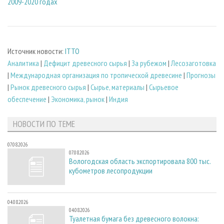
2009-2020 годах
Источник новости:
ITTO
Аналитика
|
Дефицит древесного сырья
|
За рубежом
|
Лесозаготовка
|
Международная организация по тропической древесине
|
Прогнозы
|
Рынок древесного сырья
|
Сырье, материалы
|
Сырьевое
обеспечение
|
Экономика, рынок
|
Индия
НОВОСТИ ПО ТЕМЕ
07.08.2026
07.08.2026
Вологодская область экспортировала 800 тыс.
кубометров лесопродукции
04.08.2026
04.08.2026
Туалетная бумага без древесного волокна: