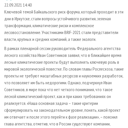
СУШКА ДРЕВЕСИНЫ
ПЕРСОНЫ
КОНТАКТЫ
РЕКЛАМА
22.09.2021 14:40
Ключевой темой Байкальского риск-форума, который проходит в эти
ПРОИЗВОДСТВО ДРЕВЕСНЫХ ПЛИТ
МОБИЛЬНЫЕ ВЫСТАВКИ
РЕКЛАМА НА САЙТЕ
дни в Иркутске, стали вопросы устойчивого развития, зеленая
ДЕРЕВЯННОЕ ДОМОСТРОЕНИЕ
ОФИЦИАЛЬНЫЕ ДЕЛЕГАЦИИ
трансформация, климатические риски и комплексное
ПРОИЗВОДСТВО МЕБЕЛИ
лесовосстановление. Участниками BRIF-2021 стали представители
ПРИОРИТЕТНЫЕ ИНВЕСТПРОЕКТЫ
власти, крупных и средних компаний, а также экологи.
БИОЭНЕРГЕТИКА
RUSSIAN FORESTRY REVIEW
В рамках пленарной сессии руководитель Федерального агентства
ЦБП
ГАЗЕТА ЛЕСПРОМФОРУМ
лесного хозяйства Иван Советников заявил, что в ближайшее время
ИНСТРУМЕНТ И МАТЕРИАЛЫ
БИБЛИОТЕКА СПЕЦИАЛИСТА
лесные климатические проекты будут выполнять ключевую роль в
мировой экологической повестке. По словам главы Рослесхоза, такие
проекты не требуют масштабных ресурсов и наукоемких разработок,
что позволяет им быть недорогими. Однако, подчеркнул Иван
Советников, в мире пока что нет четкого понимания, что такое
лесной климатический проект, как и при каких требованиях он
реализуется. «Наша основная задача – такие критерии
сформулировать на законодательном уровне, понять, какой проект
им отвечает и после этого перейти к фазе реализации», – пояснил
глава агентства, отметив, что в России существуют компании,