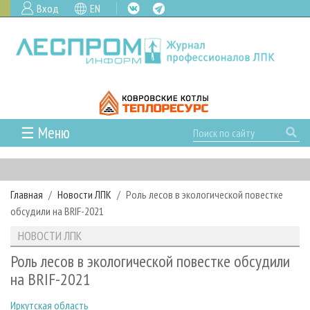
Вход
EN
☰ Меню
ГЛАВНАЯ
РУБРИКИ И ТЕМЫ
Главная
Новости ЛПК
Роль лесов в экологической повестке
РУБРИКИ ЖУРНАЛА
НОВОСТИ
обсудили на BRIF-2021
ЛЕСНОЕ ХОЗЯЙСТВО
КАЛЕНДАРЬ СОБЫТИЙ
ПРОЕКТЫ ЛПИ
НОВОСТИ ЛПК
ЛЕСОЗАГОТОВКА
НОВОСТИ ЛПК
АНАЛИТИКА
АРХИВ
Роль лесов в экологической повестке обсудили
ЛЕСОПИЛЕНИЕ
НОВОСТИ ЖУРНАЛА
ПРЕДПРИЯТИЯ ЛПК
АРХИВ ЖУРНАЛОВ
на BRIF-2021
О ЖУРНАЛЕ
ДЕРЕВООБРАБОТКА
НОВОСТИ КОМПАНИЙ
ЛЕСНЫЕ РЕГИОНЫ РОССИИ
СТАТЬИ
ПОДПИСКА
РЕКЛАМОДАТЕЛЯМ
Иркутская область