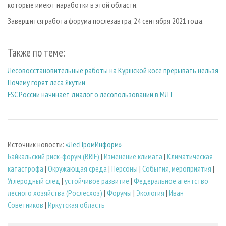
которые имеют наработки в этой области.
Завершится работа форума послезавтра, 24 сентября 2021 года.
Также по теме:
Лесовосстановительные работы на Куршской косе прерывать нельзя
Почему горят леса Якутии
FSC России начинает диалог о лесопользовании в МЛТ
Источник новости:
«ЛесПромИнформ»
Байкальский риск-форум (BRIF)
|
Изменение климата
|
Климатическая
катастрофа
|
Окружающая среда
|
Персоны
|
События, мероприятия
|
Углеродный след
|
устойчивое развитие
|
Федеральное агентство
лесного хозяйства (Рослесхоз)
|
Форумы
|
Экология
|
Иван
Советников
|
Иркутская область