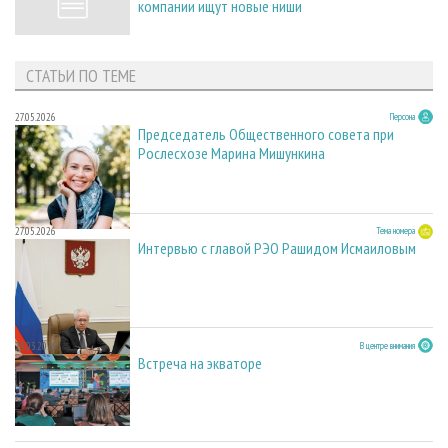
компании ищут новые ниши
СТАТЬИ ПО ТЕМЕ
27.05.2026
Персона
Председатель Общественного совета при
Рослесхозе Марина Мишункина
27.05.2026
Тема номера
Интервью с главой РЭО Рашидом Исмаиловым
23.03.2026
В центре внимания
Встреча на экваторе