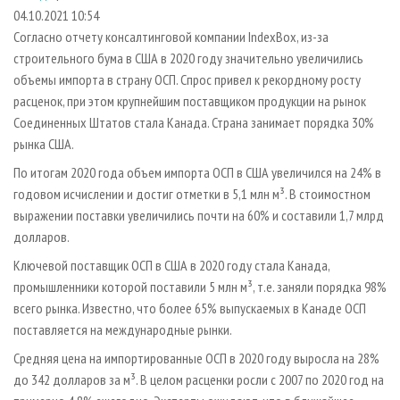
СУШКА ДРЕВЕСИНЫ
ПЕРСОНЫ
КОНТАКТЫ
РЕКЛАМА
04.10.2021 10:54
Согласно отчету консалтинговой компании IndexBox, из-за
ПРОИЗВОДСТВО ДРЕВЕСНЫХ ПЛИТ
МОБИЛЬНЫЕ ВЫСТАВКИ
РЕКЛАМА НА САЙТЕ
строительного бума в США в 2020 году значительно увеличились
ДЕРЕВЯННОЕ ДОМОСТРОЕНИЕ
ОФИЦИАЛЬНЫЕ ДЕЛЕГАЦИИ
объемы импорта в страну ОСП. Спрос привел к рекордному росту
ПРОИЗВОДСТВО МЕБЕЛИ
расценок, при этом крупнейшим поставщиком продукции на рынок
ПРИОРИТЕТНЫЕ ИНВЕСТПРОЕКТЫ
Соединенных Штатов стала Канада. Страна занимает порядка 30%
БИОЭНЕРГЕТИКА
RUSSIAN FORESTRY REVIEW
рынка США.
ЦБП
ГАЗЕТА ЛЕСПРОМФОРУМ
По итогам 2020 года объем импорта ОСП в США увеличился на 24% в
ИНСТРУМЕНТ И МАТЕРИАЛЫ
БИБЛИОТЕКА СПЕЦИАЛИСТА
годовом исчислении и достиг отметки в 5,1 млн м³. В стоимостном
выражении поставки увеличились почти на 60% и составили 1,7 млрд
долларов.
Ключевой поставщик ОСП в США в 2020 году стала Канада,
промышленники которой поставили 5 млн м³, т.е. заняли порядка 98%
всего рынка. Известно, что более 65% выпускаемых в Канаде ОСП
поставляется на международные рынки.
Средняя цена на импортированные ОСП в 2020 году выросла на 28%
до 342 долларов за м³. В целом расценки росли с 2007 по 2020 год на