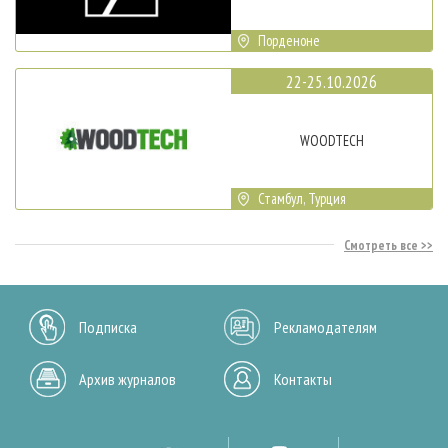
Порденоне
22-25.10.2026
WOODTECH
Стамбул, Турция
Смотреть все
Подписка
Рекламодателям
Архив журналов
Контакты