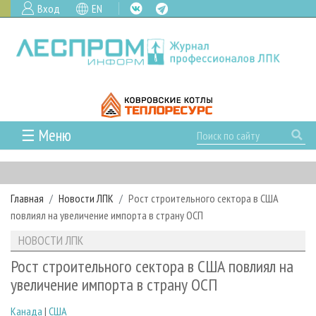
Вход
EN
☰ Меню
ГЛАВНАЯ
РУБРИКИ И ТЕМЫ
Главная
Новости ЛПК
Рост строительного сектора в США
РУБРИКИ ЖУРНАЛА
НОВОСТИ
повлиял на увеличение импорта в страну ОСП
ЛЕСНОЕ ХОЗЯЙСТВО
КАЛЕНДАРЬ СОБЫТИЙ
ПРОЕКТЫ ЛПИ
НОВОСТИ ЛПК
ЛЕСОЗАГОТОВКА
НОВОСТИ ЛПК
АНАЛИТИКА
АРХИВ
Рост строительного сектора в США повлиял на
ЛЕСОПИЛЕНИЕ
НОВОСТИ ЖУРНАЛА
ПРЕДПРИЯТИЯ ЛПК
АРХИВ ЖУРНАЛОВ
увеличение импорта в страну ОСП
О ЖУРНАЛЕ
ДЕРЕВООБРАБОТКА
НОВОСТИ КОМПАНИЙ
ЛЕСНЫЕ РЕГИОНЫ РОССИИ
СТАТЬИ
ПОДПИСКА
РЕКЛАМОДАТЕЛЯМ
Канада
|
США