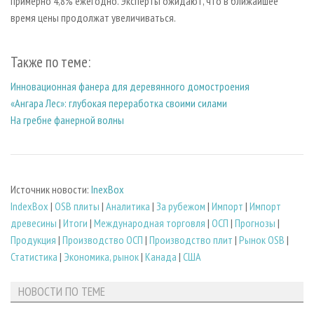
примерно 4,8% ежегодно. Эксперты ожидают, что в ближайшее
время цены продолжат увеличиваться.
Также по теме:
Инновационная фанера для деревянного домостроения
«Ангара Лес»: глубокая переработка своими силами
На гребне фанерной волны
Источник новости:
InexBox
IndexBox
|
OSB плиты
|
Аналитика
|
За рубежом
|
Импорт
|
Импорт
древесины
|
Итоги
|
Международная торговля
|
ОСП
|
Прогнозы
|
Продукция
|
Производство ОСП
|
Производство плит
|
Рынок OSB
|
Статистика
|
Экономика, рынок
|
Канада
|
США
НОВОСТИ ПО ТЕМЕ