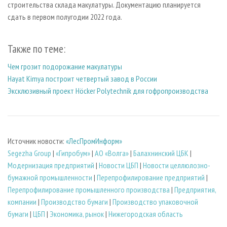
строительства склада макулатуры. Документацию планируется
сдать в первом полугодии 2022 года.
Также по теме:
Чем грозит подорожание макулатуры
Hayat Kimya построит четвертый завод в России
Эксклюзивный проект Höcker Polytechnik для гофропроизводства
Источник новости:
«ЛесПромИнформ»
Segezha Group
|
«Гипробум»
|
АО «Волга»
|
Балахнинский ЦБК
|
Модернизация предприятий
|
Новости ЦБП
|
Новости целлюлозно-
бумажной промышленности
|
Перепрофилирование предприятий
|
Перепрофилирование промышленного производства
|
Предприятия,
компании
|
Производство бумаги
|
Производство упаковочной
бумаги
|
ЦБП
|
Экономика, рынок
|
Нижегородская область