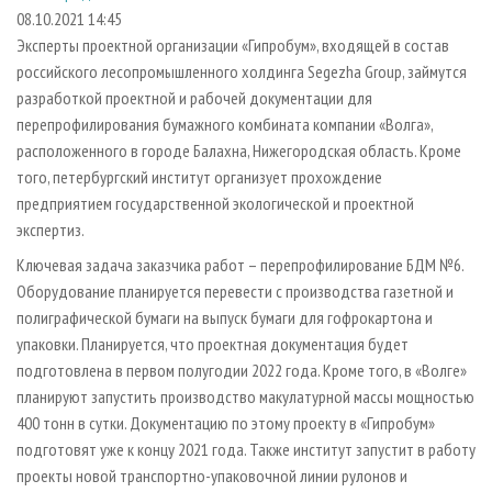
СУШКА ДРЕВЕСИНЫ
ПЕРСОНЫ
КОНТАКТЫ
РЕКЛАМА
08.10.2021 14:45
Эксперты проектной организации «Гипробум», входящей в состав
ПРОИЗВОДСТВО ДРЕВЕСНЫХ ПЛИТ
МОБИЛЬНЫЕ ВЫСТАВКИ
РЕКЛАМА НА САЙТЕ
российского лесопромышленного холдинга Segezha Group, займутся
ДЕРЕВЯННОЕ ДОМОСТРОЕНИЕ
ОФИЦИАЛЬНЫЕ ДЕЛЕГАЦИИ
разработкой проектной и рабочей документации для
ПРОИЗВОДСТВО МЕБЕЛИ
перепрофилирования бумажного комбината компании «Волга»,
ПРИОРИТЕТНЫЕ ИНВЕСТПРОЕКТЫ
расположенного в городе Балахна, Нижегородская область. Кроме
БИОЭНЕРГЕТИКА
RUSSIAN FORESTRY REVIEW
того, петербургский институт организует прохождение
ЦБП
ГАЗЕТА ЛЕСПРОМФОРУМ
предприятием государственной экологической и проектной
экспертиз.
ИНСТРУМЕНТ И МАТЕРИАЛЫ
БИБЛИОТЕКА СПЕЦИАЛИСТА
Ключевая задача заказчика работ – перепрофилирование БДМ №6.
Оборудование планируется перевести с производства газетной и
полиграфической бумаги на выпуск бумаги для гофрокартона и
упаковки. Планируется, что проектная документация будет
подготовлена в первом полугодии 2022 года. Кроме того, в «Волге»
планируют запустить производство макулатурной массы мощностью
400 тонн в сутки. Документацию по этому проекту в «Гипробум»
подготовят уже к концу 2021 года. Также институт запустит в работу
проекты новой транспортно-упаковочной линии рулонов и