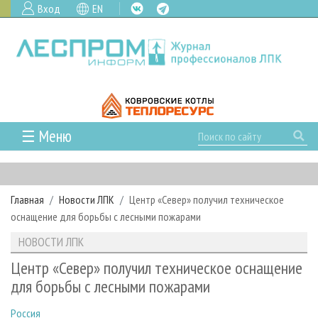
Вход
EN
☰ Меню
ГЛАВНАЯ
РУБРИКИ И ТЕМЫ
Главная
Новости ЛПК
Центр «Север» получил техническое
РУБРИКИ ЖУРНАЛА
НОВОСТИ
оснащение для борьбы с лесными пожарами
ЛЕСНОЕ ХОЗЯЙСТВО
КАЛЕНДАРЬ СОБЫТИЙ
ПРОЕКТЫ ЛПИ
НОВОСТИ ЛПК
ЛЕСОЗАГОТОВКА
НОВОСТИ ЛПК
АНАЛИТИКА
АРХИВ
Центр «Север» получил техническое оснащение
ЛЕСОПИЛЕНИЕ
НОВОСТИ ЖУРНАЛА
ПРЕДПРИЯТИЯ ЛПК
АРХИВ ЖУРНАЛОВ
для борьбы с лесными пожарами
О ЖУРНАЛЕ
ДЕРЕВООБРАБОТКА
НОВОСТИ КОМПАНИЙ
ЛЕСНЫЕ РЕГИОНЫ РОССИИ
СТАТЬИ
ПОДПИСКА
РЕКЛАМОДАТЕЛЯМ
Россия