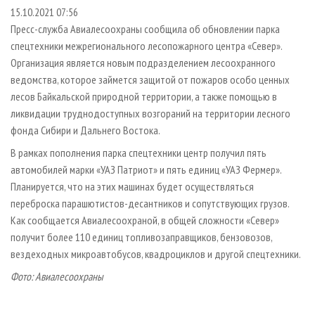
СУШКА ДРЕВЕСИНЫ
ПЕРСОНЫ
КОНТАКТЫ
РЕКЛАМА
15.10.2021 07:56
Пресс-служба Авиалесоохраны сообщила об обновлении парка
ПРОИЗВОДСТВО ДРЕВЕСНЫХ ПЛИТ
МОБИЛЬНЫЕ ВЫСТАВКИ
РЕКЛАМА НА САЙТЕ
спецтехники межрегионального лесопожарного центра «Север».
ДЕРЕВЯННОЕ ДОМОСТРОЕНИЕ
ОФИЦИАЛЬНЫЕ ДЕЛЕГАЦИИ
Организация является новым подразделением лесоохранного
ПРОИЗВОДСТВО МЕБЕЛИ
ведомства, которое займется защитой от пожаров особо ценных
ПРИОРИТЕТНЫЕ ИНВЕСТПРОЕКТЫ
лесов Байкальской природной территории, а также помощью в
БИОЭНЕРГЕТИКА
RUSSIAN FORESTRY REVIEW
ликвидации труднодоступных возгораний на территории лесного
ЦБП
ГАЗЕТА ЛЕСПРОМФОРУМ
фонда Сибири и Дальнего Востока.
ИНСТРУМЕНТ И МАТЕРИАЛЫ
БИБЛИОТЕКА СПЕЦИАЛИСТА
В рамках пополнения парка спецтехники центр получил пять
автомобилей марки «УАЗ Патриот» и пять единиц «УАЗ Фермер».
Планируется, что на этих машинах будет осуществляться
переброска парашютистов-десантников и сопутствующих грузов.
Как сообщается Авиалесоохраной, в общей сложности «Север»
получит более 110 единиц топливозаправщиков, бензовозов,
вездеходных микроавтобусов, квадроциклов и другой спецтехники.
Фото: Авиалесоохраны