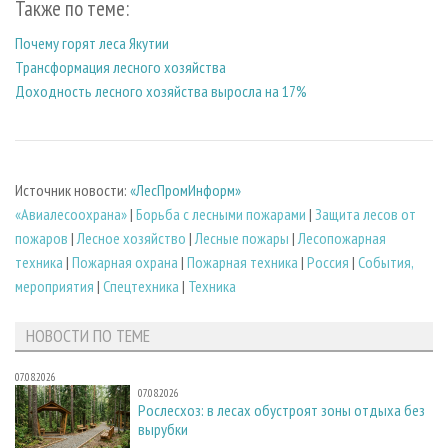
Также по теме:
Почему горят леса Якутии
Трансформация лесного хозяйства
Доходность лесного хозяйства выросла на 17%
Источник новости:
«ЛесПромИнформ»
«Авиалесоохрана»
|
Борьба с лесными пожарами
|
Защита лесов от
пожаров
|
Лесное хозяйство
|
Лесные пожары
|
Лесопожарная
техника
|
Пожарная охрана
|
Пожарная техника
|
Россия
|
События,
мероприятия
|
Спецтехника
|
Техника
НОВОСТИ ПО ТЕМЕ
07.08.2026
07.08.2026
Рослесхоз: в лесах обустроят зоны отдыха без
вырубки