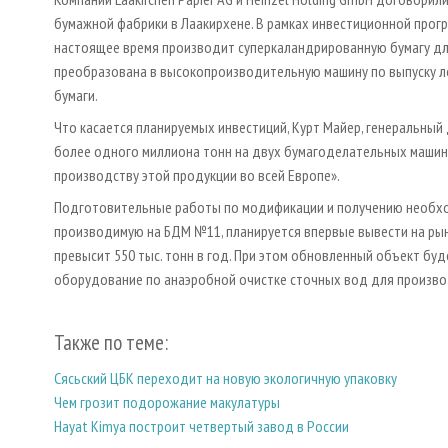
бумажной фабрики в Лаакирхене. В рамках инвестиционной прог
настоящее время производит суперкаландрированную бумагу для
преобразована в высокопроизводительную машину по выпуску л
бумаги.
Что касается планируемых инвестиций, Курт Майер, генеральный
более одного миллиона тонн на двух бумагоделательных машина
производству этой продукции во всей Европе».
Подготовительные работы по модификации и получению необход
производимую на БДМ №11, планируется впервые вывести на рын
превысит 550 тыс. тонн в год. При этом обновленный объект бу
оборудование по анаэробной очистке сточных вод для производ
Также по теме:
Сясьский ЦБК переходит на новую экологичную упаковку
Чем грозит подорожание макулатуры
Hayat Kimya построит четвертый завод в России