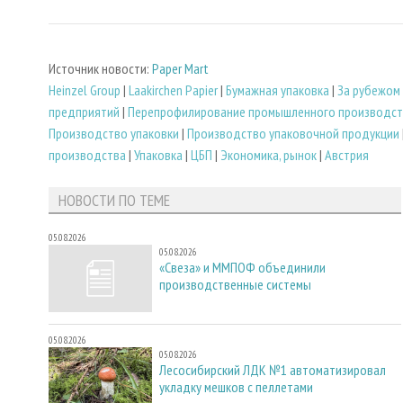
Источник новости:
Paper Mart
Heinzel Group
|
Laakirchen Papier
|
Бумажная упаковка
|
За рубежом
предприятий
|
Перепрофилирование промышленного производст
Производство упаковки
|
Производство упаковочной продукции
производства
|
Упаковка
|
ЦБП
|
Экономика, рынок
|
Австрия
НОВОСТИ ПО ТЕМЕ
05.08.2026
05.08.2026
«Свеза» и ММПОФ объединили
производственные системы
05.08.2026
05.08.2026
Лесосибирский ЛДК №1 автоматизировал
укладку мешков с пеллетами