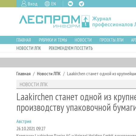
Вход
EN
ГЛАВНАЯ
РУБРИКИ И ТЕМЫ
НОВОСТИ
ПРОЕКТЫ ЛПИ
АР
НОВОСТИ ЛПК
РЕКОМЕНДУЕМ ПОСЕТИТЬ
Главная
Новости ЛПК
Laakirchen станет одной из крупнейш
НОВОСТИ ЛПК
Laakirchen станет одной из круп
производству упаковочной бумаг
Австрия
26.10.2021 09:27
Компании Laakirchen Papier AG и Heinzel Holding GmbH договори