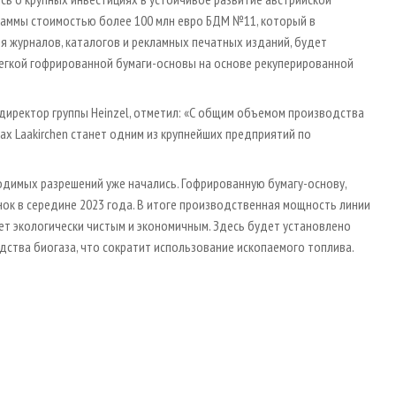
раммы стоимостью более 100 млн евро БДМ №11, который в
 журналов, каталогов и рекламных печатных изданий, будет
егкой гофрированной бумаги-основы на основе рекуперированной
 директор группы Heinzel, отметил: «С общим объемом производства
х Laakirchen станет одним из крупнейших предприятий по
имых разрешений уже начались. Гофрированную бумагу-основу,
ок в середине 2023 года. В итоге производственная мощность линии
дет экологически чистым и экономичным. Здесь будет установлено
ства биогаза, что сократит использование ископаемого топлива.