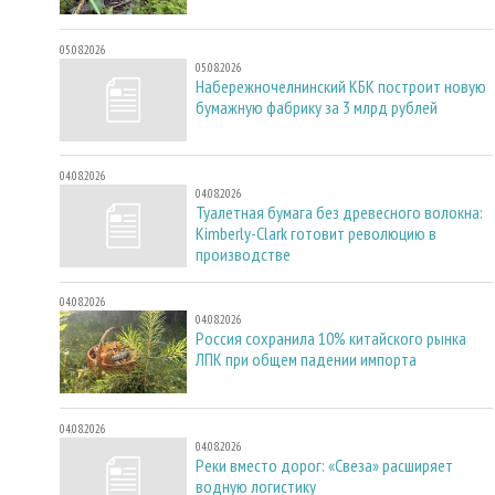
05.08.2026
05.08.2026
Набережночелнинский КБК построит новую
бумажную фабрику за 3 млрд рублей
04.08.2026
04.08.2026
Туалетная бумага без древесного волокна:
Kimberly-Clark готовит революцию в
производстве
04.08.2026
04.08.2026
Россия сохранила 10% китайского рынка
ЛПК при общем падении импорта
04.08.2026
04.08.2026
Реки вместо дорог: «Свеза» расширяет
водную логистику