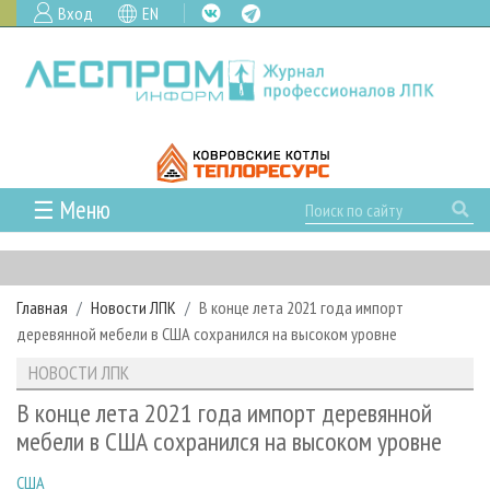
Вход
EN
☰ Меню
ГЛАВНАЯ
РУБРИКИ И ТЕМЫ
Главная
Новости ЛПК
В конце лета 2021 года импорт
РУБРИКИ ЖУРНАЛА
НОВОСТИ
деревянной мебели в США сохранился на высоком уровне
ЛЕСНОЕ ХОЗЯЙСТВО
КАЛЕНДАРЬ СОБЫТИЙ
ПРОЕКТЫ ЛПИ
НОВОСТИ ЛПК
ЛЕСОЗАГОТОВКА
НОВОСТИ ЛПК
АНАЛИТИКА
АРХИВ
В конце лета 2021 года импорт деревянной
ЛЕСОПИЛЕНИЕ
НОВОСТИ ЖУРНАЛА
ПРЕДПРИЯТИЯ ЛПК
АРХИВ ЖУРНАЛОВ
мебели в США сохранился на высоком уровне
О ЖУРНАЛЕ
ДЕРЕВООБРАБОТКА
НОВОСТИ КОМПАНИЙ
ЛЕСНЫЕ РЕГИОНЫ РОССИИ
СТАТЬИ
ПОДПИСКА
РЕКЛАМОДАТЕЛЯМ
США