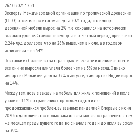
СУШКА ДРЕВЕСИНЫ
ПЕРСОНЫ
КОНТАКТЫ
РЕКЛАМА
26.10.2021 12:51
Эксперты Международной организации по тропической древесине
ПРОИЗВОДСТВО ДРЕВЕСНЫХ ПЛИТ
МОБИЛЬНЫЕ ВЫСТАВКИ
РЕКЛАМА НА САЙТЕ
(ITTO) отметили по итогам августа 2021 года, что импорт
ДЕРЕВЯННОЕ ДОМОСТРОЕНИЕ
ОФИЦИАЛЬНЫЕ ДЕЛЕГАЦИИ
деревянной мебели вырос на 2%, т.е. сохранился на исторически
ПРОИЗВОДСТВО МЕБЕЛИ
высоком уровне. Стоимость импорта в отчетный период превысила
ПРИОРИТЕТНЫЕ ИНВЕСТПРОЕКТЫ
2,24 млрд долларов, что на 26% выше, чем в июле, а в годовом
БИОЭНЕРГЕТИКА
RUSSIAN FORESTRY REVIEW
исчислении – на 54%.
ЦБП
ГАЗЕТА ЛЕСПРОМФОРУМ
Поставки из большинства стран практически не изменились, почти
ИНСТРУМЕНТ И МАТЕРИАЛЫ
БИБЛИОТЕКА СПЕЦИАЛИСТА
все они не выросли или упали более чем на 5% за месяц. Однако
импорт из Малайзии упал на 32% в августе, а импорт из Индии вырос
на 14%.
Между тем, новые заказы на мебель для жилых помещений в июле
упали на 11% по сравнению с прошлым годом из-за
продолжающихся проблем, вызванных пандемией. Впервые с июня
2020 года количество новых заказов снизилось по сравнению с тем
же месяцем предыдущего года, но с начала года и до июля выросли
на 39%.