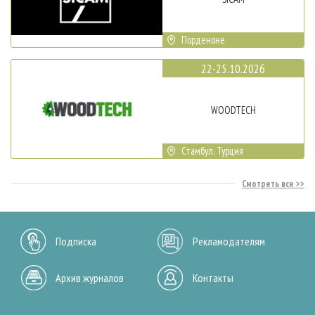
Порденоне
22-25.10.2026
WOODTECH
Стамбул, Турция
Смотреть все
Подписка
Рекламодателям
Архив журналов
Контакты