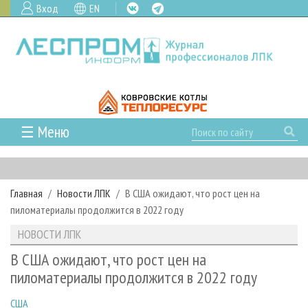
Вход
EN
☰ Меню
ГЛАВНАЯ
РУБРИКИ И ТЕМЫ
Главная
Новости ЛПК
В США ожидают, что рост цен на
РУБРИКИ ЖУРНАЛА
НОВОСТИ
пиломатериалы продолжится в 2022 году
ЛЕСНОЕ ХОЗЯЙСТВО
КАЛЕНДАРЬ СОБЫТИЙ
ПРОЕКТЫ ЛПИ
НОВОСТИ ЛПК
ЛЕСОЗАГОТОВКА
НОВОСТИ ЛПК
АНАЛИТИКА
АРХИВ
В США ожидают, что рост цен на
ЛЕСОПИЛЕНИЕ
НОВОСТИ ЖУРНАЛА
ПРЕДПРИЯТИЯ ЛПК
АРХИВ ЖУРНАЛОВ
пиломатериалы продолжится в 2022 году
О ЖУРНАЛЕ
ДЕРЕВООБРАБОТКА
НОВОСТИ КОМПАНИЙ
ЛЕСНЫЕ РЕГИОНЫ РОССИИ
СТАТЬИ
ПОДПИСКА
РЕКЛАМОДАТЕЛЯМ
США