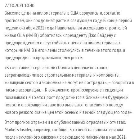
СУШКА ДРЕВЕСИНЫ
ПЕРСОНЫ
КОНТАКТЫ
РЕКЛАМА
27.10.2021 10:40
Высокие цены на пиломатериалы в США вернулись, и, согласно
ПРОИЗВОДСТВО ДРЕВЕСНЫХ ПЛИТ
МОБИЛЬНЫЕ ВЫСТАВКИ
РЕКЛАМА НА САЙТЕ
прогнозам, они продолжат расти в следующем году. В конце первой
ДЕРЕВЯННОЕ ДОМОСТРОЕНИЕ
ОФИЦИАЛЬНЫЕ ДЕЛЕГАЦИИ
недели октября 2021 года Национальная ассоциация строителей
ПРОИЗВОДСТВО МЕБЕЛИ
жилья США (NAHB) обратилась к президенту Джо Байдену с
ПРИОРИТЕТНЫЕ ИНВЕСТПРОЕКТЫ
предупреждением о неустойчивых ценах на пиломатериалы, с
БИОЭНЕРГЕТИКА
RUSSIAN FORESTRY REVIEW
которыми NAHB и его члены столкнулись в течение этого года, и
ЦБП
ГАЗЕТА ЛЕСПРОМФОРУМ
предупредила о продолжающемся росте.
ИНСТРУМЕНТ И МАТЕРИАЛЫ
БИБЛИОТЕКА СПЕЦИАЛИСТА
«В сочетании с серьезными сбоями в цепочке поставок,
затрагивающими все строительные материалы и компоненты,
жилищный сектор и экономика не могут не пострадать, – говорится в
письме ассоциации. – К сожалению, прогнозируемые тенденции
показывают, что этот рост продолжится в ближайшем будущем, и
новости о сокращении заводов вызывают опасения по поводу
нового резкого скачка цен этой осенью и весной следующего года».
Этот прогноз отражен и в опубликованных отраслевых отчетах.
Markets Insider, например, сообщил, что цены на пиломатериалы
после неуклонного снижения с рекордного максимума в мае 2021