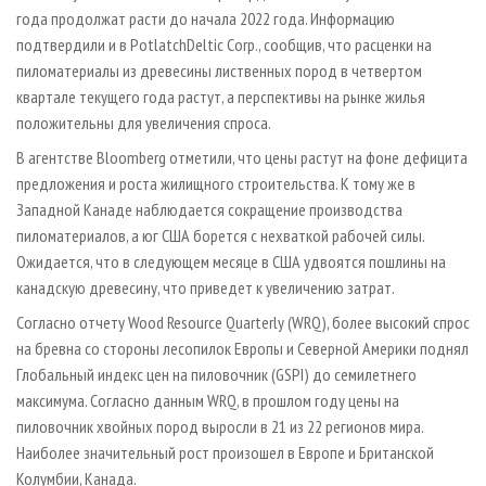
года продолжат расти до начала 2022 года. Информацию
подтвердили и в PotlatchDeltic Corp., сообщив, что расценки на
пиломатериалы из древесины лиственных пород в четвертом
квартале текущего года растут, а перспективы на рынке жилья
положительны для увеличения спроса.
В агентстве Bloomberg отметили, что цены растут на фоне дефицита
предложения и роста жилищного строительства. К тому же в
Западной Канаде наблюдается сокращение производства
пиломатериалов, а юг США борется с нехваткой рабочей силы.
Ожидается, что в следующем месяце в США удвоятся пошлины на
канадскую древесину, что приведет к увеличению затрат.
Согласно отчету Wood Resource Quarterly (WRQ), более высокий спрос
на бревна со стороны лесопилок Европы и Северной Америки поднял
Глобальный индекс цен на пиловочник (GSPI) до семилетнего
максимума. Согласно данным WRQ, в прошлом году цены на
пиловочник хвойных пород выросли в 21 из 22 регионов мира.
Наиболее значительный рост произошел в Европе и Британской
Колумбии, Канада.