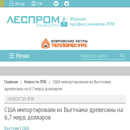
Вход
EN
☰ Меню
ГЛАВНАЯ
РУБРИКИ И ТЕМЫ
Главная
Новости ЛПК
США импортировали из Вьетнама
РУБРИКИ ЖУРНАЛА
НОВОСТИ
древесины на 6,7 млрд долларов
ЛЕСНОЕ ХОЗЯЙСТВО
КАЛЕНДАРЬ СОБЫТИЙ
ПРОЕКТЫ ЛПИ
НОВОСТИ ЛПК
ЛЕСОЗАГОТОВКА
НОВОСТИ ЛПК
АНАЛИТИКА
АРХИВ
США импортировали из Вьетнама древесины на
ЛЕСОПИЛЕНИЕ
НОВОСТИ ЖУРНАЛА
ПРЕДПРИЯТИЯ ЛПК
АРХИВ ЖУРНАЛОВ
6,7 млрд долларов
О ЖУРНАЛЕ
ДЕРЕВООБРАБОТКА
НОВОСТИ КОМПАНИЙ
ЛЕСНЫЕ РЕГИОНЫ РОССИИ
СТАТЬИ
ПОДПИСКА
РЕКЛАМОДАТЕЛЯМ
Вьетнам
|
США