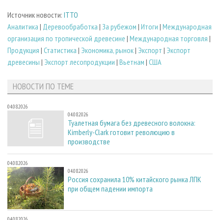
Источник новости:
ITTO
Аналитика
|
Деревообработка
|
За рубежом
|
Итоги
|
Международная
организация по тропической древесине
|
Международная торговля
|
Продукция
|
Статистика
|
Экономика, рынок
|
Экспорт
|
Экспорт
древесины
|
Экспорт лесопродукции
|
Вьетнам
|
США
НОВОСТИ ПО ТЕМЕ
04.08.2026
04.08.2026
Туалетная бумага без древесного волокна:
Kimberly-Clark готовит революцию в
производстве
04.08.2026
04.08.2026
Россия сохранила 10% китайского рынка ЛПК
при общем падении импорта
04.08.2026