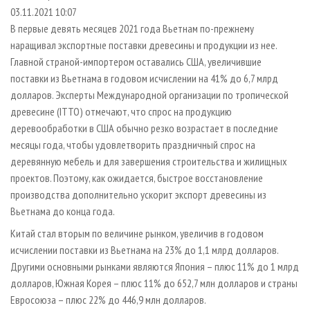
СУШКА ДРЕВЕСИНЫ
ПЕРСОНЫ
КОНТАКТЫ
РЕКЛАМА
03.11.2021 10:07
В первые девять месяцев 2021 года Вьетнам по-прежнему
ПРОИЗВОДСТВО ДРЕВЕСНЫХ ПЛИТ
МОБИЛЬНЫЕ ВЫСТАВКИ
РЕКЛАМА НА САЙТЕ
наращивал экспортные поставки древесины и продукции из нее.
ДЕРЕВЯННОЕ ДОМОСТРОЕНИЕ
ОФИЦИАЛЬНЫЕ ДЕЛЕГАЦИИ
Главной страной-импортером оставались США, увеличившие
ПРОИЗВОДСТВО МЕБЕЛИ
поставки из Вьетнама в годовом исчислении на 41% до 6,7 млрд
ПРИОРИТЕТНЫЕ ИНВЕСТПРОЕКТЫ
долларов. Эксперты Международной организации по тропической
БИОЭНЕРГЕТИКА
RUSSIAN FORESTRY REVIEW
древесине (ITTO) отмечают, что спрос на продукцию
ЦБП
ГАЗЕТА ЛЕСПРОМФОРУМ
деревообработки в США обычно резко возрастает в последние
месяцы года, чтобы удовлетворить праздничный спрос на
ИНСТРУМЕНТ И МАТЕРИАЛЫ
БИБЛИОТЕКА СПЕЦИАЛИСТА
деревянную мебель и для завершения строительства и жилищных
проектов. Поэтому, как ожидается, быстрое восстановление
производства дополнительно ускорит экспорт древесины из
Вьетнама до конца года.
Китай стал вторым по величине рынком, увеличив в годовом
исчислении поставки из Вьетнама на 23% до 1,1 млрд долларов.
Другими основными рынками являются Япония – плюс 11% до 1 млрд
долларов, Южная Корея – плюс 11% до 652,7 млн долларов и страны
Евросоюза – плюс 22% до 446,9 млн долларов.