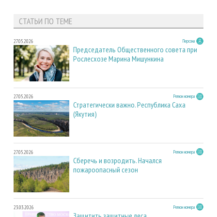
СТАТЬИ ПО ТЕМЕ
27.05.2026
Персона
Председатель Общественного совета при
Рослесхозе Марина Мишункина
27.05.2026
Регион номера
Стратегически важно. Республика Саха
(Якутия)
27.05.2026
Регион номера
Сберечь и возродить. Начался
пожароопасный сезон
23.03.2026
Регион номера
Защитить защитные леса