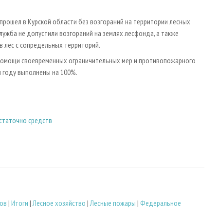
прошел в Курской области без возгораний на территории лесных
жба не допустили возгораний на землях лесфонда, а также
в лес с сопредельных территорий.
и помощи своевременных ограничительных мер и противопожарного
м году выполнены на 100%.
статочно средств
ров
|
Итоги
|
Лесное хозяйство
|
Лесные пожары
|
Федеральное