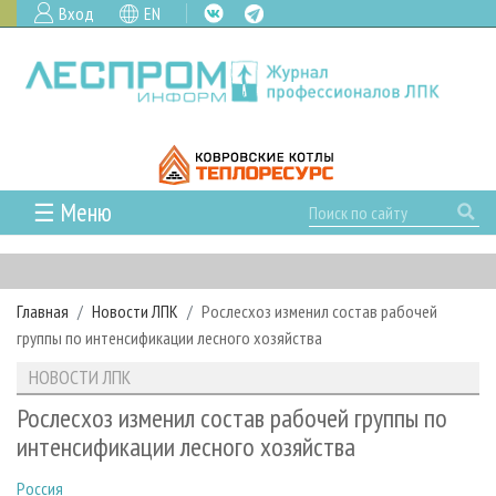
Вход
EN
☰ Меню
ГЛАВНАЯ
РУБРИКИ И ТЕМЫ
Главная
Новости ЛПК
Рослесхоз изменил состав рабочей
РУБРИКИ ЖУРНАЛА
НОВОСТИ
группы по интенсификации лесного хозяйства
ЛЕСНОЕ ХОЗЯЙСТВО
КАЛЕНДАРЬ СОБЫТИЙ
ПРОЕКТЫ ЛПИ
НОВОСТИ ЛПК
ЛЕСОЗАГОТОВКА
НОВОСТИ ЛПК
АНАЛИТИКА
АРХИВ
Рослесхоз изменил состав рабочей группы по
ЛЕСОПИЛЕНИЕ
НОВОСТИ ЖУРНАЛА
ПРЕДПРИЯТИЯ ЛПК
АРХИВ ЖУРНАЛОВ
интенсификации лесного хозяйства
О ЖУРНАЛЕ
ДЕРЕВООБРАБОТКА
НОВОСТИ КОМПАНИЙ
ЛЕСНЫЕ РЕГИОНЫ РОССИИ
СТАТЬИ
ПОДПИСКА
РЕКЛАМОДАТЕЛЯМ
Россия