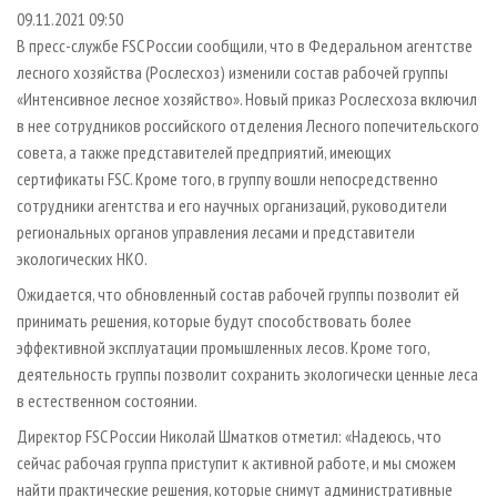
СУШКА ДРЕВЕСИНЫ
ПЕРСОНЫ
КОНТАКТЫ
РЕКЛАМА
09.11.2021 09:50
В пресс-службе FSC России сообщили, что в Федеральном агентстве
ПРОИЗВОДСТВО ДРЕВЕСНЫХ ПЛИТ
МОБИЛЬНЫЕ ВЫСТАВКИ
РЕКЛАМА НА САЙТЕ
лесного хозяйства (Рослесхоз) изменили состав рабочей группы
ДЕРЕВЯННОЕ ДОМОСТРОЕНИЕ
ОФИЦИАЛЬНЫЕ ДЕЛЕГАЦИИ
«Интенсивное лесное хозяйство». Новый приказ Рослесхоза включил
ПРОИЗВОДСТВО МЕБЕЛИ
в нее сотрудников российского отделения Лесного попечительского
ПРИОРИТЕТНЫЕ ИНВЕСТПРОЕКТЫ
совета, а также представителей предприятий, имеющих
БИОЭНЕРГЕТИКА
RUSSIAN FORESTRY REVIEW
сертификаты FSC. Кроме того, в группу вошли непосредственно
ЦБП
ГАЗЕТА ЛЕСПРОМФОРУМ
сотрудники агентства и его научных организаций, руководители
региональных органов управления лесами и представители
ИНСТРУМЕНТ И МАТЕРИАЛЫ
БИБЛИОТЕКА СПЕЦИАЛИСТА
экологических НКО.
Ожидается, что обновленный состав рабочей группы позволит ей
принимать решения, которые будут способствовать более
эффективной эксплуатации промышленных лесов. Кроме того,
деятельность группы позволит сохранить экологически ценные леса
в естественном состоянии.
Директор FSC России Николай Шматков отметил: «Надеюсь, что
сейчас рабочая группа приступит к активной работе, и мы сможем
найти практические решения, которые снимут административные