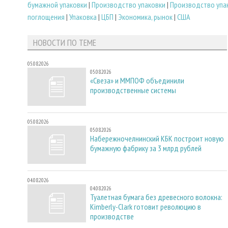
бумажной упаковки
|
Производство упаковки
|
Производство упа
поглощения
|
Упаковка
|
ЦБП
|
Экономика, рынок
|
США
НОВОСТИ ПО ТЕМЕ
05.08.2026
05.08.2026
«Свеза» и ММПОФ объединили
производственные системы
05.08.2026
05.08.2026
Набережночелнинский КБК построит новую
бумажную фабрику за 3 млрд рублей
04.08.2026
04.08.2026
Туалетная бумага без древесного волокна:
Kimberly-Clark готовит революцию в
производстве