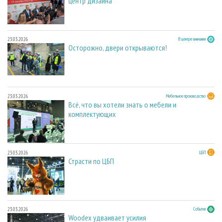
центр дизайна
23.03.2026
В центре внимания
Осторожно, двери открываются!
23.03.2026
Мебельное производство
Всё, что вы хотели знать о мебели и
комплектующих
23.03.2026
ЦБП
Страсти по ЦБП
23.03.2026
События
Woodex удваивает усилия