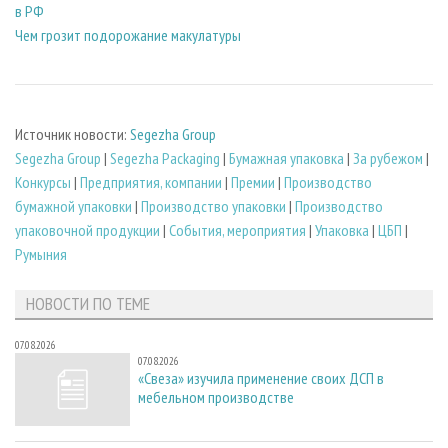
в РФ
Чем грозит подорожание макулатуры
Источник новости:
Segezha Group
Segezha Group
|
Segezha Packaging
|
Бумажная упаковка
|
За рубежом
|
Конкурсы
|
Предприятия, компании
|
Премии
|
Производство
бумажной упаковки
|
Производство упаковки
|
Производство
упаковочной продукции
|
События, мероприятия
|
Упаковка
|
ЦБП
|
Румыния
НОВОСТИ ПО ТЕМЕ
07.08.2026
07.08.2026
«Свеза» изучила применение своих ДСП в
мебельном производстве