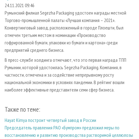
СУШКА ДРЕВЕСИНЫ
ПЕРСОНЫ
КОНТАКТЫ
РЕКЛАМА
24.11.2021 09:46
Румынский филиал Segezha Packaging удостоен награды местной
ПРОИЗВОДСТВО ДРЕВЕСНЫХ ПЛИТ
МОБИЛЬНЫЕ ВЫСТАВКИ
РЕКЛАМА НА САЙТЕ
Торгово-промышленной палаты «Лучшая компания – 2021».
ДЕРЕВЯННОЕ ДОМОСТРОЕНИЕ
ОФИЦИАЛЬНЫЕ ДЕЛЕГАЦИИ
Конвертинговый завод, расположенный в городе Плоешти, был
ПРОИЗВОДСТВО МЕБЕЛИ
отмечен третьим местом в номинации «Производство
ПРИОРИТЕТНЫЕ ИНВЕСТПРОЕКТЫ
гофрированной бумаги, упаковки из бумаги и картона» среди
БИОЭНЕРГЕТИКА
RUSSIAN FORESTRY REVIEW
предприятий среднего бизнеса.
ЦБП
ГАЗЕТА ЛЕСПРОМФОРУМ
В пресс-службе холдинга отмечают, что это первая награда ТПП
ИНСТРУМЕНТ И МАТЕРИАЛЫ
БИБЛИОТЕКА СПЕЦИАЛИСТА
Румынии, которой удостоилась Segezha Packaging. Компания, в
частности, отмечена и за содействие непрерывному росту
национальной экономики в условиях пандемии. В рейтинг вошли
наиболее эффективные представители семи сфер бизнеса.
Также по теме:
Hayat Kimya построит четвертый завод в России
Председатель правления РАО «Бумпром» предложил меры по
восстановлению и развитию производства растворимой целлюлозы