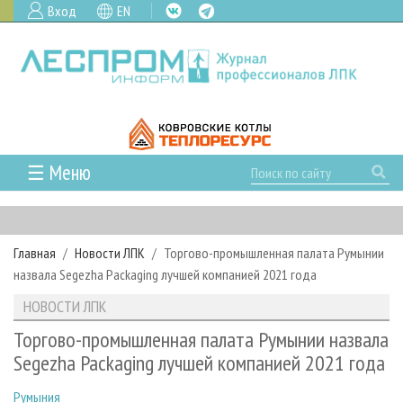
Вход
EN
☰ Меню
ГЛАВНАЯ
РУБРИКИ И ТЕМЫ
Главная
Новости ЛПК
Торгово-промышленная палата Румынии
РУБРИКИ ЖУРНАЛА
НОВОСТИ
назвала Segezha Packaging лучшей компанией 2021 года
ЛЕСНОЕ ХОЗЯЙСТВО
КАЛЕНДАРЬ СОБЫТИЙ
ПРОЕКТЫ ЛПИ
НОВОСТИ ЛПК
ЛЕСОЗАГОТОВКА
НОВОСТИ ЛПК
АНАЛИТИКА
АРХИВ
Торгово-промышленная палата Румынии назвала
ЛЕСОПИЛЕНИЕ
НОВОСТИ ЖУРНАЛА
ПРЕДПРИЯТИЯ ЛПК
АРХИВ ЖУРНАЛОВ
Segezha Packaging лучшей компанией 2021 года
О ЖУРНАЛЕ
ДЕРЕВООБРАБОТКА
НОВОСТИ КОМПАНИЙ
ЛЕСНЫЕ РЕГИОНЫ РОССИИ
СТАТЬИ
ПОДПИСКА
РЕКЛАМОДАТЕЛЯМ
Румыния