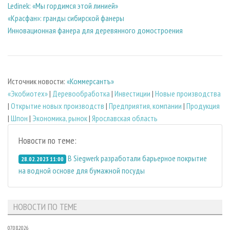
Ledinek: «Мы гордимся этой линией»
«Красфан»: гранды сибирской фанеры
Инновационная фанера для деревянного домостроения
Источник новости:
«Коммерсантъ»
«Экобиотех»
|
Деревообработка
|
Инвестиции
|
Новые производства
|
Открытие новых производств
|
Предприятия, компании
|
Продукция
|
Шпон
|
Экономика, рынок
|
Ярославская область
Новости по теме:
В Siegwerk разработали барьерное покрытие
28.02.2023 11:00
на водной основе для бумажной посуды
НОВОСТИ ПО ТЕМЕ
07.08.2026