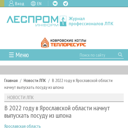
Вход
EN
☰ Меню
ГЛАВНАЯ
РУБРИКИ И ТЕМЫ
Главная
Новости ЛПК
В 2022 году в Ярославской области
РУБРИКИ ЖУРНАЛА
НОВОСТИ
начнут выпускать посуду из шпона
ЛЕСНОЕ ХОЗЯЙСТВО
КАЛЕНДАРЬ СОБЫТИЙ
ПРОЕКТЫ ЛПИ
НОВОСТИ ЛПК
ЛЕСОЗАГОТОВКА
НОВОСТИ ЛПК
АНАЛИТИКА
АРХИВ
В 2022 году в Ярославской области начнут
ЛЕСОПИЛЕНИЕ
НОВОСТИ ЖУРНАЛА
ПРЕДПРИЯТИЯ ЛПК
АРХИВ ЖУРНАЛОВ
выпускать посуду из шпона
О ЖУРНАЛЕ
ДЕРЕВООБРАБОТКА
НОВОСТИ КОМПАНИЙ
ЛЕСНЫЕ РЕГИОНЫ РОССИИ
СТАТЬИ
ПОДПИСКА
РЕКЛАМОДАТЕЛЯМ
Ярославская область