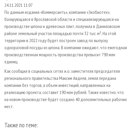
СУШКА ДРЕВЕСИНЫ
ПЕРСОНЫ
КОНТАКТЫ
РЕКЛАМА
24.11.2021 11:07
По данным издания «Коммерсантъ», компания «Экобиотех»,
ПРОИЗВОДСТВО ДРЕВЕСНЫХ ПЛИТ
МОБИЛЬНЫЕ ВЫСТАВКИ
РЕКЛАМА НА САЙТЕ
базирующаяся в Ярославской области и специализирующаяся на
ДЕРЕВЯННОЕ ДОМОСТРОЕНИЕ
ОФИЦИАЛЬНЫЕ ДЕЛЕГАЦИИ
производстве шпона и древесных плит, получила в Даниловском
ПРОИЗВОДСТВО МЕБЕЛИ
районе земельный участок площадью почти 32 тыс. м². На этой
ПРИОРИТЕТНЫЕ ИНВЕСТПРОЕКТЫ
территории в 2022 году будет построен завод по выпуску
БИОЭНЕРГЕТИКА
RUSSIAN FORESTRY REVIEW
одноразовой посуды из шпона. В компании ожидают, что ежегодная
ЦБП
ГАЗЕТА ЛЕСПРОМФОРУМ
производственная мощность производства превысит 790 млн
единиц.
ИНСТРУМЕНТ И МАТЕРИАЛЫ
БИБЛИОТЕКА СПЕЦИАЛИСТА
Как сообщил в социальных сетях и.о. заместителя председателя
регионального правительства Максим Авдеев, земля передана
компании без торгов, а объем инвестиций, направленных на
реализацию проекта, составит 190 млн рублей. Также известно, что
на новом производстве будет создано 40 дополнительных рабочих
мест.
Также по теме: