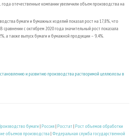
21 года отечественные компании увеличили объем производства на
водства бумаги и бумажных изделий показал рост на 17,8%, что
В сравнении с октябрем 2020 года значительный рост показала
, а также выпуск бумаги и бумажной продукции – 9,4%.
сстановлению и развитию производства растворимой целлюлозы в
Производство бумаги
|
Россия
|
Росстат
|
Рост объемов обработки
ние объемов производства
|
Федеральная служба государственной