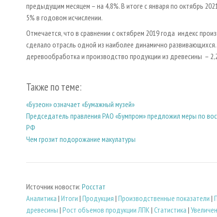
предыдущим месяцем – на 4,8%. В итоге с января по октябрь 20
5% в годовом исчислении.
Отмечается, что в сравнении с октябрем 2019 года индекс произ
сделало отрасль одной из наиболее динамично развивающихся. 
деревообработка и производство продукции из древесины – 2,2%
Также по теме:
«Бузеон» означает «Бумажный музей»
Председатель правления РАО «Бумпром» предложил меры по во
РФ
Чем грозит подорожание макулатуры
Источник новости:
Росстат
Аналитика
|
Итоги
|
Продукция
|
Производственные показатели
|
древесины
|
Рост объемов продукции ЛПК
|
Статистика
|
Увеличе