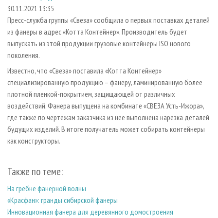
СУШКА ДРЕВЕСИНЫ
ПЕРСОНЫ
КОНТАКТЫ
РЕКЛАМА
30.11.2021 13:35
Пресс-служба группы «Свеза» сообщила о первых поставках деталей
ПРОИЗВОДСТВО ДРЕВЕСНЫХ ПЛИТ
МОБИЛЬНЫЕ ВЫСТАВКИ
РЕКЛАМА НА САЙТЕ
из фанеры в адрес «Котта Контейнер». Производитель будет
ДЕРЕВЯННОЕ ДОМОСТРОЕНИЕ
ОФИЦИАЛЬНЫЕ ДЕЛЕГАЦИИ
выпускать из этой продукции грузовые контейнеры ISO нового
ПРОИЗВОДСТВО МЕБЕЛИ
поколения.
ПРИОРИТЕТНЫЕ ИНВЕСТПРОЕКТЫ
БИОЭНЕРГЕТИКА
Известно, что «Свеза» поставила «Котта Контейнер»
RUSSIAN FORESTRY REVIEW
специализированную продукцию – фанеру, ламинированную более
ЦБП
ГАЗЕТА ЛЕСПРОМФОРУМ
плотной пленкой-покрытием, защищающей от различных
ИНСТРУМЕНТ И МАТЕРИАЛЫ
БИБЛИОТЕКА СПЕЦИАЛИСТА
воздействий. Фанера выпущена на комбинате «СВЕЗА Усть-Ижора»,
где также по чертежам заказчика из нее выполнена нарезка деталей
будущих изделий. В итоге получатель может собирать контейнеры
как конструкторы.
Также по теме:
На гребне фанерной волны
«Красфан»: гранды сибирской фанеры
Инновационная фанера для деревянного домостроения