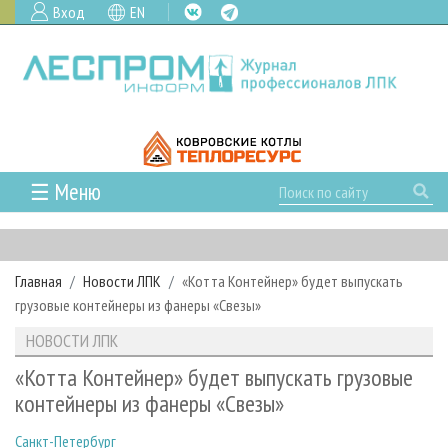
Вход
EN
☰ Меню
ГЛАВНАЯ
РУБРИКИ И ТЕМЫ
Главная
Новости ЛПК
«Котта Контейнер» будет выпускать
РУБРИКИ ЖУРНАЛА
НОВОСТИ
грузовые контейнеры из фанеры «Свезы»
ЛЕСНОЕ ХОЗЯЙСТВО
КАЛЕНДАРЬ СОБЫТИЙ
ПРОЕКТЫ ЛПИ
НОВОСТИ ЛПК
ЛЕСОЗАГОТОВКА
НОВОСТИ ЛПК
АНАЛИТИКА
АРХИВ
«Котта Контейнер» будет выпускать грузовые
ЛЕСОПИЛЕНИЕ
НОВОСТИ ЖУРНАЛА
ПРЕДПРИЯТИЯ ЛПК
АРХИВ ЖУРНАЛОВ
контейнеры из фанеры «Свезы»
О ЖУРНАЛЕ
ДЕРЕВООБРАБОТКА
НОВОСТИ КОМПАНИЙ
ЛЕСНЫЕ РЕГИОНЫ РОССИИ
СТАТЬИ
ПОДПИСКА
РЕКЛАМОДАТЕЛЯМ
Санкт-Петербург