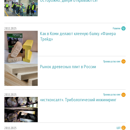
Осторожно, двери открываются!
28.11.2025
Развитие
Как в Коми делают клееную балку. «Фанера
Трейд»
28.11.2025
Производство плит
Рынок древесных плит в России
28.11.2025
Производство плит
«истконсалт». Трибологический инжиниринг
28.11.2025
ЦБП