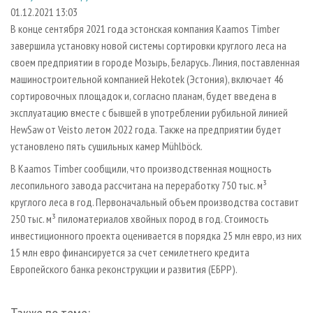
СУШКА ДРЕВЕСИНЫ
ПЕРСОНЫ
КОНТАКТЫ
РЕКЛАМА
01.12.2021 13:03
В конце сентября 2021 года эстонская компания Kaamos Timber
ПРОИЗВОДСТВО ДРЕВЕСНЫХ ПЛИТ
МОБИЛЬНЫЕ ВЫСТАВКИ
РЕКЛАМА НА САЙТЕ
завершила установку новой системы сортировки круглого леса на
ДЕРЕВЯННОЕ ДОМОСТРОЕНИЕ
ОФИЦИАЛЬНЫЕ ДЕЛЕГАЦИИ
своем предприятии в городе Мозырь, Беларусь. Линия, поставленная
ПРОИЗВОДСТВО МЕБЕЛИ
машиностроительной компанией Hekotek (Эстония), включает 46
ПРИОРИТЕТНЫЕ ИНВЕСТПРОЕКТЫ
сортировочных площадок и, согласно планам, будет введена в
БИОЭНЕРГЕТИКА
RUSSIAN FORESTRY REVIEW
эксплуатацию вместе с бывшей в употреблении рубильной линией
ЦБП
ГАЗЕТА ЛЕСПРОМФОРУМ
HewSaw от Veisto летом 2022 года. Также на предприятии будет
установлено пять сушильных камер Mühlböck.
ИНСТРУМЕНТ И МАТЕРИАЛЫ
БИБЛИОТЕКА СПЕЦИАЛИСТА
В Kaamos Timber сообщили, что производственная мощность
лесопильного завода рассчитана на переработку 750 тыс. м³
круглого леса в год. Первоначальный объем производства составит
250 тыс. м³ пиломатериалов хвойных пород в год. Стоимость
инвестиционного проекта оценивается в порядка 25 млн евро, из них
15 млн евро финансируется за счет семилетнего кредита
Европейского банка реконструкции и развития (ЕБРР).