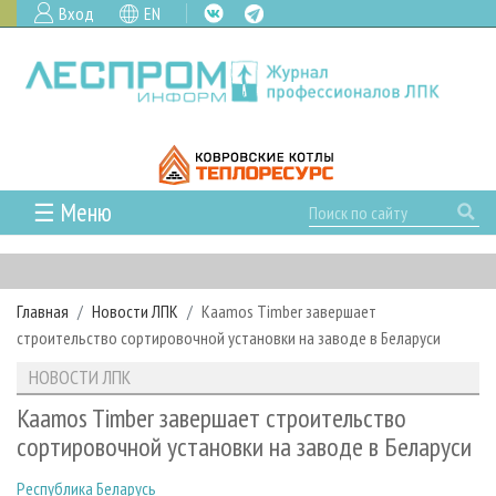
Вход
EN
☰ Меню
ГЛАВНАЯ
РУБРИКИ И ТЕМЫ
Главная
Новости ЛПК
Kaamos Timber завершает
РУБРИКИ ЖУРНАЛА
НОВОСТИ
строительство сортировочной установки на заводе в Беларуси
ЛЕСНОЕ ХОЗЯЙСТВО
КАЛЕНДАРЬ СОБЫТИЙ
ПРОЕКТЫ ЛПИ
НОВОСТИ ЛПК
ЛЕСОЗАГОТОВКА
НОВОСТИ ЛПК
АНАЛИТИКА
АРХИВ
Kaamos Timber завершает строительство
ЛЕСОПИЛЕНИЕ
НОВОСТИ ЖУРНАЛА
ПРЕДПРИЯТИЯ ЛПК
АРХИВ ЖУРНАЛОВ
сортировочной установки на заводе в Беларуси
О ЖУРНАЛЕ
ДЕРЕВООБРАБОТКА
НОВОСТИ КОМПАНИЙ
ЛЕСНЫЕ РЕГИОНЫ РОССИИ
СТАТЬИ
ПОДПИСКА
РЕКЛАМОДАТЕЛЯМ
Республика Беларусь