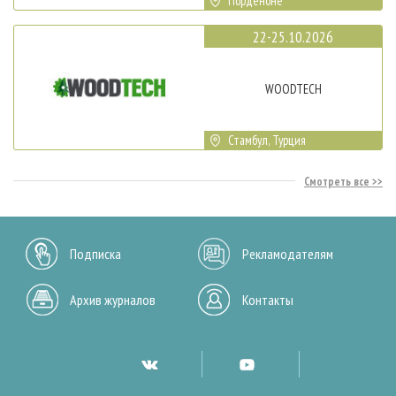
Порденоне
22-25.10.2026
WOODTECH
Стамбул, Турция
Смотреть все
Подписка
Рекламодателям
Архив журналов
Контакты