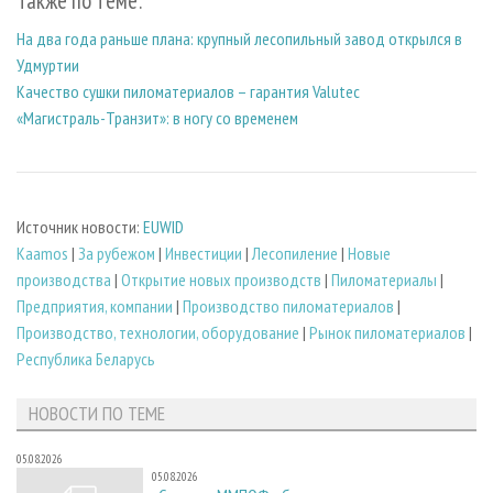
Также по теме:
На два года раньше плана: крупный лесопильный завод открылся в
Удмуртии
Качество сушки пиломатериалов – гарантия Valutec
«Магистраль-Транзит»: в ногу со временем
Источник новости:
EUWID
Kaamos
|
За рубежом
|
Инвестиции
|
Лесопиление
|
Новые
производства
|
Открытие новых производств
|
Пиломатериалы
|
Предприятия, компании
|
Производство пиломатериалов
|
Производство, технологии, оборудование
|
Рынок пиломатериалов
|
Республика Беларусь
НОВОСТИ ПО ТЕМЕ
05.08.2026
05.08.2026