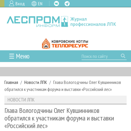
Вход
EN
☰ Меню
ГЛАВНАЯ
РУБРИКИ И ТЕМЫ
Главная
Новости ЛПК
Глава Вологодчины Олег Кувшинников
РУБРИКИ ЖУРНАЛА
НОВОСТИ
обратился к участникам форума и выставки «Российский лес»
ЛЕСНОЕ ХОЗЯЙСТВО
КАЛЕНДАРЬ СОБЫТИЙ
ПРОЕКТЫ ЛПИ
НОВОСТИ ЛПК
ЛЕСОЗАГОТОВКА
НОВОСТИ ЛПК
АНАЛИТИКА
АРХИВ
Глава Вологодчины Олег Кувшинников
ЛЕСОПИЛЕНИЕ
НОВОСТИ ЖУРНАЛА
ПРЕДПРИЯТИЯ ЛПК
АРХИВ ЖУРНАЛОВ
обратился к участникам форума и выставки
О ЖУРНАЛЕ
«Российский лес»
ДЕРЕВООБРАБОТКА
НОВОСТИ КОМПАНИЙ
ЛЕСНЫЕ РЕГИОНЫ РОССИИ
СТАТЬИ
ПОДПИСКА
РЕКЛАМОДАТЕЛЯМ