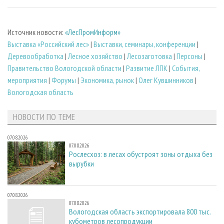
Источник новости:
«ЛесПромИнформ»
Выставка «Российский лес»
|
Выставки, семинары, конференции
|
Деревообработка
|
Лесное хозяйство
|
Лесозаготовка
|
Персоны
|
Правительство Вологодской области
|
Развитие ЛПК
|
События,
мероприятия
|
Форумы
|
Экономика, рынок
|
Олег Кувшинников
|
Вологодская область
НОВОСТИ ПО ТЕМЕ
07.08.2026
07.08.2026
Рослесхоз: в лесах обустроят зоны отдыха без
вырубки
07.08.2026
07.08.2026
Вологодская область экспортировала 800 тыс.
кубометров лесопродукции