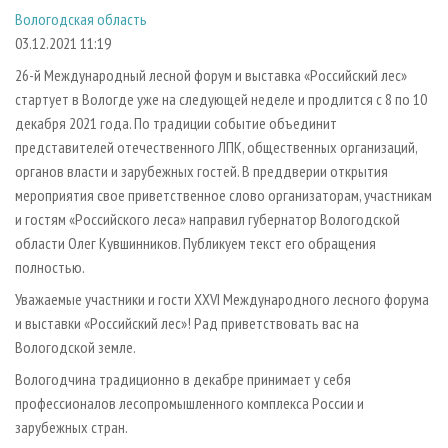
СУШКА ДРЕВЕСИНЫ
ПЕРСОНЫ
КОНТАКТЫ
РЕКЛАМА
Вологодская область
03.12.2021 11:19
ПРОИЗВОДСТВО ДРЕВЕСНЫХ ПЛИТ
МОБИЛЬНЫЕ ВЫСТАВКИ
РЕКЛАМА НА САЙТЕ
26-й Международный лесной форум и выставка «Российский лес»
ДЕРЕВЯННОЕ ДОМОСТРОЕНИЕ
ОФИЦИАЛЬНЫЕ ДЕЛЕГАЦИИ
стартует в Вологде уже на следующей неделе и продлится с 8 по 10
ПРОИЗВОДСТВО МЕБЕЛИ
ПРИОРИТЕТНЫЕ ИНВЕСТПРОЕКТЫ
декабря 2021 года. По традиции событие объединит
БИОЭНЕРГЕТИКА
RUSSIAN FORESTRY REVIEW
представителей отечественного ЛПК, общественных организаций,
органов власти и зарубежных гостей. В преддверии открытия
ЦБП
ГАЗЕТА ЛЕСПРОМФОРУМ
мероприятия свое приветственное слово организаторам, участникам
ИНСТРУМЕНТ И МАТЕРИАЛЫ
БИБЛИОТЕКА СПЕЦИАЛИСТА
и гостям «Российского леса» направил губернатор Вологодской
области Олег Кувшинников. Публикуем текст его обращения
полностью.
Уважаемые участники и гости ХХVI Международного лесного форума
и выставки «Российский лес»! Рад приветствовать вас на
Вологодской земле.
Вологодчина традиционно в декабре принимает у себя
профессионалов лесопромышленного комплекса России и
зарубежных стран.