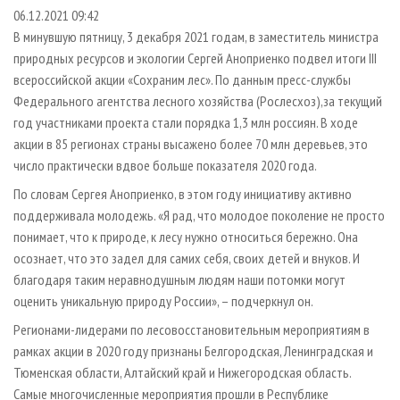
СУШКА ДРЕВЕСИНЫ
ПЕРСОНЫ
КОНТАКТЫ
РЕКЛАМА
06.12.2021 09:42
В минувшую пятницу, 3 декабря 2021 годам, в заместитель министра
ПРОИЗВОДСТВО ДРЕВЕСНЫХ ПЛИТ
МОБИЛЬНЫЕ ВЫСТАВКИ
РЕКЛАМА НА САЙТЕ
природных ресурсов и экологии Сергей Аноприенко подвел итоги III
ДЕРЕВЯННОЕ ДОМОСТРОЕНИЕ
ОФИЦИАЛЬНЫЕ ДЕЛЕГАЦИИ
всероссийской акции «Сохраним лес». По данным пресс-службы
ПРОИЗВОДСТВО МЕБЕЛИ
Федерального агентства лесного хозяйства (Рослесхоз),за текущий
ПРИОРИТЕТНЫЕ ИНВЕСТПРОЕКТЫ
год участниками проекта стали порядка 1,3 млн россиян. В ходе
БИОЭНЕРГЕТИКА
RUSSIAN FORESTRY REVIEW
акции в 85 регионах страны высажено более 70 млн деревьев, это
ЦБП
ГАЗЕТА ЛЕСПРОМФОРУМ
число практически вдвое больше показателя 2020 года.
ИНСТРУМЕНТ И МАТЕРИАЛЫ
БИБЛИОТЕКА СПЕЦИАЛИСТА
По словам Сергея Аноприенко, в этом году инициативу активно
поддерживала молодежь. «Я рад, что молодое поколение не просто
понимает, что к природе, к лесу нужно относиться бережно. Она
осознает, что это задел для самих себя, своих детей и внуков. И
благодаря таким неравнодушным людям наши потомки могут
оценить уникальную природу России», – подчеркнул он.
Регионами-лидерами по лесовосстановительным мероприятиям в
рамках акции в 2020 году признаны Белгородская, Ленинградская и
Тюменская области, Алтайский край и Нижегородская область.
Самые многочисленные мероприятия прошли в Республике