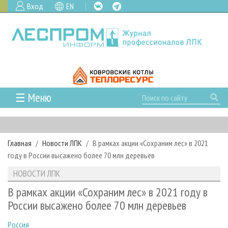
Вход
EN
☰ Меню
ГЛАВНАЯ
РУБРИКИ И ТЕМЫ
Главная
Новости ЛПК
В рамках акции «Сохраним лес» в 2021
РУБРИКИ ЖУРНАЛА
НОВОСТИ
году в России высажено более 70 млн деревьев
ЛЕСНОЕ ХОЗЯЙСТВО
КАЛЕНДАРЬ СОБЫТИЙ
ПРОЕКТЫ ЛПИ
НОВОСТИ ЛПК
ЛЕСОЗАГОТОВКА
НОВОСТИ ЛПК
АНАЛИТИКА
АРХИВ
В рамках акции «Сохраним лес» в 2021 году в
ЛЕСОПИЛЕНИЕ
НОВОСТИ ЖУРНАЛА
ПРЕДПРИЯТИЯ ЛПК
АРХИВ ЖУРНАЛОВ
России высажено более 70 млн деревьев
О ЖУРНАЛЕ
ДЕРЕВООБРАБОТКА
НОВОСТИ КОМПАНИЙ
ЛЕСНЫЕ РЕГИОНЫ РОССИИ
СТАТЬИ
ПОДПИСКА
РЕКЛАМОДАТЕЛЯМ
Россия