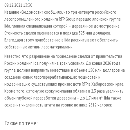
СУШКА ДРЕВЕСИНЫ
ПЕРСОНЫ
КОНТАКТЫ
РЕКЛАМА
09.12.2021 13:30
Издание «Ведомости» сообщило, что три четверти российского
ПРОИЗВОДСТВО ДРЕВЕСНЫХ ПЛИТ
МОБИЛЬНЫЕ ВЫСТАВКИ
РЕКЛАМА НА САЙТЕ
лесопромышленного холдинга RFP Group перешло японской группе
ДЕРЕВЯННОЕ ДОМОСТРОЕНИЕ
ОФИЦИАЛЬНЫЕ ДЕЛЕГАЦИИ
Iida, главная специализация которой – деревянное домостроение.
ПРОИЗВОДСТВО МЕБЕЛИ
Стоимость сделки оценивается в порядка 525 млн долларов.
ПРИОРИТЕТНЫЕ ИНВЕСТПРОЕКТЫ
Благодаря этому приобретению в Iida рассчитывают обеспечить
БИОЭНЕРГЕТИКА
RUSSIAN FORESTRY REVIEW
собственные активы лесоматериалами.
ЦБП
ГАЗЕТА ЛЕСПРОМФОРУМ
Известно, что разрешение на проведение сделки от правительства
ИНСТРУМЕНТ И МАТЕРИАЛЫ
БИБЛИОТЕКА СПЕЦИАЛИСТА
России холдинг Iida получил на трех условиях. До конца 2026 года
группа должна направить инвестиции в объеме 150 млн долларов на
создание новых лесоперерабатывающих мощностей и
модернизацию существующих производств RFP в Хабаровском крае.
Кроме того, к этому же сроку компания обязана в 2,3 раза увеличить
объем глубокой переработки древесины – до 1,7 млн м³. Iida также
сохранит численность штата на уровне не ниже 2612 человек.
Также по теме: