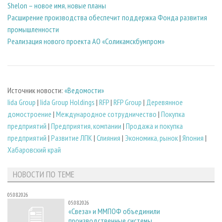
Shelon – новое имя, новые планы
Расширение производства обеспечит поддержка Фонда развития
промышленности
Реализация нового проекта АО «Соликамскбумпром»
Источник новости:
«Ведомости»
Iida Group
|
Iida Group Holdings
|
RFP
|
RFP Group
|
Деревянное
домостроение
|
Международное сотрудничество
|
Покупка
предприятий
|
Предприятия, компании
|
Продажа и покупка
предприятий
|
Развитие ЛПК
|
Слияния
|
Экономика, рынок
|
Япония
|
Хабаровский край
НОВОСТИ ПО ТЕМЕ
05.08.2026
05.08.2026
«Свеза» и ММПОФ объединили
производственные системы