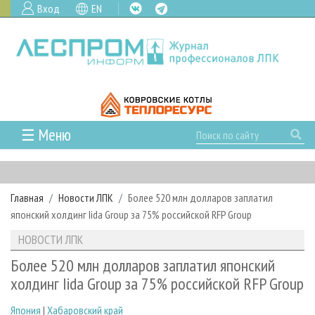
Вход
EN
☰ Меню
ГЛАВНАЯ
РУБРИКИ И ТЕМЫ
Главная
Новости ЛПК
Более 520 млн долларов заплатил
РУБРИКИ ЖУРНАЛА
НОВОСТИ
японский холдинг Iida Group за 75% российской RFP Group
ЛЕСНОЕ ХОЗЯЙСТВО
КАЛЕНДАРЬ СОБЫТИЙ
ПРОЕКТЫ ЛПИ
НОВОСТИ ЛПК
ЛЕСОЗАГОТОВКА
НОВОСТИ ЛПК
АНАЛИТИКА
АРХИВ
Более 520 млн долларов заплатил японский
ЛЕСОПИЛЕНИЕ
НОВОСТИ ЖУРНАЛА
ПРЕДПРИЯТИЯ ЛПК
АРХИВ ЖУРНАЛОВ
холдинг Iida Group за 75% российской RFP Group
О ЖУРНАЛЕ
ДЕРЕВООБРАБОТКА
НОВОСТИ КОМПАНИЙ
ЛЕСНЫЕ РЕГИОНЫ РОССИИ
СТАТЬИ
ПОДПИСКА
РЕКЛАМОДАТЕЛЯМ
Япония
|
Хабаровский край