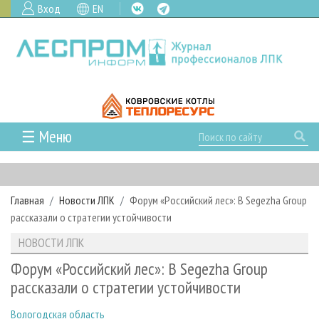
Вход
EN
☰ Меню
ГЛАВНАЯ
РУБРИКИ И ТЕМЫ
Главная
Новости ЛПК
Форум «Российский лес»: В Segezha Group
РУБРИКИ ЖУРНАЛА
НОВОСТИ
рассказали о стратегии устойчивости
ЛЕСНОЕ ХОЗЯЙСТВО
КАЛЕНДАРЬ СОБЫТИЙ
ПРОЕКТЫ ЛПИ
НОВОСТИ ЛПК
ЛЕСОЗАГОТОВКА
НОВОСТИ ЛПК
АНАЛИТИКА
АРХИВ
Форум «Российский лес»: В Segezha Group
ЛЕСОПИЛЕНИЕ
НОВОСТИ ЖУРНАЛА
ПРЕДПРИЯТИЯ ЛПК
АРХИВ ЖУРНАЛОВ
рассказали о стратегии устойчивости
О ЖУРНАЛЕ
ДЕРЕВООБРАБОТКА
НОВОСТИ КОМПАНИЙ
ЛЕСНЫЕ РЕГИОНЫ РОССИИ
СТАТЬИ
ПОДПИСКА
РЕКЛАМОДАТЕЛЯМ
Вологодская область