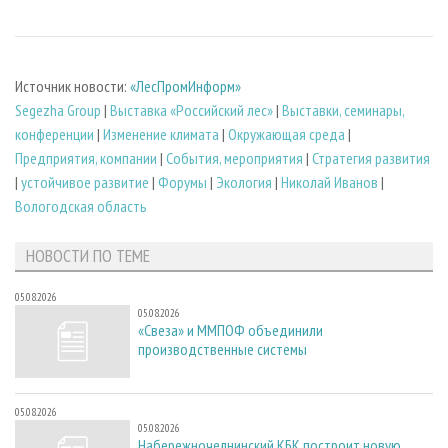
Источник новости:
«ЛесПромИнформ»
Segezha Group
|
Выставка «Российский лес»
|
Выставки, семинары,
конференции
|
Изменение климата
|
Окружающая среда
|
Предприятия, компании
|
События, мероприятия
|
Стратегия развития
|
устойчивое развитие
|
Форумы
|
Экология
|
Николай Иванов
|
Вологодская область
НОВОСТИ ПО ТЕМЕ
05.08.2026
05.08.2026
«Свеза» и ММПОФ объединили
производственные системы
05.08.2026
05.08.2026
Набережночелнинский КБК построит новую