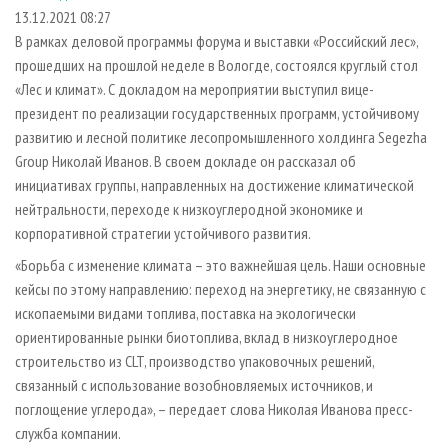
СУШКА ДРЕВЕСИНЫ
ПЕРСОНЫ
КОНТАКТЫ
РЕКЛАМА
13.12.2021 08:27
В рамках деловой программы форума и выставки «Российский лес»,
ПРОИЗВОДСТВО ДРЕВЕСНЫХ ПЛИТ
МОБИЛЬНЫЕ ВЫСТАВКИ
РЕКЛАМА НА САЙТЕ
прошедших на прошлой неделе в Вологде, состоялся круглый стол
ДЕРЕВЯННОЕ ДОМОСТРОЕНИЕ
ОФИЦИАЛЬНЫЕ ДЕЛЕГАЦИИ
«Лес и климат». С докладом на мероприятии выступил вице-
ПРОИЗВОДСТВО МЕБЕЛИ
президент по реализации государственных программ, устойчивому
ПРИОРИТЕТНЫЕ ИНВЕСТПРОЕКТЫ
развитию и лесной политике лесопромышленного холдинга Segezha
БИОЭНЕРГЕТИКА
RUSSIAN FORESTRY REVIEW
Group Николай Иванов. В своем докладе он рассказал об
ЦБП
ГАЗЕТА ЛЕСПРОМФОРУМ
инициативах группы, направленных на достижение климатической
нейтральности, переходе к низкоуглеродной экономике и
ИНСТРУМЕНТ И МАТЕРИАЛЫ
БИБЛИОТЕКА СПЕЦИАЛИСТА
корпоративной стратегии устойчивого развития.
«Борьба с изменение климата – это важнейшая цель. Наши основные
кейсы по этому направлению: переход на энергетику, не связанную с
ископаемыми видами топлива, поставка на экологически
ориентированные рынки биотоплива, вклад в низкоуглеродное
строительство из CLT, производство упаковочных решений,
связанный с использование возобновляемых источников, и
поглощение углерода», – передает слова Николая Иванова пресс-
служба компании.