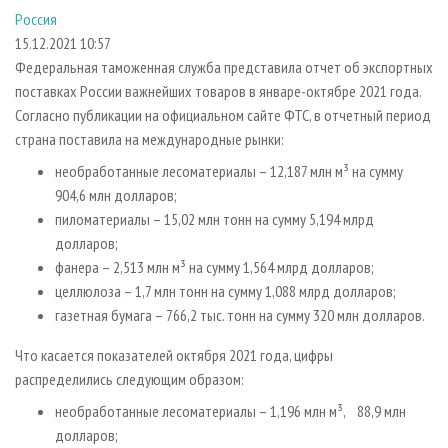
СУШКА ДРЕВЕСИНЫ
ПЕРСОНЫ
КОНТАКТЫ
РЕКЛАМА
Россия
15.12.2021 10:57
ПРОИЗВОДСТВО ДРЕВЕСНЫХ ПЛИТ
МОБИЛЬНЫЕ ВЫСТАВКИ
РЕКЛАМА НА САЙТЕ
Федеральная таможенная служба представила отчет об экспортных
ДЕРЕВЯННОЕ ДОМОСТРОЕНИЕ
ОФИЦИАЛЬНЫЕ ДЕЛЕГАЦИИ
поставках России важнейших товаров в январе-октябре 2021 года.
ПРОИЗВОДСТВО МЕБЕЛИ
ПРИОРИТЕТНЫЕ ИНВЕСТПРОЕКТЫ
Согласно публикации на официальном сайте ФТС, в отчетный период
страна поставила на международные рынки:
БИОЭНЕРГЕТИКА
RUSSIAN FORESTRY REVIEW
необработанные лесоматериалы – 12,187 млн м³ на сумму
ЦБП
ГАЗЕТА ЛЕСПРОМФОРУМ
904,6 млн долларов;
ИНСТРУМЕНТ И МАТЕРИАЛЫ
БИБЛИОТЕКА СПЕЦИАЛИСТА
пиломатериалы – 15,02 млн тонн на сумму 5,194 млрд
долларов;
фанера – 2,513 млн м³ на сумму 1,564 млрд долларов;
целлюлоза – 1,7 млн тонн на сумму 1,088 млрд долларов;
газетная бумага – 766,2 тыс. тонн на сумму 320 млн долларов.
Что касается показателей октября 2021 года, цифры
распределились следующим образом:
необработанные лесоматериалы – 1,196 млн м³, 88,9 млн
долларов;