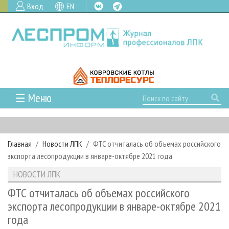
Вход
EN
☰ Меню
ГЛАВНАЯ
РУБРИКИ И ТЕМЫ
Главная
Новости ЛПК
ФТС отчиталась об объемах российского
РУБРИКИ ЖУРНАЛА
НОВОСТИ
экспорта лесопродукции в январе-октябре 2021 года
ЛЕСНОЕ ХОЗЯЙСТВО
КАЛЕНДАРЬ СОБЫТИЙ
ПРОЕКТЫ ЛПИ
НОВОСТИ ЛПК
ЛЕСОЗАГОТОВКА
НОВОСТИ ЛПК
АНАЛИТИКА
АРХИВ
ФТС отчиталась об объемах российского
ЛЕСОПИЛЕНИЕ
НОВОСТИ ЖУРНАЛА
ПРЕДПРИЯТИЯ ЛПК
АРХИВ ЖУРНАЛОВ
экспорта лесопродукции в январе-октябре 2021
О ЖУРНАЛЕ
года
ДЕРЕВООБРАБОТКА
НОВОСТИ КОМПАНИЙ
ЛЕСНЫЕ РЕГИОНЫ РОССИИ
СТАТЬИ
ПОДПИСКА
РЕКЛАМОДАТЕЛЯМ