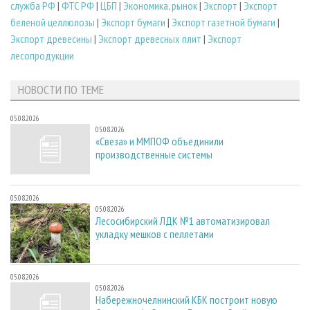
служба РФ
|
ФТС РФ
|
ЦБП
|
Экономика, рынок
|
Экспорт
|
Экспорт
беленой целлюлозы
|
Экспорт бумаги
|
Экспорт газетной бумаги
|
Экспорт древесины
|
Экспорт древесных плит
|
Экспорт
лесопродукции
НОВОСТИ ПО ТЕМЕ
05.08.2026
05.08.2026
«Свеза» и ММПОФ объединили
производственные системы
05.08.2026
05.08.2026
Лесосибирский ЛДК №1 автоматизировал
укладку мешков с пеллетами
05.08.2026
05.08.2026
Набережночелнинский КБК построит новую