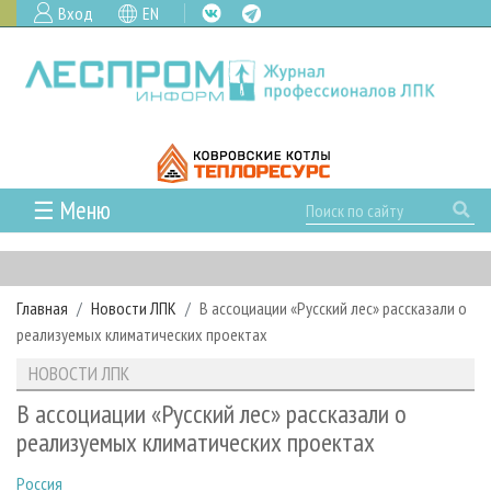
Вход
EN
☰ Меню
ГЛАВНАЯ
РУБРИКИ И ТЕМЫ
Главная
Новости ЛПК
В ассоциации «Русский лес» рассказали о
РУБРИКИ ЖУРНАЛА
НОВОСТИ
реализуемых климатических проектах
ЛЕСНОЕ ХОЗЯЙСТВО
КАЛЕНДАРЬ СОБЫТИЙ
ПРОЕКТЫ ЛПИ
НОВОСТИ ЛПК
ЛЕСОЗАГОТОВКА
НОВОСТИ ЛПК
АНАЛИТИКА
АРХИВ
В ассоциации «Русский лес» рассказали о
ЛЕСОПИЛЕНИЕ
НОВОСТИ ЖУРНАЛА
ПРЕДПРИЯТИЯ ЛПК
АРХИВ ЖУРНАЛОВ
реализуемых климатических проектах
О ЖУРНАЛЕ
ДЕРЕВООБРАБОТКА
НОВОСТИ КОМПАНИЙ
ЛЕСНЫЕ РЕГИОНЫ РОССИИ
СТАТЬИ
ПОДПИСКА
РЕКЛАМОДАТЕЛЯМ
Россия