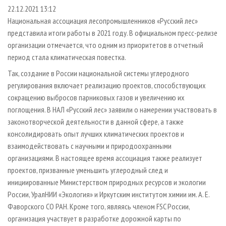
СУШКА ДРЕВЕСИНЫ
ПЕРСОНЫ
КОНТАКТЫ
РЕКЛАМА
22.12.2021 13:12
Национальная ассоциация лесопромышленников «Русский лес»
ПРОИЗВОДСТВО ДРЕВЕСНЫХ ПЛИТ
МОБИЛЬНЫЕ ВЫСТАВКИ
РЕКЛАМА НА САЙТЕ
представила итоги работы в 2021 году. В официальном пресс-релизе
ДЕРЕВЯННОЕ ДОМОСТРОЕНИЕ
ОФИЦИАЛЬНЫЕ ДЕЛЕГАЦИИ
организации отмечается, что одним из приоритетов в отчетный
ПРОИЗВОДСТВО МЕБЕЛИ
период стала климатическая повестка.
ПРИОРИТЕТНЫЕ ИНВЕСТПРОЕКТЫ
БИОЭНЕРГЕТИКА
Так, создание в России национальной системы углеродного
RUSSIAN FORESTRY REVIEW
регулирования включает реализацию проектов, способствующих
ЦБП
ГАЗЕТА ЛЕСПРОМФОРУМ
сокращению выбросов парниковых газов и увеличению их
ИНСТРУМЕНТ И МАТЕРИАЛЫ
БИБЛИОТЕКА СПЕЦИАЛИСТА
поглощения. В НАЛ «Русский лес» заявили о намерении участвовать в
законотворческой деятельности в данной сфере, а также
консолидировать опыт лучших климатических проектов и
взаимодействовать с научными и природоохранными
организациями. В настоящее время ассоциация также реализует
проектов, призванные уменьшить углеродный след и
инициированные Министерством природных ресурсов и экологии
России, УралНИИ «Экология» и Иркутским институтом химии им. А. Е.
Фаворского СО РАН. Кроме того, являясь членом FSC России,
организация участвует в разработке дорожной карты по