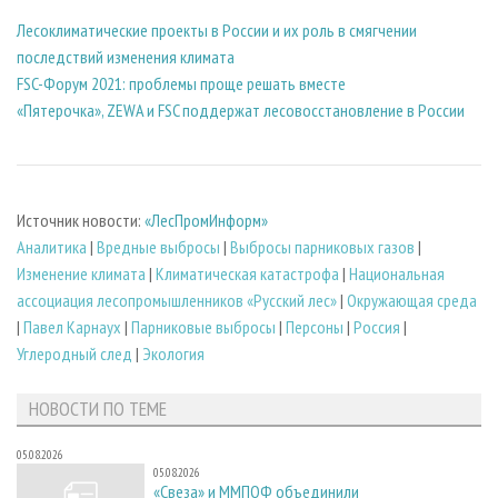
Лесоклиматические проекты в России и их роль в смягчении
последствий изменения климата
FSC-Форум 2021: проблемы проще решать вместе
«Пятерочка», ZEWA и FSC поддержат лесовосстановление в России
Источник новости:
«ЛесПромИнформ»
Аналитика
|
Вредные выбросы
|
Выбросы парниковых газов
|
Изменение климата
|
Климатическая катастрофа
|
Национальная
ассоциация лесопромышленников «Русский лес»
|
Окружающая среда
|
Павел Карнаух
|
Парниковые выбросы
|
Персоны
|
Россия
|
Углеродный след
|
Экология
НОВОСТИ ПО ТЕМЕ
05.08.2026
05.08.2026
«Свеза» и ММПОФ объединили