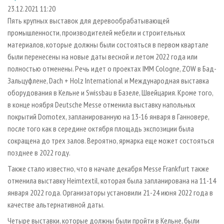
СУШКА ДРЕВЕСИНЫ
ПЕРСОНЫ
КОНТАКТЫ
РЕКЛАМА
23.12.2021 11:20
Пять крупных выставок для деревообрабатывающей
ПРОИЗВОДСТВО ДРЕВЕСНЫХ ПЛИТ
МОБИЛЬНЫЕ ВЫСТАВКИ
РЕКЛАМА НА САЙТЕ
промышленности, производителей мебели и строительных
ДЕРЕВЯННОЕ ДОМОСТРОЕНИЕ
ОФИЦИАЛЬНЫЕ ДЕЛЕГАЦИИ
материалов, которые должны были состояться в первом квартале
ПРОИЗВОДСТВО МЕБЕЛИ
были перенесены на новые даты весной и летом 2022 года или
ПРИОРИТЕТНЫЕ ИНВЕСТПРОЕКТЫ
полностью отменены. Речь идет о проектах IMM Cologne, ZOW в Бад-
БИОЭНЕРГЕТИКА
RUSSIAN FORESTRY REVIEW
Зальцуфлене, Dach + Holz International и Международная выставка
ЦБП
ГАЗЕТА ЛЕСПРОМФОРУМ
оборудования в Кельне и Swissbau в Базеле, Швейцария. Кроме того,
в конце ноября Deutsche Messe отменила выставку напольных
ИНСТРУМЕНТ И МАТЕРИАЛЫ
БИБЛИОТЕКА СПЕЦИАЛИСТА
покрытий Domotex, запланированную на 13-16 января в Ганновере,
после того как в середине октября площадь экспозиции была
сокращена до трех залов. Вероятно, ярмарка еще может состояться
позднее в 2022 году.
Также стало известно, что в начале декабря Messe Frankfurt также
отменила выставку Heimtextil, которая была запланирована на 11-14
января 2022 года. Организаторы установили 21-24 июня 2022 года в
качестве альтернативной даты.
Четыре выставки, которые должны были пройти в Кельне, были