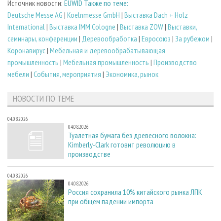
Источник новости:
EUWID Также по теме:
Deutsсhe Messe AG
|
Koelnmesse GmbH
|
Выставка Dach + Holz
International
|
Выставка IMM Cologne
|
Выставка ZOW
|
Выставки,
семинары, конференции
|
Деревообработка
|
Евросоюз
|
За рубежом
|
Коронавирус
|
Мебельная и деревообрабатывающая
промышленность
|
Мебельная промышленность
|
Производство
мебели
|
События, мероприятия
|
Экономика, рынок
НОВОСТИ ПО ТЕМЕ
04.08.2026
04.08.2026
Туалетная бумага без древесного волокна:
Kimberly-Clark готовит революцию в
производстве
04.08.2026
04.08.2026
Россия сохранила 10% китайского рынка ЛПК
при общем падении импорта