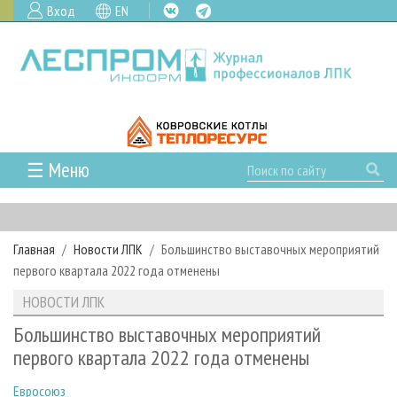
Вход
EN
☰ Меню
ГЛАВНАЯ
РУБРИКИ И ТЕМЫ
Главная
Новости ЛПК
Большинство выставочных мероприятий
РУБРИКИ ЖУРНАЛА
НОВОСТИ
первого квартала 2022 года отменены
ЛЕСНОЕ ХОЗЯЙСТВО
КАЛЕНДАРЬ СОБЫТИЙ
ПРОЕКТЫ ЛПИ
НОВОСТИ ЛПК
ЛЕСОЗАГОТОВКА
НОВОСТИ ЛПК
АНАЛИТИКА
АРХИВ
Большинство выставочных мероприятий
ЛЕСОПИЛЕНИЕ
НОВОСТИ ЖУРНАЛА
ПРЕДПРИЯТИЯ ЛПК
АРХИВ ЖУРНАЛОВ
первого квартала 2022 года отменены
О ЖУРНАЛЕ
ДЕРЕВООБРАБОТКА
НОВОСТИ КОМПАНИЙ
ЛЕСНЫЕ РЕГИОНЫ РОССИИ
СТАТЬИ
ПОДПИСКА
РЕКЛАМОДАТЕЛЯМ
Евросоюз