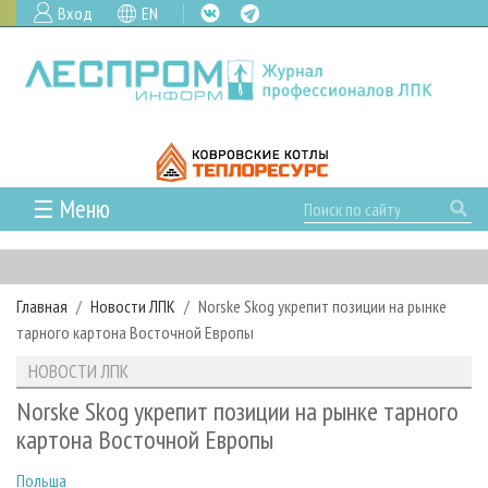
Вход
EN
☰ Меню
ГЛАВНАЯ
РУБРИКИ И ТЕМЫ
Главная
Новости ЛПК
Norske Skog укрепит позиции на рынке
РУБРИКИ ЖУРНАЛА
НОВОСТИ
тарного картона Восточной Европы
ЛЕСНОЕ ХОЗЯЙСТВО
КАЛЕНДАРЬ СОБЫТИЙ
ПРОЕКТЫ ЛПИ
НОВОСТИ ЛПК
ЛЕСОЗАГОТОВКА
НОВОСТИ ЛПК
АНАЛИТИКА
АРХИВ
Norske Skog укрепит позиции на рынке тарного
ЛЕСОПИЛЕНИЕ
НОВОСТИ ЖУРНАЛА
ПРЕДПРИЯТИЯ ЛПК
АРХИВ ЖУРНАЛОВ
картона Восточной Европы
О ЖУРНАЛЕ
ДЕРЕВООБРАБОТКА
НОВОСТИ КОМПАНИЙ
ЛЕСНЫЕ РЕГИОНЫ РОССИИ
СТАТЬИ
ПОДПИСКА
РЕКЛАМОДАТЕЛЯМ
Польша