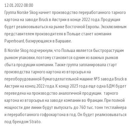
СУШКА ДРЕВЕСИНЫ
ПЕРСОНЫ
КОНТАКТЫ
РЕКЛАМА
12.01.2022 08:00
Группа Norske Skog начнет производство переработанного тарного
ПРОИЗВОДСТВО ДРЕВЕСНЫХ ПЛИТ
МОБИЛЬНЫЕ ВЫСТАВКИ
РЕКЛАМА НА САЙТЕ
картона на заводе Bruck в Австрии в конце 2022 года. Продукция
ДЕРЕВЯННОЕ ДОМОСТРОЕНИЕ
ОФИЦИАЛЬНЫЕ ДЕЛЕГАЦИИ
будет реализовываться на рынке Восточной Европы. Эксклюзивным
ПРОИЗВОДСТВО МЕБЕЛИ
представителем производителя в Польше станет компания
ПРИОРИТЕТНЫЕ ИНВЕСТПРОЕКТЫ
Paperboard, базирующаяся в Варшаве.
БИОЭНЕРГЕТИКА
RUSSIAN FORESTRY REVIEW
В Norske Skog подчеркнули, что Польша является быстрорастущим
ЦБП
ГАЗЕТА ЛЕСПРОМФОРУМ
рынком упаковки, поэтому становится одним из важных рынков
ИНСТРУМЕНТ И МАТЕРИАЛЫ
БИБЛИОТЕКА СПЕЦИАЛИСТА
сбыта продукции компании. Также группа запланировала старт
производства тарного картона из вторсырья на
переоборудованной бумагоделательной машине №3 завода Bruck в
Австрии на конец 2022 года. К концу 2023 года еще одна БДМ будет
переведена на производство аналогичной продукции. тарного
картона из вторсырья на заводе компании во Франции. При полной
мощности две линии будут выпускать до 760 тыс. тонн тестлайнера
и переработанного гофрокартона в год. Он будет реализовываться
под брендом Strato.