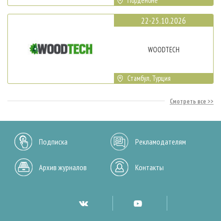
Порденоне
22-25.10.2026
WOODTECH
Стамбул, Турция
Смотреть все
Подписка
Рекламодателям
Архив журналов
Контакты