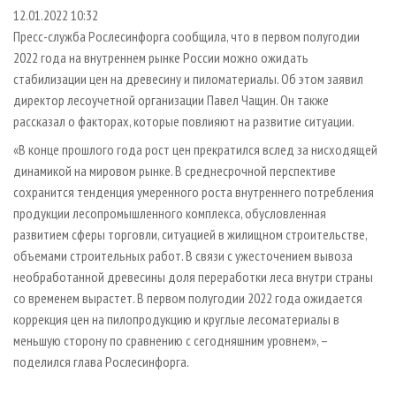
СУШКА ДРЕВЕСИНЫ
ПЕРСОНЫ
КОНТАКТЫ
РЕКЛАМА
12.01.2022 10:32
Пресс-служба Рослесинфорга сообщила, что в первом полугодии
ПРОИЗВОДСТВО ДРЕВЕСНЫХ ПЛИТ
МОБИЛЬНЫЕ ВЫСТАВКИ
РЕКЛАМА НА САЙТЕ
2022 года на внутреннем рынке России можно ожидать
ДЕРЕВЯННОЕ ДОМОСТРОЕНИЕ
ОФИЦИАЛЬНЫЕ ДЕЛЕГАЦИИ
стабилизации цен на древесину и пиломатериалы. Об этом заявил
ПРОИЗВОДСТВО МЕБЕЛИ
директор лесоучетной организации Павел Чащин. Он также
ПРИОРИТЕТНЫЕ ИНВЕСТПРОЕКТЫ
рассказал о факторах, которые повлияют на развитие ситуации.
БИОЭНЕРГЕТИКА
RUSSIAN FORESTRY REVIEW
«В конце прошлого года рост цен прекратился вслед за нисходящей
ЦБП
ГАЗЕТА ЛЕСПРОМФОРУМ
динамикой на мировом рынке. В среднесрочной перспективе
ИНСТРУМЕНТ И МАТЕРИАЛЫ
БИБЛИОТЕКА СПЕЦИАЛИСТА
сохранится тенденция умеренного роста внутреннего потребления
продукции лесопромышленного комплекса, обусловленная
развитием сферы торговли, ситуацией в жилищном строительстве,
объемами строительных работ. В связи с ужесточением вывоза
необработанной древесины доля переработки леса внутри страны
со временем вырастет. В первом полугодии 2022 года ожидается
коррекция цен на пилопродукцию и круглые лесоматериалы в
меньшую сторону по сравнению с сегодняшним уровнем», –
поделился глава Рослесинфорга.