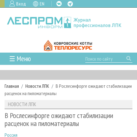
Вход
EN
☰ Меню
ГЛАВНАЯ
РУБРИКИ И ТЕМЫ
Главная
Новости ЛПК
В Рослесинфорге ожидают стабилизации
РУБРИКИ ЖУРНАЛА
НОВОСТИ
расценок на пиломатериалы
ЛЕСНОЕ ХОЗЯЙСТВО
КАЛЕНДАРЬ СОБЫТИЙ
ПРОЕКТЫ ЛПИ
НОВОСТИ ЛПК
ЛЕСОЗАГОТОВКА
НОВОСТИ ЛПК
АНАЛИТИКА
АРХИВ
В Рослесинфорге ожидают стабилизации
ЛЕСОПИЛЕНИЕ
НОВОСТИ ЖУРНАЛА
ПРЕДПРИЯТИЯ ЛПК
АРХИВ ЖУРНАЛОВ
расценок на пиломатериалы
О ЖУРНАЛЕ
ДЕРЕВООБРАБОТКА
НОВОСТИ КОМПАНИЙ
ЛЕСНЫЕ РЕГИОНЫ РОССИИ
СТАТЬИ
ПОДПИСКА
РЕКЛАМОДАТЕЛЯМ
Россия