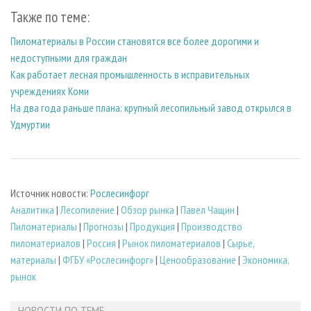
Также по теме:
Пиломатериалы в России становятся все более дорогими и
недоступными для граждан
Как работает лесная промышленность в исправительных
учреждениях Коми
На два года раньше плана: крупный лесопильный завод открылся в
Удмуртии
Источник новости:
Рослесинфорг
Аналитика
|
Лесопиление
|
Обзор рынка
|
Павел Чащин
|
Пиломатериалы
|
Прогнозы
|
Продукция
|
Производство
пиломатериалов
|
Россия
|
Рынок пиломатериалов
|
Сырье,
материалы
|
ФГБУ «Рослесинфорг»
|
Ценообразование
|
Экономика,
рынок
НОВОСТИ ПО ТЕМЕ