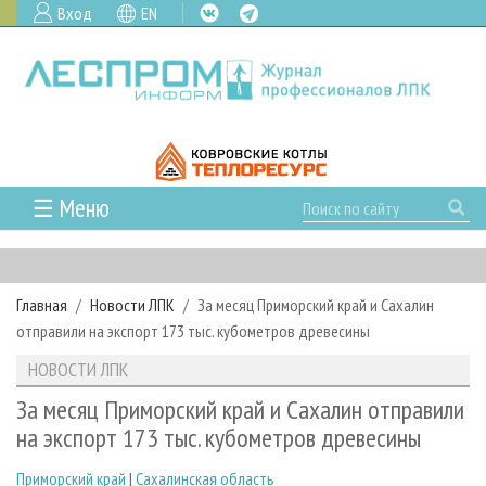
Вход
EN
☰ Меню
ГЛАВНАЯ
РУБРИКИ И ТЕМЫ
Главная
Новости ЛПК
За месяц Приморский край и Сахалин
РУБРИКИ ЖУРНАЛА
НОВОСТИ
отправили на экспорт 173 тыс. кубометров древесины
ЛЕСНОЕ ХОЗЯЙСТВО
КАЛЕНДАРЬ СОБЫТИЙ
ПРОЕКТЫ ЛПИ
НОВОСТИ ЛПК
ЛЕСОЗАГОТОВКА
НОВОСТИ ЛПК
АНАЛИТИКА
АРХИВ
За месяц Приморский край и Сахалин отправили
ЛЕСОПИЛЕНИЕ
НОВОСТИ ЖУРНАЛА
ПРЕДПРИЯТИЯ ЛПК
АРХИВ ЖУРНАЛОВ
на экспорт 173 тыс. кубометров древесины
О ЖУРНАЛЕ
ДЕРЕВООБРАБОТКА
НОВОСТИ КОМПАНИЙ
ЛЕСНЫЕ РЕГИОНЫ РОССИИ
СТАТЬИ
ПОДПИСКА
РЕКЛАМОДАТЕЛЯМ
Приморский край
|
Сахалинская область