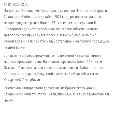
СУШКА ДРЕВЕСИНЫ
ПЕРСОНЫ
КОНТАКТЫ
РЕКЛАМА
16.01.2022 08:00
По данным Управления Россельхознадзора по Приморскому краю и
ПРОИЗВОДСТВО ДРЕВЕСНЫХ ПЛИТ
МОБИЛЬНЫЕ ВЫСТАВКИ
РЕКЛАМА НА САЙТЕ
Сахалинской области, в декабре 2021 года регионы отправил на
ДЕРЕВЯННОЕ ДОМОСТРОЕНИЕ
ОФИЦИАЛЬНЫЕ ДЕЛЕГАЦИИ
международные рынки более 173 тыс. м³ лесоматериалов. В
ПРОИЗВОДСТВО МЕБЕЛИ
надзорном ведомстве сообщили, что в этом объеме на долю
ПРИОРИТЕТНЫЕ ИНВЕСТПРОЕКТЫ
делового леса приходится более 110 тыс. м³, еще 56 тыс. м³
БИОЭНЕРГЕТИКА
RUSSIAN FORESTRY REVIEW
кубометров – на пиломатериалы, остальное – на прочую продукцию
ЦБП
ГАЗЕТА ЛЕСПРОМФОРУМ
из древесины.
ИНСТРУМЕНТ И МАТЕРИАЛЫ
БИБЛИОТЕКА СПЕЦИАЛИСТА
Большая часть лесопродукции, отправленной на экспорт, имеет
местное происхождение. На ее долю пришлось более 158 тыс. м³.
Остальной лес поставили лесопромышленники из Хабаровского и
Красноярского краев, Иркутской и Амурской областей, а также
Удмуртской Республики.
Ключевыми импортерами древесины из Приморского края и
Сахалинской области стали Китай, Япония, Южная Корея, Монголия и
Грузия.