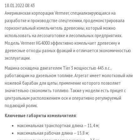
СУШКА ДРЕВЕСИНЫ
ПЕРСОНЫ
КОНТАКТЫ
РЕКЛАМА
18.01.2022 08:43
Американская корпорация Vermeer, специализирующаяся на
ПРОИЗВОДСТВО ДРЕВЕСНЫХ ПЛИТ
МОБИЛЬНЫЕ ВЫСТАВКИ
РЕКЛАМА НА САЙТЕ
разработке и производстве спецтехники, продемонстрировала
ДЕРЕВЯННОЕ ДОМОСТРОЕНИЕ
ОФИЦИАЛЬНЫЕ ДЕЛЕГАЦИИ
горизонтальный измельчитель древесины, который можно
ПРОИЗВОДСТВО МЕБЕЛИ
использовать на лесозаготовке и лесопильных предприятиях.
ПРИОРИТЕТНЫЕ ИНВЕСТПРОЕКТЫ
Модель Vermeer HG4000 эффективно измельчает древесину и
БИОЭНЕРГЕТИКА
RUSSIAN FORESTRY REVIEW
древесные отходы разных фракций и отличается экономичностью
ЦБП
ГАЗЕТА ЛЕСПРОМФОРУМ
эксплуатации.
ИНСТРУМЕНТ И МАТЕРИАЛЫ
БИБЛИОТЕКА СПЕЦИАЛИСТА
Машина оснащена двигателем Tier 3 мощностью 445 л.с.,
работающим на дизельном топливе. Агрегат имеет молотковый или
ножевой барабан для щепы, применение которого позволяет
значительно сэкономить топливо. Также у модели есть прицеп с
центральным расположением оси и оперативно регулируемый
подающий ролик.
Ключевые габариты измельчителя
:
максимальная транспортная длина – 11,4 м;
максимальная рабочая длина – 15,8 м;