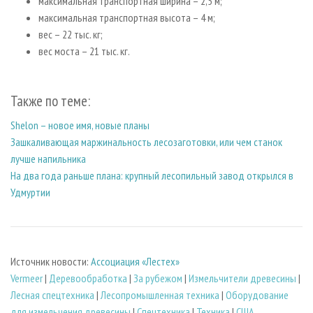
максимальная транспортная ширина – 2,5 м;
максимальная транспортная высота – 4 м;
вес – 22 тыс. кг;
вес моста – 21 тыс. кг.
Также по теме:
Shelon – новое имя, новые планы
Зашкаливающая маржинальность лесозаготовки, или чем станок
лучше напильника
На два года раньше плана: крупный лесопильный завод открылся в
Удмуртии
Источник новости:
Ассоциация «Лестех»
Vermeer
|
Деревообработка
|
За рубежом
|
Измельчители древесины
|
Лесная спецтехника
|
Лесопромышленная техника
|
Оборудование
для измельчения древесины
|
Спецтехника
|
Техника
|
США