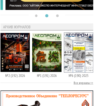
АРХИВ ЖУРНАЛОВ
№2 (192) 2026
№1 (191) 2026
№6 (190) 2025
Все журналы