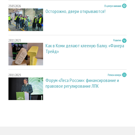
23.03.2026
В центре внимания
Осторожно, двери открываются!
28.11.2025
Развитие
Как в Коми делают клееную балку. «Фанера
Трейд»
28.11.2025
Регион номера
Форум «Леса России»: финансирование и
правовое регулирование ЛПК