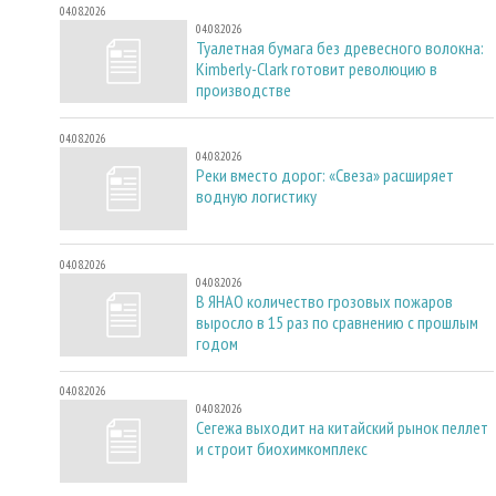
04.08.2026
04.08.2026
Туалетная бумага без древесного волокна:
Kimberly-Clark готовит революцию в
производстве
04.08.2026
04.08.2026
Реки вместо дорог: «Свеза» расширяет
водную логистику
04.08.2026
04.08.2026
В ЯНАО количество грозовых пожаров
выросло в 15 раз по сравнению с прошлым
годом
04.08.2026
04.08.2026
Сегежа выходит на китайский рынок пеллет
и строит биохимкомплекс