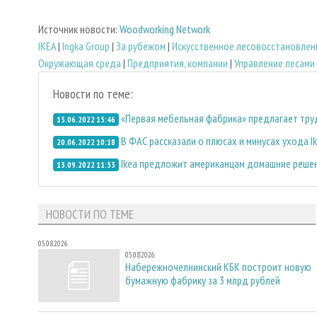
Источник новости:
Woodworking Network
IKEA
|
Ingka Group
|
За рубежом
|
Искусственное лесовосстановлен
Окружающая среда
|
Предприятия, компании
|
Управление лесами
Новости по теме:
«Первая мебельная фабрика» предлагает тру
15.06.2022 15:46
В ФАС рассказали о плюсах и минусах ухода Ik
20.06.2022 10:18
Ikea предложит американцам домашние решен
13.09.2022 11:33
НОВОСТИ ПО ТЕМЕ
05.08.2026
05.08.2026
Набережночелнинский КБК построит новую
бумажную фабрику за 3 млрд рублей