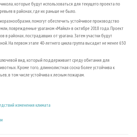
ачикола, которые будут использоваться для текущего проекта по
евьев в районах, где их раньше не было.
биоразнообразия, помогут обеспечить устойчивое производство
мли, поврежденные ураганом «Майкл» в октябре 2018 года. Проект
ов в районах, пострадавших от урагана. Затем участки будут
ой. На первом этапе 40-летнего цикла группа высадит не менее 650
 ключевой вид, который поддерживает среду обитания для
ивотных. Кроме того, длиннолистная сосна более устойчива к
ев, в том числе устойчива к лесным пожарам.
ледствий изменения климата
ии