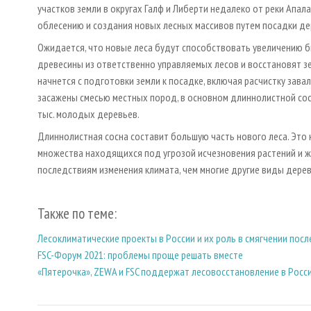
участков земли в округах Галф и Либерти недалеко от реки Апал
облесению и создания новых лесных массивов путем посадки дер
Ожидается, что новые леса будут способствовать увеличению 
древесины из ответственно управляемых лесов и восстановят зе
начнется с подготовки земли к посадке, включая расчистку завал
засажены смесью местных пород, в основном длиннолистной сосн
тыс. молодых деревьев.
Длиннолистная сосна составит большую часть нового леса. Это
множества находящихся под угрозой исчезновения растений и ж
последствиям изменения климата, чем многие другие виды деревь
Также по теме:
Лесоклиматические проекты в России и их роль в смягчении пос
FSC-Форум 2021: проблемы проще решать вместе
«Пятерочка», ZEWA и FSC поддержат лесовосстановление в Росс