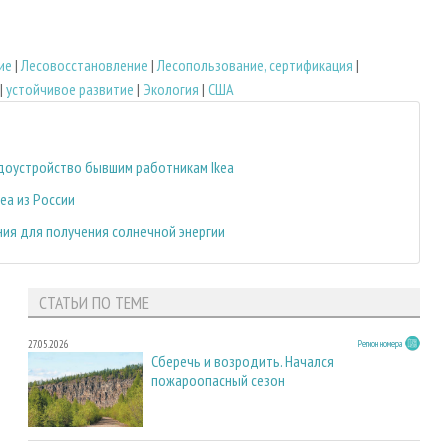
ие
|
Лесовосстановление
|
Лесопользование, сертификация
|
|
устойчивое развитие
|
Экология
|
США
доустройство бывшим работникам Ikea
ea из России
ия для получения солнечной энергии
СТАТЬИ ПО ТЕМЕ
27.05.2026
Регион номера
Сберечь и возродить. Начался
пожароопасный сезон