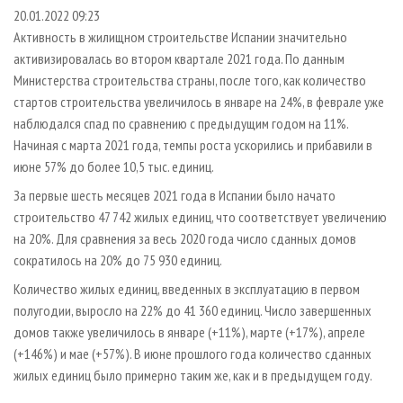
СУШКА ДРЕВЕСИНЫ
ПЕРСОНЫ
КОНТАКТЫ
РЕКЛАМА
20.01.2022 09:23
Активность в жилищном строительстве Испании значительно
ПРОИЗВОДСТВО ДРЕВЕСНЫХ ПЛИТ
МОБИЛЬНЫЕ ВЫСТАВКИ
РЕКЛАМА НА САЙТЕ
активизировалась во втором квартале 2021 года. По данным
ДЕРЕВЯННОЕ ДОМОСТРОЕНИЕ
ОФИЦИАЛЬНЫЕ ДЕЛЕГАЦИИ
Министерства строительства страны, после того, как количество
ПРОИЗВОДСТВО МЕБЕЛИ
стартов строительства увеличилось в январе на 24%, в феврале уже
ПРИОРИТЕТНЫЕ ИНВЕСТПРОЕКТЫ
наблюдался спад по сравнению с предыдущим годом на 11%.
БИОЭНЕРГЕТИКА
RUSSIAN FORESTRY REVIEW
Начиная с марта 2021 года, темпы роста ускорились и прибавили в
ЦБП
ГАЗЕТА ЛЕСПРОМФОРУМ
июне 57% до более 10,5 тыс. единиц.
ИНСТРУМЕНТ И МАТЕРИАЛЫ
БИБЛИОТЕКА СПЕЦИАЛИСТА
За первые шесть месяцев 2021 года в Испании было начато
строительство 47 742 жилых единиц, что соответствует увеличению
на 20%. Для сравнения за весь 2020 года число сданных домов
сократилось на 20% до 75 930 единиц.
Количество жилых единиц, введенных в эксплуатацию в первом
полугодии, выросло на 22% до 41 360 единиц. Число завершенных
домов также увеличилось в январе (+11%), марте (+17%), апреле
(+146%) и мае (+57%). В июне прошлого года количество сданных
жилых единиц было примерно таким же, как и в предыдущем году.