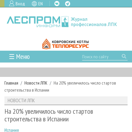
Вход
EN
☰ Меню
ГЛАВНАЯ
РУБРИКИ И ТЕМЫ
Главная
Новости ЛПК
На 20% увеличилось число стартов
РУБРИКИ ЖУРНАЛА
НОВОСТИ
строительства в Испании
ЛЕСНОЕ ХОЗЯЙСТВО
КАЛЕНДАРЬ СОБЫТИЙ
ПРОЕКТЫ ЛПИ
НОВОСТИ ЛПК
ЛЕСОЗАГОТОВКА
НОВОСТИ ЛПК
АНАЛИТИКА
АРХИВ
На 20% увеличилось число стартов
ЛЕСОПИЛЕНИЕ
НОВОСТИ ЖУРНАЛА
ПРЕДПРИЯТИЯ ЛПК
АРХИВ ЖУРНАЛОВ
строительства в Испании
О ЖУРНАЛЕ
ДЕРЕВООБРАБОТКА
НОВОСТИ КОМПАНИЙ
ЛЕСНЫЕ РЕГИОНЫ РОССИИ
СТАТЬИ
ПОДПИСКА
РЕКЛАМОДАТЕЛЯМ
Испания