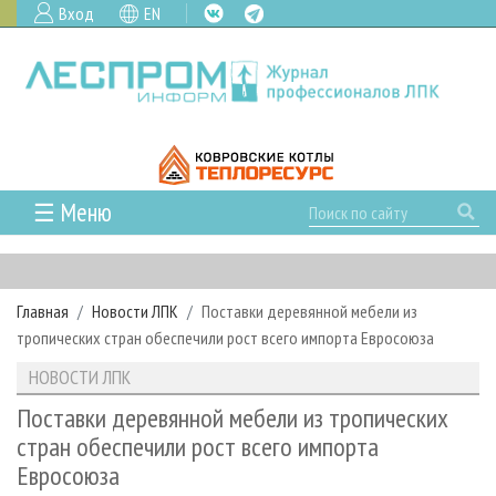
Вход
EN
☰ Меню
ГЛАВНАЯ
РУБРИКИ И ТЕМЫ
Главная
Новости ЛПК
Поставки деревянной мебели из
РУБРИКИ ЖУРНАЛА
НОВОСТИ
тропических стран обеспечили рост всего импорта Евросоюза
ЛЕСНОЕ ХОЗЯЙСТВО
КАЛЕНДАРЬ СОБЫТИЙ
ПРОЕКТЫ ЛПИ
НОВОСТИ ЛПК
ЛЕСОЗАГОТОВКА
НОВОСТИ ЛПК
АНАЛИТИКА
АРХИВ
Поставки деревянной мебели из тропических
ЛЕСОПИЛЕНИЕ
НОВОСТИ ЖУРНАЛА
ПРЕДПРИЯТИЯ ЛПК
АРХИВ ЖУРНАЛОВ
стран обеспечили рост всего импорта
О ЖУРНАЛЕ
Евросоюза
ДЕРЕВООБРАБОТКА
НОВОСТИ КОМПАНИЙ
ЛЕСНЫЕ РЕГИОНЫ РОССИИ
СТАТЬИ
ПОДПИСКА
РЕКЛАМОДАТЕЛЯМ