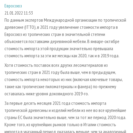
СУШКА ДРЕВЕСИНЫ
ПЕРСОНЫ
КОНТАКТЫ
РЕКЛАМА
Евросоюз
21.01.2022 11:53
ПРОИЗВОДСТВО ДРЕВЕСНЫХ ПЛИТ
МОБИЛЬНЫЕ ВЫСТАВКИ
РЕКЛАМА НА САЙТЕ
По данным экспертов Международной организации по тропической
ДЕРЕВЯННОЕ ДОМОСТРОЕНИЕ
ОФИЦИАЛЬНЫЕ ДЕЛЕГАЦИИ
древесине (ITTO), в 2021 году увеличение стоимости импорта в
ПРОИЗВОДСТВО МЕБЕЛИ
ПРИОРИТЕТНЫЕ ИНВЕСТПРОЕКТЫ
Евросоюз из тропических стран в значительной степени
объясняется поставками деревянной мебели. В январе-октябре
БИОЭНЕРГЕТИКА
RUSSIAN FORESTRY REVIEW
стоимость импорта этой продукции значительно превышала
ЦБП
ГАЗЕТА ЛЕСПРОМФОРУМ
стоимость импорта за эти же месяцы как 2020, так и в 2019 года.
ИНСТРУМЕНТ И МАТЕРИАЛЫ
БИБЛИОТЕКА СПЕЦИАЛИСТА
Хотя стоимость поставок всех других лесоматериалов из
тропических стран в 2021 году была выше, чем в предыдущем,
стоимость импорта некоторых из них (включая ключевые товары,
такие как тропические пиломатериалы и фанера) по-прежнему
оставалась ниже уровня доковидного 2019-го.
За первые десять месяцев 2021 года стоимость импорта
тропической древесины и изделий мебели из нее во все крупнейшие
страны ЕС была значительно выше, чем за тот же период 2020 года.
Кроме того, из крупнейших рынков только в Италии стоимость
импорта в указанный период оказалась меньше, чем за аналогичный