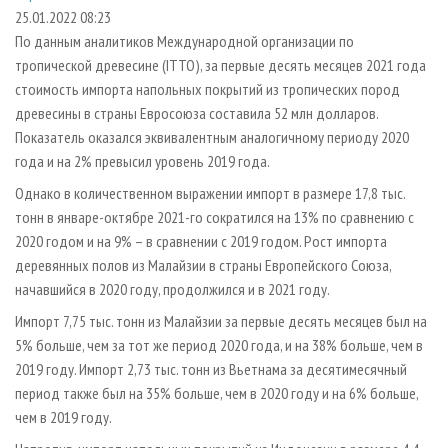
СУШКА ДРЕВЕСИНЫ
ПЕРСОНЫ
КОНТАКТЫ
РЕКЛАМА
25.01.2022 08:23
По данным аналитиков Международной организации по
ПРОИЗВОДСТВО ДРЕВЕСНЫХ ПЛИТ
МОБИЛЬНЫЕ ВЫСТАВКИ
РЕКЛАМА НА САЙТЕ
тропической древесине (ITTO), за первые десять месяцев 2021 года
ДЕРЕВЯННОЕ ДОМОСТРОЕНИЕ
ОФИЦИАЛЬНЫЕ ДЕЛЕГАЦИИ
стоимость импорта напольных покрытий из тропических пород
ПРОИЗВОДСТВО МЕБЕЛИ
древесины в страны Евросоюза составила 52 млн долларов.
ПРИОРИТЕТНЫЕ ИНВЕСТПРОЕКТЫ
Показатель оказался эквивалентным аналогичному периоду 2020
БИОЭНЕРГЕТИКА
RUSSIAN FORESTRY REVIEW
года и на 2% превысил уровень 2019 года.
ЦБП
ГАЗЕТА ЛЕСПРОМФОРУМ
Однако в количественном выражении импорт в размере 17,8 тыс.
ИНСТРУМЕНТ И МАТЕРИАЛЫ
БИБЛИОТЕКА СПЕЦИАЛИСТА
тонн в январе-октябре 2021-го сократился на 13% по сравнению с
2020 годом и на 9% – в сравнении с 2019 годом. Рост импорта
деревянных полов из Малайзии в страны Европейского Союза,
начавшийся в 2020 году, продолжился и в 2021 году.
Импорт 7,75 тыс. тонн из Малайзии за первые десять месяцев был на
5% больше, чем за тот же период 2020 года, и на 38% больше, чем в
2019 году. Импорт 2,73 тыс. тонн из Вьетнама за десятимесячный
период также был на 35% больше, чем в 2020 году и на 6% больше,
чем в 2019 году.