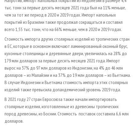
Напротив, импорт напольных покрытий из Индонезии в размере 4,4
тыс. тонн за первые десять месяцев 2021 года был на 11% меньше,
чем за тот же период в 2020 и 2019 годах. Импорт напольных
покрытий из Бразилии также продолжал сокращаться и составил
всего 1,55 тыс. тонн, что на 66% меньше, чем в 2020 и 2019 годах.
Стоимость импорта других столярных изделий из тропических стран
в ЕС, которые в основном включают ламинированный оконный брус,
кухонные столешницы и деревянные двери, увеличилась на 28% до
179 млн долларов за первые десять месяцев 2021 года. Импорт
вырос на 37% до 97 млн долларов из Индонезии, на 4% до 46 млн
долларов – из Малайзии и на 37% до 19 млн долларов – из Вьетнама.
В случае Индонезии и Вьетнама стоимость импорта этих столярных
изделий также превысила допандемический уровень 2019 года.
В 2021 году 27 стран Евросоюза также начали импортировать
столярные изделия, изготовленные из древесины тропических
пород древесины, из Боснии. Стоимость поставок составила 6,6 млн
долларов.