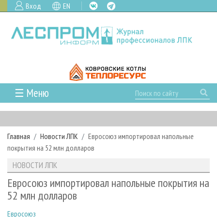
Вход
EN
☰ Меню
ГЛАВНАЯ
РУБРИКИ И ТЕМЫ
Главная
Новости ЛПК
Евросоюз импортировал напольные
РУБРИКИ ЖУРНАЛА
НОВОСТИ
покрытия на 52 млн долларов
ЛЕСНОЕ ХОЗЯЙСТВО
КАЛЕНДАРЬ СОБЫТИЙ
ПРОЕКТЫ ЛПИ
НОВОСТИ ЛПК
ЛЕСОЗАГОТОВКА
НОВОСТИ ЛПК
АНАЛИТИКА
АРХИВ
Евросоюз импортировал напольные покрытия на
ЛЕСОПИЛЕНИЕ
НОВОСТИ ЖУРНАЛА
ПРЕДПРИЯТИЯ ЛПК
АРХИВ ЖУРНАЛОВ
52 млн долларов
О ЖУРНАЛЕ
ДЕРЕВООБРАБОТКА
НОВОСТИ КОМПАНИЙ
ЛЕСНЫЕ РЕГИОНЫ РОССИИ
СТАТЬИ
ПОДПИСКА
РЕКЛАМОДАТЕЛЯМ
Евросоюз