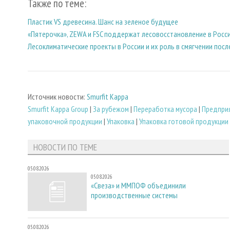
Также по теме:
Пластик VS древесина. Шанс на зеленое будущее
«Пятерочка», ZEWA и FSC поддержат лесовосстановление в Росс
Лесоклиматические проекты в России и их роль в смягчении пос
Источник новости:
Smurfit Kappa
Smurfit Kappa Group
|
За рубежом
|
Переработка мусора
|
Предприя
упаковочной продукции
|
Упаковка
|
Упаковка готовой продукции
НОВОСТИ ПО ТЕМЕ
05.08.2026
05.08.2026
«Свеза» и ММПОФ объединили
производственные системы
05.08.2026