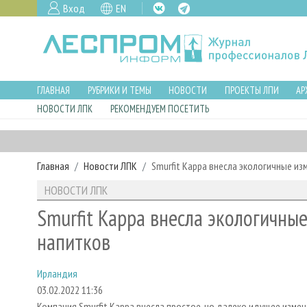
Вход
EN
ГЛАВНАЯ
РУБРИКИ И ТЕМЫ
НОВОСТИ
ПРОЕКТЫ ЛПИ
АР
НОВОСТИ ЛПК
РЕКОМЕНДУЕМ ПОСЕТИТЬ
Главная
Новости ЛПК
Smurfit Kappa внесла экологичные из
НОВОСТИ ЛПК
Smurfit Kappa внесла экологичны
напитков
Ирландия
03.02.2022 11:36
Компания Smurfit Kappa внесла простое, но далеко идущее измене