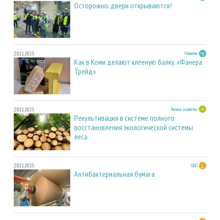
Осторожно, двери открываются!
28.11.2025
Развитие
Как в Коми делают клееную балку. «Фанера
Трейд»
28.11.2025
Лесное хозяйство
Рекультивация в системе полного
восстановления экологической системы
леса
28.11.2025
ЦБП
Антибактериальная бумага