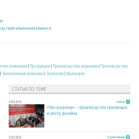
ии
ледствий изменения климата
тия, компании
|
Продукция
|
Производство упаковки
|
Производство
|
Экологичная упаковка
|
Экология
|
Ирландия
СТАТЬИ ПО ТЕМЕ
23.03.2026
Развитие
«Ультрадекор» – производство связующих
и центр дизайна
23.03.2026
В центре внимания