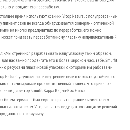
тельно упрощает его переработку.
стоящее время используют краники Vitop Natural с полупрозрачным
у пигмент сажи не всегда обнаруживается сканерами оптической
емыми на многих предприятиях по переработке, его можно
е может придавать переработанному пластику непривлекательный
л: «Мы стремимся разрабатывать нашу упаковку таким образом,
 для нас важно продвигать это в более широком масштабе. Smurfit
нию ресурсами пластиковой упаковки, с которыми мы работаем».
top Natural улучшает наши внутренние цели в области устойчивого
льно оптимизировали производственный процесс, что привело к
льный директор Smurfit Kappa Bag-in-Box France.
 из биоматериалов, был хорошо принят на рынке с момента его
 пластиковым весом. Vitop является ведущим поставщиком решений
 проданных по всему миру.