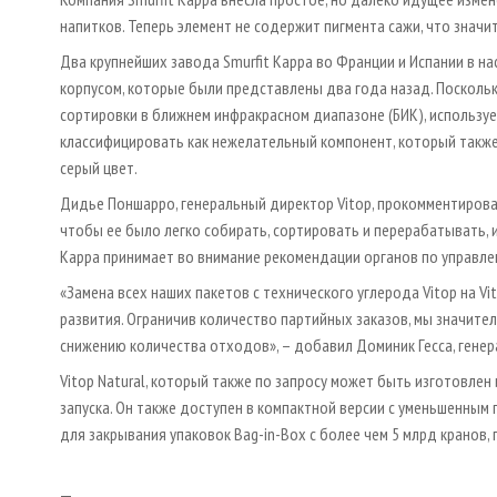
напитков. Теперь элемент не содержит пигмента сажи, что значи
Два крупнейших завода Smurfit Kappa во Франции и Испании в на
корпусом, которые были представлены два года назад. Поскольк
сортировки в ближнем инфракрасном диапазоне (БИК), использу
классифицировать как нежелательный компонент, который такж
серый цвет.
Дидье Поншарро, генеральный директор Vitop, прокомментирова
чтобы ее было легко собирать, сортировать и перерабатывать, и
Kappa принимает во внимание рекомендации органов по управле
«Замена всех наших пакетов с технического углерода Vitop на Vi
развития. Ограничив количество партийных заказов, мы значите
снижению количества отходов», – добавил Доминик Гесса, генера
Vitop Natural, который также по запросу может быть изготовлен
запуска. Он также доступен в компактной версии с уменьшенным
для закрывания упаковок Bag-in-Box с более чем 5 млрд кранов,