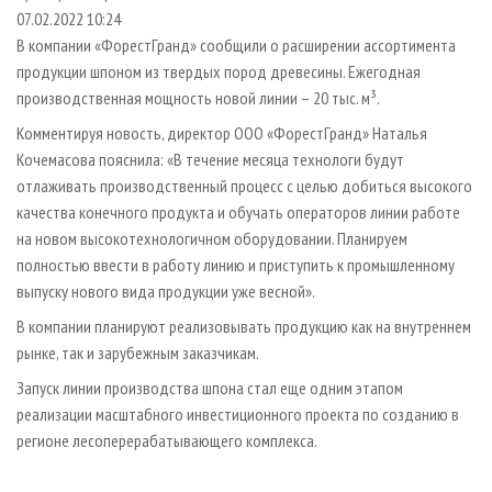
СУШКА ДРЕВЕСИНЫ
ПЕРСОНЫ
КОНТАКТЫ
РЕКЛАМА
07.02.2022 10:24
В компании «ФорестГранд» сообщили о расширении ассортимента
ПРОИЗВОДСТВО ДРЕВЕСНЫХ ПЛИТ
МОБИЛЬНЫЕ ВЫСТАВКИ
РЕКЛАМА НА САЙТЕ
продукции шпоном из твердых пород древесины. Ежегодная
ДЕРЕВЯННОЕ ДОМОСТРОЕНИЕ
ОФИЦИАЛЬНЫЕ ДЕЛЕГАЦИИ
производственная мощность новой линии – 20 тыс. м³.
ПРОИЗВОДСТВО МЕБЕЛИ
ПРИОРИТЕТНЫЕ ИНВЕСТПРОЕКТЫ
Комментируя новость, директор ООО «ФорестГранд» Наталья
БИОЭНЕРГЕТИКА
Кочемасова пояснила: «В течение месяца технологи будут
RUSSIAN FORESTRY REVIEW
отлаживать производственный процесс с целью добиться высокого
ЦБП
ГАЗЕТА ЛЕСПРОМФОРУМ
качества конечного продукта и обучать операторов линии работе
ИНСТРУМЕНТ И МАТЕРИАЛЫ
БИБЛИОТЕКА СПЕЦИАЛИСТА
на новом высокотехнологичном оборудовании. Планируем
полностью ввести в работу линию и приступить к промышленному
выпуску нового вида продукции уже весной».
В компании планируют реализовывать продукцию как на внутреннем
рынке, так и зарубежным заказчикам.
Запуск линии производства шпона стал еще одним этапом
реализации масштабного инвестиционного проекта по созданию в
регионе лесоперерабатывающего комплекса.