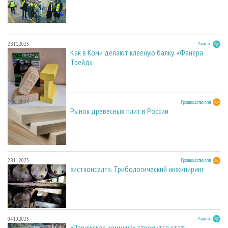
28.11.2025
Развитие
Как в Коми делают клееную балку. «Фанера
Трейд»
28.11.2025
Производство плит
Рынок древесных плит в России
28.11.2025
Производство плит
«истконсалт». Трибологический инжиниринг
04.10.2025
Развитие
«Парижская коммуна» стремится стать