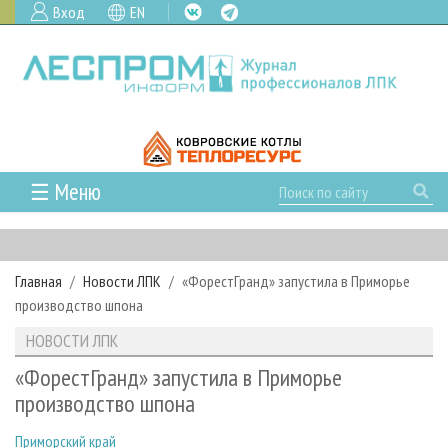
Вход
EN
☰ Меню
ГЛАВНАЯ
РУБРИКИ И ТЕМЫ
Главная
Новости ЛПК
«ФорестГранд» запустила в Приморье
РУБРИКИ ЖУРНАЛА
НОВОСТИ
производство шпона
ЛЕСНОЕ ХОЗЯЙСТВО
КАЛЕНДАРЬ СОБЫТИЙ
ПРОЕКТЫ ЛПИ
НОВОСТИ ЛПК
ЛЕСОЗАГОТОВКА
НОВОСТИ ЛПК
АНАЛИТИКА
АРХИВ
«ФорестГранд» запустила в Приморье
ЛЕСОПИЛЕНИЕ
НОВОСТИ ЖУРНАЛА
ПРЕДПРИЯТИЯ ЛПК
АРХИВ ЖУРНАЛОВ
производство шпона
О ЖУРНАЛЕ
ДЕРЕВООБРАБОТКА
НОВОСТИ КОМПАНИЙ
ЛЕСНЫЕ РЕГИОНЫ РОССИИ
СТАТЬИ
ПОДПИСКА
РЕКЛАМОДАТЕЛЯМ
Приморский край