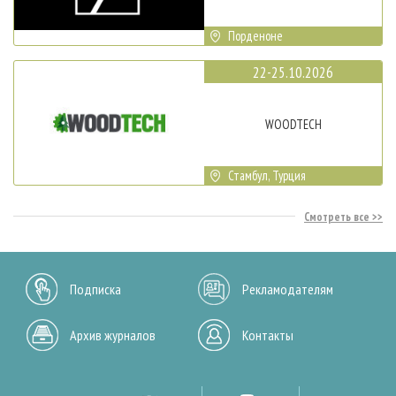
Порденоне
22-25.10.2026
WOODTECH
Стамбул, Турция
Смотреть все
Подписка
Рекламодателям
Архив журналов
Контакты