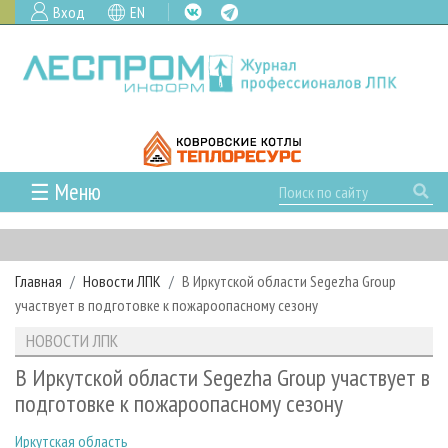
Вход
EN
☰ Меню
ГЛАВНАЯ
РУБРИКИ И ТЕМЫ
Главная
Новости ЛПК
В Иркутской области Segezha Group
РУБРИКИ ЖУРНАЛА
НОВОСТИ
участвует в подготовке к пожароопасному сезону
ЛЕСНОЕ ХОЗЯЙСТВО
КАЛЕНДАРЬ СОБЫТИЙ
ПРОЕКТЫ ЛПИ
НОВОСТИ ЛПК
ЛЕСОЗАГОТОВКА
НОВОСТИ ЛПК
АНАЛИТИКА
АРХИВ
В Иркутской области Segezha Group участвует в
ЛЕСОПИЛЕНИЕ
НОВОСТИ ЖУРНАЛА
ПРЕДПРИЯТИЯ ЛПК
АРХИВ ЖУРНАЛОВ
подготовке к пожароопасному сезону
О ЖУРНАЛЕ
ДЕРЕВООБРАБОТКА
НОВОСТИ КОМПАНИЙ
ЛЕСНЫЕ РЕГИОНЫ РОССИИ
СТАТЬИ
ПОДПИСКА
РЕКЛАМОДАТЕЛЯМ
Иркутская область