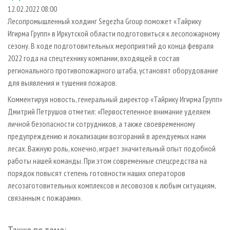
СУШКА ДРЕВЕСИНЫ
ПЕРСОНЫ
КОНТАКТЫ
РЕКЛАМА
12.02.2022 08:00
Лесопромышленный холдинг Segezha Group поможет «Тайрику
ПРОИЗВОДСТВО ДРЕВЕСНЫХ ПЛИТ
МОБИЛЬНЫЕ ВЫСТАВКИ
РЕКЛАМА НА САЙТЕ
Игирма Групп» в Иркутской области подготовиться к лесопожарному
ДЕРЕВЯННОЕ ДОМОСТРОЕНИЕ
ОФИЦИАЛЬНЫЕ ДЕЛЕГАЦИИ
сезону. В ходе подготовительных мероприятий до конца февраля
ПРОИЗВОДСТВО МЕБЕЛИ
2022 года на спецтехнику компании, входящей в состав
ПРИОРИТЕТНЫЕ ИНВЕСТПРОЕКТЫ
регионального противопожарного штаба, установят оборудование
БИОЭНЕРГЕТИКА
RUSSIAN FORESTRY REVIEW
для выявления и тушения пожаров.
ЦБП
ГАЗЕТА ЛЕСПРОМФОРУМ
Комментируя новость, генеральный директор «Тайрику Игирма Групп»
ИНСТРУМЕНТ И МАТЕРИАЛЫ
БИБЛИОТЕКА СПЕЦИАЛИСТА
Дмитрий Петрушов отметил: «Первостепенное внимание уделяем
личной безопасности сотрудников, а также своевременному
предупреждению и локализации возгораний в арендуемых нами
лесах. Важную роль, конечно, играет значительный опыт подобной
работы нашей команды. При этом современные спецсредства на
порядок повысят степень готовности наших операторов
лесозаготовительных комплексов и лесовозов к любым ситуациям,
связанным с пожарами».