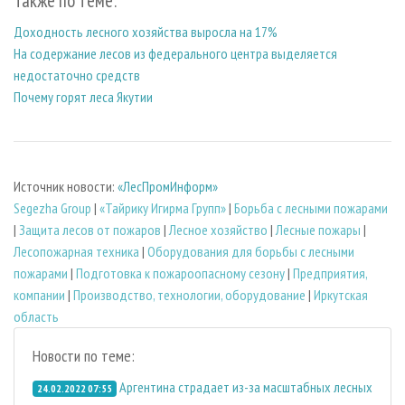
Также по теме:
Доходность лесного хозяйства выросла на 17%
На содержание лесов из федерального центра выделяется
недостаточно средств
Почему горят леса Якутии
Источник новости:
«ЛесПромИнформ»
Segezha Group
|
«Тайрику Игирма Групп»
|
Борьба с лесными пожарами
|
Защита лесов от пожаров
|
Лесное хозяйство
|
Лесные пожары
|
Лесопожарная техника
|
Оборудования для борьбы с лесными
пожарами
|
Подготовка к пожароопасному сезону
|
Предприятия,
компании
|
Производство, технологии, оборудование
|
Иркутская
область
Новости по теме:
Аргентина страдает из-за масштабных лесных
24.02.2022 07:55