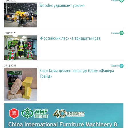
23.03.2026
События
Woodex удваивает усилия
23.03.2026
События
«Российский лес» - в тридцатый раз
28.11.2025
Развитие
Как в Коми делают клееную балку. «Фанера
Трейд»