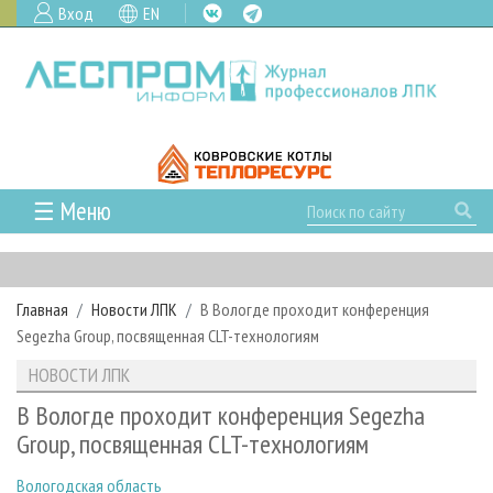
Вход
EN
☰ Меню
ГЛАВНАЯ
РУБРИКИ И ТЕМЫ
Главная
Новости ЛПК
В Вологде проходит конференция
РУБРИКИ ЖУРНАЛА
НОВОСТИ
Segezha Group, посвященная СLT-технологиям
ЛЕСНОЕ ХОЗЯЙСТВО
КАЛЕНДАРЬ СОБЫТИЙ
ПРОЕКТЫ ЛПИ
НОВОСТИ ЛПК
ЛЕСОЗАГОТОВКА
НОВОСТИ ЛПК
АНАЛИТИКА
АРХИВ
В Вологде проходит конференция Segezha
ЛЕСОПИЛЕНИЕ
НОВОСТИ ЖУРНАЛА
ПРЕДПРИЯТИЯ ЛПК
АРХИВ ЖУРНАЛОВ
Group, посвященная СLT-технологиям
О ЖУРНАЛЕ
ДЕРЕВООБРАБОТКА
НОВОСТИ КОМПАНИЙ
ЛЕСНЫЕ РЕГИОНЫ РОССИИ
СТАТЬИ
ПОДПИСКА
РЕКЛАМОДАТЕЛЯМ
Вологодская область