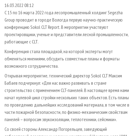
СУШКА ДРЕВЕСИНЫ
ПЕРСОНЫ
КОНТАКТЫ
РЕКЛАМА
16.03.2022 08:12
С 15 по 16 марта 2022 года лесопромышленный холдинг Segezha
ПРОИЗВОДСТВО ДРЕВЕСНЫХ ПЛИТ
МОБИЛЬНЫЕ ВЫСТАВКИ
РЕКЛАМА НА САЙТЕ
Group проводит в городе Вологда первую научно-практическую
ДЕРЕВЯННОЕ ДОМОСТРОЕНИЕ
ОФИЦИАЛЬНЫЕ ДЕЛЕГАЦИИ
конференцию Sokol CLT Report. В мероприятии участвуют
ПРОИЗВОДСТВО МЕБЕЛИ
проектировщики, ученые и представители лесной промышленности,
ПРИОРИТЕТНЫЕ ИНВЕСТПРОЕКТЫ
работающие с CLT.
БИОЭНЕРГЕТИКА
RUSSIAN FORESTRY REVIEW
Конференция стала площадкой, на которой эксперты могут
ЦБП
ГАЗЕТА ЛЕСПРОМФОРУМ
обменяться мнениями, обсудить совместные планы и форматы
ИНСТРУМЕНТ И МАТЕРИАЛЫ
БИБЛИОТЕКА СПЕЦИАЛИСТА
возможного сотрудничества.
Открывая мероприятие, технический директор Sokol CLT Максим
Бабаев подчеркнул: «Для нас важно развивать в стране
строительство c применением CLT-панелей. В настоящее время нами
начат нулевой цикл стройки нескольких таких объектов. Есть планы
по проведению дальнейших исследований материала, в том числе в
части пожарной безопасности, по физико-механическим свойствам
панелей – вопросам звукоизоляции, теплотехники, сейсмики».
Со своей стороны Александр Погорельцев, заведующий