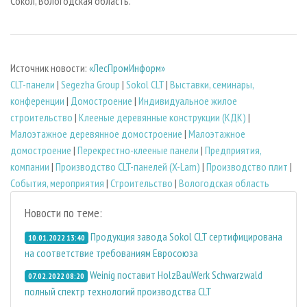
Сокол, Вологодская область.
Источник новости:
«ЛесПромИнформ»
CLT-панели
|
Segezha Group
|
Sokol CLT
|
Выставки, семинары,
конференции
|
Домостроение
|
Индивидуальное жилое
строительство
|
Клееные деревянные конструкции (КДК)
|
Малоэтажное деревянное домостроение
|
Малоэтажное
домостроение
|
Перекрестно-клееные панели
|
Предприятия,
компании
|
Производство CLT-панелей (X-Lam)
|
Производство плит
|
События, мероприятия
|
Строительство
|
Вологодская область
Новости по теме:
Продукция завода Sokol CLT сертифицирована
10.01.2022 13:40
на соответствие требованиям Евросоюза
Weinig поставит HolzBauWerk Schwarzwald
07.02.2022 08:20
полный спектр технологий производства CLT