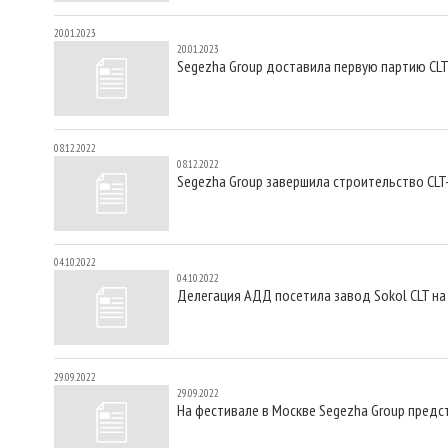
20.01.2023
20.01.2023
Segezha Group доставила первую партию CL
08.12.2022
08.12.2022
Segezha Group завершила строительство CL
04.10.2022
04.10.2022
Делегация АДД посетила завод Sokol CLT н
29.09.2022
29.09.2022
На фестивале в Москве Segezha Group предс