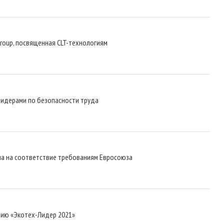
roup, посвященная СLT-технологиям
лидерами по безопасности труда
на на соответствие требованиям Евросоюза
мию «Экотех-Лидер 2021»