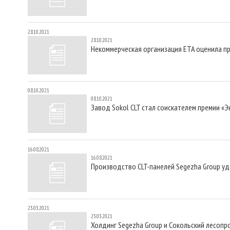
28.10.2021
28.10.2021
Некоммерческая организация ETA оценила п
08.10.2021
08.10.2021
Завод Sokol CLT стал соискателем премии «
16.08.2021
16.08.2021
Производство CLT-панелей Segezha Group уд
23.03.2021
23.03.2021
Холдинг Segezha Group и Сокольский лесоп