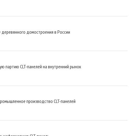
ие деревянного домостроения в России
вую партию CLT-панелей на внутренний рынок
промышленное производство CLT-панелей
ольшеформатную CLT-панель