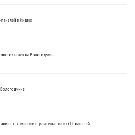
T-панелей в Индию
T-многоэтажек на Вологодчине
а Вологодчине
тавила технологию строительства из CLT-панелей