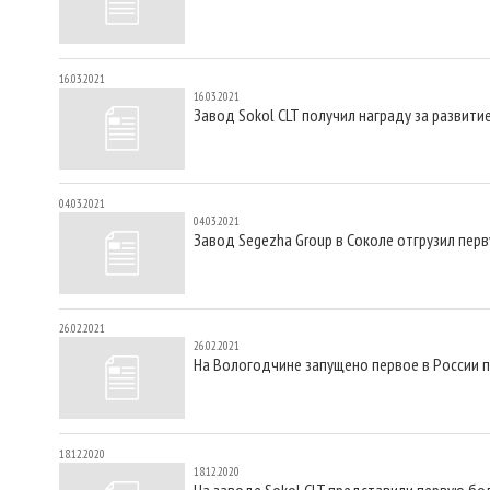
16.03.2021
16.03.2021
Завод Sokol CLT получил награду за развит
04.03.2021
04.03.2021
Завод Segezha Group в Соколе отгрузил пер
26.02.2021
26.02.2021
На Вологодчине запущено первое в России 
18.12.2020
18.12.2020
На заводе Sokol CLT представили первую б